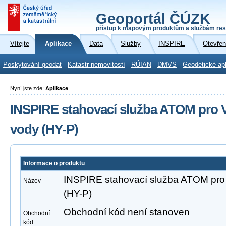
Geoportál ČÚZK
přístup k mapovým produktům a službám res
Vítejte
Aplikace
Data
Služby
INSPIRE
Otevřen
Poskytování geodat
Katastr nemovitostí
RÚIAN
DMVS
Geodetické ap
Nyní jste zde:
Aplikace
INSPIRE stahovací služba ATOM pro V
vody (HY-P)
Informace o produktu
INSPIRE stahovací služba ATOM pro 
Název
(HY-P)
Obchodní kód není stanoven
Obchodní
kód