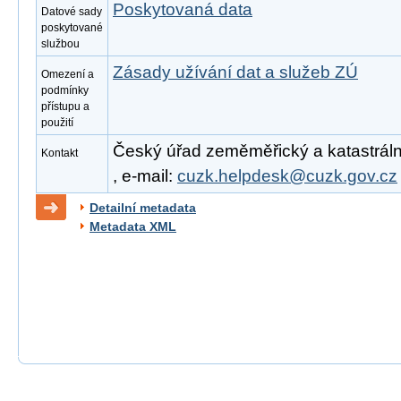
Poskytovaná data
Datové sady
poskytované
službou
Zásady užívání dat a služeb ZÚ
Omezení a
podmínky
přístupu a
použití
Český úřad zeměměřický a katastrální
Kontakt
, e-mail:
cuzk.helpdesk@cuzk.gov.cz
Detailní metadata
Metadata XML