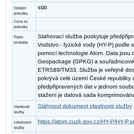
stát
Výdejní
jednotka
Cena za
jednotku
Stahovací služba poskytuje předpřip
Popis
produktu
Vodstvo - fyzické vody (HY-P) podle
pomocí technologie Atom. Data jsou 
Geopackage (GPKG) a souřadnicov
ETRS89/TM33. Služba je veřejně dos
pokrývá celé území České republiky
předpřipravených dat v jednom soubor
stažení je datová sada komprimována
Stáhnout dokument vlastnosti služby
Vlastnosti
služby
https://atom.cuzk.gov.cz/HY-P/HY-P.x
Lokalizace
služby