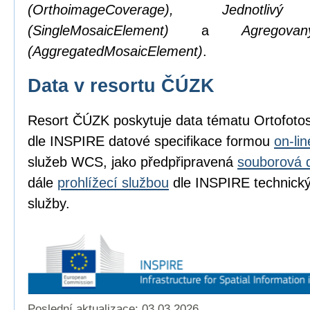
(OrthoimageCoverage), Jednotl
(SingleMosaicElement)
a
Agregov
(AggregatedMosaicElement)
.
Data v resortu ČÚZK
Resort ČÚZK poskytuje data tématu Ortofot
dle INSPIRE datové specifikace formou
on-li
služeb WCS, jako předpřipravená
souborová 
dále
prohlížecí službou
dle INSPIRE technickýc
služby.
Poslední aktualizace: 03.03.2026