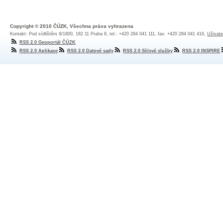
Copyright © 2010 ČÚZK, Všechna práva vyhrazena
Kontakt: Pod sídlištěm 9/1800, 182 11 Praha 8, tel.: +420 284 041 111, fax: +420 284 041 416,
Uživate
RSS 2.0 Geoportál ČÚZK
RSS 2.0 Aplikace
RSS 2.0 Datové sady
RSS 2.0 Síťové služby
RSS 2.0 INSPIRE