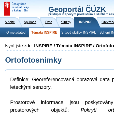
Geoportál ČÚZK
přístup k mapovým produktům a službám res
Vítejte
Aplikace
Data
Služby
INSPIRE
Otevřen
O metadatech
Témata INSPIRE
Síťové služby INSPIRE
Sdílení I
Nyní jste zde:
INSPIRE / Témata INSPIRE / Ortofot
Ortofotosnímky
Definice:
Georeferencovaná obrazová data po
leteckými senzory.
Prostorové informace jsou poskytovány
prostorových objektů:
Pokrytí or