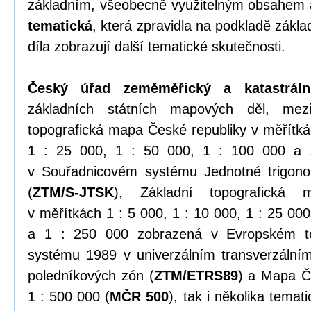
základním, všeobecně využitelným obsahem
tematická
, která zpravidla na podkladě zákl
díla zobrazují další tematické skutečnosti.
Český úřad zeměměřický a katastráln
základních státních mapových děl, mezi
topografická mapa České republiky v měřítkác
1 : 25 000, 1 : 50 000, 1 : 100 000 a 
v Souřadnicovém systému Jednotné trigonome
(
ZTM/S-JTSK
), Základní topografická 
v měřítkách 1 : 5 000, 1 : 10 000, 1 : 25 000
a 1 : 250 000 zobrazená v Evropském te
systému 1989 v univerzálním transverzální
poledníkových zón (
ZTM/ETRS89
) a Mapa Č
1 : 500 000 (
MČR 500
), tak i několika tema