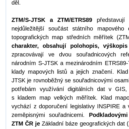
děl.
ZTM/S-JTSK a ZTM/ETRS89
představují 
nejdůležitější součást státního mapového 
topografických map středních měřítek (
charakter
, obsahují polohopis, výškopi
zpracovávají ve dvou souřadnicových re
národním S-JTSK a mezinárodním ETRS89-T
klady mapových listů a jejich značení. Kla
JTSK je rovnoběžný se souřadnicovými osami
potřebám využívání digitálních dat v GIS, 
s kladem map velkých měřítek. Klad map
vychází z doporučení legislativy INSPIRE a
zeměpisnými souřadnicemi.
Podkladovými
ZTM ČR je
Základní báze geografických dat (