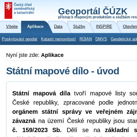
Geoportál ČÚZK
přístup k mapovým produktům a službám res
Vítejte
Aplikace
Data
Služby
INSPIRE
Otevřen
Poskytování geodat
Katastr nemovitostí
RÚIAN
DMVS
Geodetické ap
Nyní jste zde:
Aplikace
Státní mapové dílo - úvod
Státní mapová díla
tvoří mapové listy sou
České republiky, zpracované podle jedno
orgánem státní správy ve veřejném zá
závazná
na území České republiky jsou st
č. 159/2023 Sb.
Dělí se na
základní 