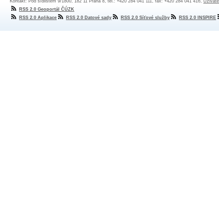
Kontakt: Pod sídlištěm 9/1800, 182 11 Praha 8, tel.: +420 284 041 111, fax: +420 284 041 416,
Uživate
RSS 2.0 Geoportál ČÚZK
RSS 2.0 Aplikace
RSS 2.0 Datové sady
RSS 2.0 Síťové služby
RSS 2.0 INSPIRE