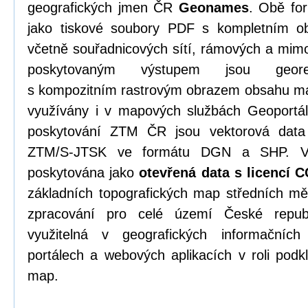
geografických jmen ČR
Geonames
. Obě fo
jako tiskové soubory PDF s kompletním o
včetně souřadnicových sítí, rámových a mim
poskytovaným výstupem jsou georef
s kompozitním rastrovým obrazem obsahu ma
využívány i v mapových službách Geoportál
poskytování ZTM ČR jsou vektorová data 
ZTM/S-JTSK ve formátu DGN a SHP. Vš
poskytována jako
otevřená data s licencí 
základních topografických map středních mě
zpracování pro celé území České republ
využitelná v geografických informačníc
portálech a webových aplikacích v roli pod
map.