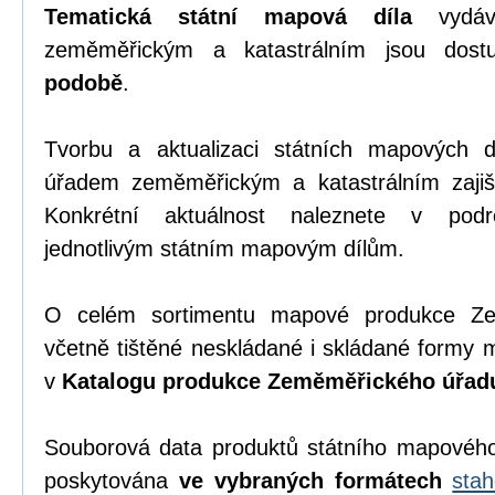
Tematická státní mapová díla
vydáv
zeměměřickým a katastrálním jsou dos
podobě
.
Tvorbu a aktualizaci státních mapových
úřadem zeměměřickým a katastrálním zajiš
Konkrétní aktuálnost naleznete v pod
jednotlivým státním mapovým dílům.
O celém sortimentu mapové produkce Zem
včetně tištěné neskládané i skládané formy 
v
Katalogu produkce Zeměměřického úřad
Souborová data produktů státního mapového 
poskytována
ve vybraných formátech
sta