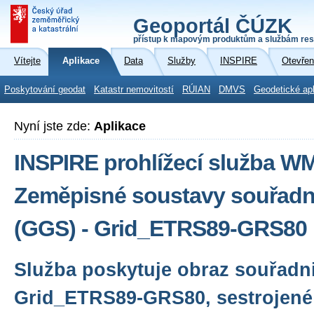
Geoportál ČÚZK
přístup k mapovým produktům a službám res
Vítejte
Aplikace
Data
Služby
INSPIRE
Otevřen
Poskytování geodat
Katastr nemovitostí
RÚIAN
DMVS
Geodetické ap
Nyní jste zde:
Aplikace
INSPIRE prohlížecí služba W
Zeměpisné soustavy souřadni
(GGS) - Grid_ETRS89-GRS80
Služba poskytuje obraz souřadni
Grid_ETRS89-GRS80, sestrojené 