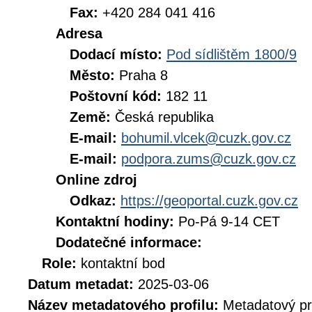
Fax:
+420 284 041 416
Adresa
Dodací místo:
Pod sídlištěm 1800/9
Město:
Praha 8
Poštovní kód:
182 11
Země:
Česká republika
E-mail:
bohumil.vlcek@cuzk.gov.cz
E-mail:
podpora.zums@cuzk.gov.cz
Online zdroj
Odkaz:
https://geoportal.cuzk.gov.cz
Kontaktní hodiny:
Po-Pá 9-14 CET
Dodatečné informace:
Role:
kontaktní bod
Datum metadat:
2025-03-06
Název metadatového profilu:
Metadatový pr