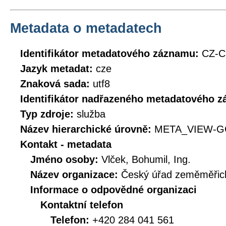
Metadata o metadatech
Identifikátor metadatového záznamu:
CZ-
Jazyk metadat:
cze
Znaková sada:
utf8
Identifikátor nadřazeného metadatového 
Typ zdroje:
služba
Název hierarchické úrovně:
META_VIEW-G
Kontakt - metadata
Jméno osoby:
Vlček, Bohumil, Ing.
Název organizace:
Český úřad zeměměřick
Informace o odpovědné organizaci
Kontaktní telefon
Telefon:
+420 284 041 561