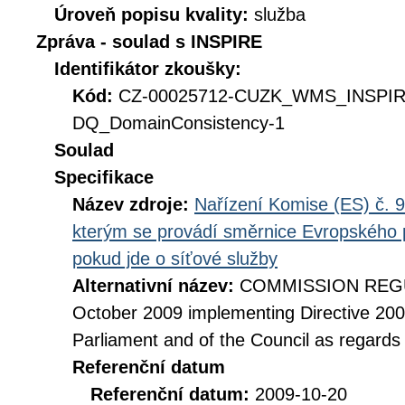
Úroveň popisu kvality:
služba
Zpráva - soulad s INSPIRE
Identifikátor zkoušky:
Kód:
CZ-00025712-CUZK_WMS_INSPI
DQ_DomainConsistency-1
Soulad
Specifikace
Název zdroje:
Nařízení Komise (ES) č. 9
kterým se provádí směrnice Evropského 
pokud jde o síťové služby
Alternativní název:
COMMISSION REGUL
October 2009 implementing Directive 20
Parliament and of the Council as regards
Referenční datum
Referenční datum:
2009-10-20