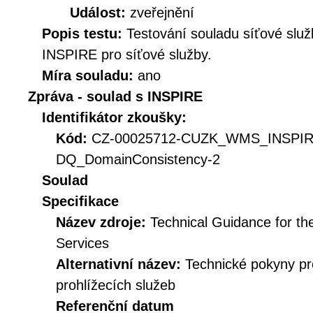
Událost:
zveřejnění
Popis testu:
Testování souladu síťové služ
INSPIRE pro síťové služby.
Míra souladu:
ano
Zpráva - soulad s INSPIRE
Identifikátor zkoušky:
Kód:
CZ-00025712-CUZK_WMS_INSPI
DQ_DomainConsistency-2
Soulad
Specifikace
Název zdroje:
Technical Guidance for t
Services
Alternativní název:
Technické pokyny p
prohlížecích služeb
Referenční datum