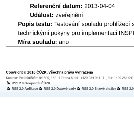
Referenční datum:
2013-04-04
Událost:
zveřejnění
Popis testu:
Testování souladu prohlížec
technickými pokyny pro implementaci INSPI
Míra souladu:
ano
Copyright © 2010 ČÚZK, Všechna práva vyhrazena
Kontakt: Pod sídlištěm 9/1800, 182 11 Praha 8, tel.: +420 284 041 111, fax: +420 284 04
RSS 2.0 Geoportál ČÚZK
RSS 2.0 Aplikace
RSS 2.0 Datové sady
RSS 2.0 Síťové služby
RSS 2.0