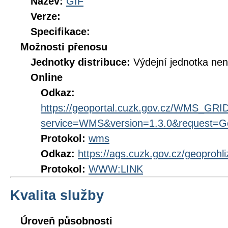
Název:
GIF
Verze:
Specifikace:
Možnosti přenosu
Jednotky distribuce:
Výdejní jednotka ne
Online
Odkaz:
https://geoportal.cuzk.gov.cz/WMS_G
service=WMS&version=1.3.0&request=Get
Protokol:
wms
Odkaz:
https://ags.cuzk.gov.cz/geoprohl
Protokol:
WWW:LINK
Kvalita služby
Úroveň působnosti