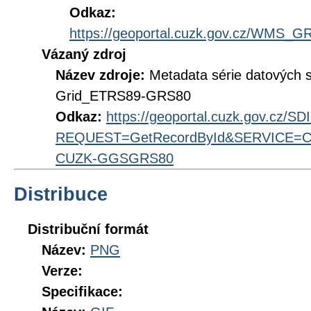
Odkaz:
https://geoportal.cuzk.gov.cz/WMS
Vázaný zdroj
Název zdroje:
Metadata série datových 
Grid_ETRS89-GRS80
Odkaz:
https://geoportal.cuzk.gov.cz/S
REQUEST=GetRecordById&SERVICE=CS
CUZK-GGSGRS80
Distribuce
Distribuční formát
Název:
PNG
Verze:
Specifikace: