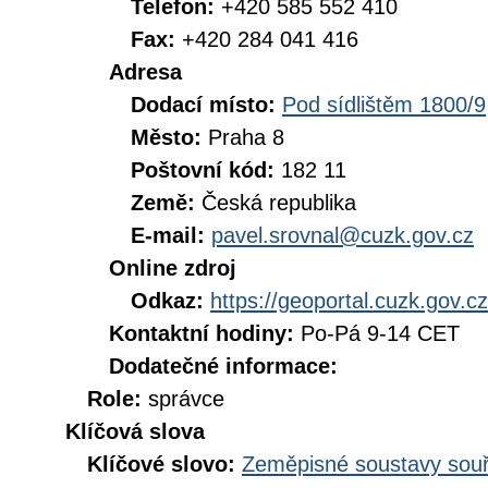
Telefon:
+420 585 552 410
Fax:
+420 284 041 416
Adresa
Dodací místo:
Pod sídlištěm 1800/9
Město:
Praha 8
Poštovní kód:
182 11
Země:
Česká republika
E-mail:
pavel.srovnal@cuzk.gov.cz
Online zdroj
Odkaz:
https://geoportal.cuzk.gov.cz
Kontaktní hodiny:
Po-Pá 9-14 CET
Dodatečné informace:
Role:
správce
Klíčová slova
Klíčové slovo:
Zeměpisné soustavy souř