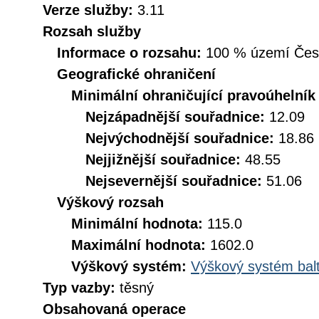
Verze služby:
3.11
Rozsah služby
Informace o rozsahu:
100 % území České
Geografické ohraničení
Minimální ohraničující pravoúhelník
Nejzápadnější souřadnice:
12.09
Nejvýchodnější souřadnice:
18.86
Nejjižnější souřadnice:
48.55
Nejsevernější souřadnice:
51.06
Výškový rozsah
Minimální hodnota:
115.0
Maximální hodnota:
1602.0
Výškový systém:
Výškový systém balt
Typ vazby:
těsný
Obsahovaná operace