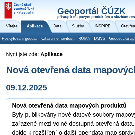
Geoportál ČÚZK
přístup k mapovým produktům a službám res
Vítejte
Aplikace
Data
Služby
INSPIRE
Otevřen
Poskytování geodat
Katastr nemovitostí
RÚIAN
DMVS
Geodetické ap
Nyní jste zde:
Aplikace
Nová otevřená data mapovýc
09.12.2025
Nová otevřená data mapových produktů
Byly publikovány nové datové soubory mapov
zařazené mezi volně dostupná otevřená data
dojde k rozšíření o další opendata map správ