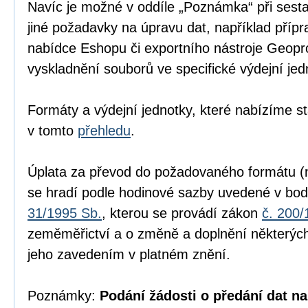
Navíc je možné v oddíle „Poznámka“ při sesta
jiné požadavky na úpravu dat, například přípr
nabídce Eshopu či exportního nástroje Geopr
vyskladnění souborů ve specifické výdejní jed
Formáty a výdejní jednotky, které nabízíme s
v tomto
přehledu
.
Úplata za převod do požadovaného formátu (n
se hradí podle hodinové sazby uvedené v bod
31/1995 Sb.
, kterou se provádí zákon
č. 200/
zeměměřictví a o změně a doplnění některých
jeho zavedením v platném znění.
Poznámky:
Podání žádosti o předání dat na