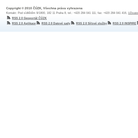
Copyright © 2010 ČÚZK, Všechna práva vyhrazena
Kontakt: Pod sídlištěm 9/1800, 182 11 Praha 8, tel.: +420 284 041 111, fax: +420 284 041 416,
Uživate
RSS 2.0 Geoportál ČÚZK
RSS 2.0 Aplikace
RSS 2.0 Datové sady
RSS 2.0 Síťové služby
RSS 2.0 INSPIRE