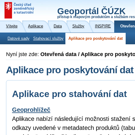
Geoportál ČÚZK
přístup k mapovým produktům a službám res
Vítejte
Aplikace
Data
Služby
INSPIRE
Otevřen
Datové sady
Stahovací služby
Aplikace pro poskytování dat
Nyní jste zde:
Otevřená data / Aplikace pro poskyt
Aplikace pro poskytování dat
Aplikace pro stahování dat
Geoprohlížeč
Aplikace nabízí následující možnosti stažení
odkazy uvedené v metadatech produktů (tabu