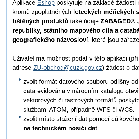
Aplikace
Eshop
poskytuje na základě žádosti 
kromě zpoplatněných
leteckých měřických s
tištěných produktů
také údaje
ZABAGED® , 
republiky, státního mapového díla a data
geografického názvosloví
, které jsou zařaz
Uživatel má možnost podat v této aplikaci (p
adrese
ZU-obchod@cuzk.gov.cz
) žádost o da
zvolit formát datového souboru odlišný od
data evidována v národním katalogu otevře
vektorových či rastrových formátů posky
službami ATOM, případně WFS či WCS.
zvolit místo stažení dat pomocí dálkového
na technickém nosiči dat
.