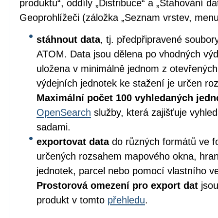
produktu“, oddíly „Distribuce“ a „Stahování da
Geoprohlížeči (záložka „Seznam vrstev, menu
stáhnout data
, tj. předpřipravené soubo
ATOM. Data jsou dělena po vhodných výd
uložena v minimálně jednom z otevřených
výdejních jednotek ke stažení je určen 
Maximální počet 100 vyhledaných jedn
OpenSearch
služby, která zajišťuje vyhl
sadami.
exportovat data
do různých formátů ve 
určených rozsahem mapového okna, hran
jednotek, parcel nebo pomocí vlastního v
Prostorová omezení pro export dat
jsou
produkt v tomto
přehledu
.