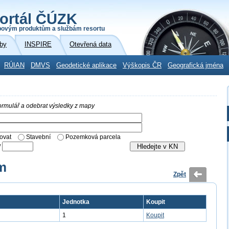
ortál ČÚZK
povým produktům a službám resortu
by
INSPIRE
Otevřená data
RÚIAN
DMVS
Geodetické aplikace
Výškopis ČR
Geografická jména
 formulář a odebrat výsledky z mapy
ovat
Stavební
Pozemková parcela
/
m
Zpět
Jednotka
Koupit
1
Koupit