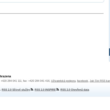
yhrazena
.: +420 284 041 111, fax: +420 284 041 416,
Uživatelská podpora
,
facebook
,
Jak číst RSS ka
RSS 2.0 Síťové služby
RSS 2.0 INSPIRE
RSS 2.0 Otevřená data