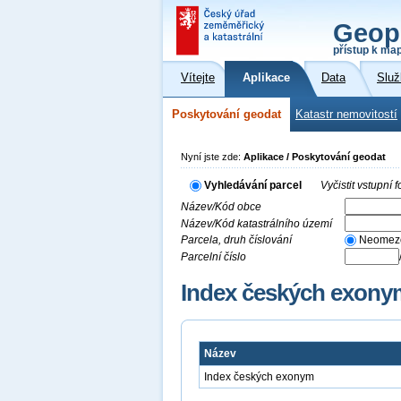
Geop
přístup k ma
Vítejte
Aplikace
Data
Služ
Poskytování geodat
Katastr nemovitostí
Nyní jste zde:
Aplikace / Poskytování geodat
Vyhledávání parcel
Vyčistit vstupní
Název/Kód obce
Název/Kód katastrálního území
Parcela, druh číslování
Neomez
Parcelní číslo
Index českých exony
Název
Index českých exonym