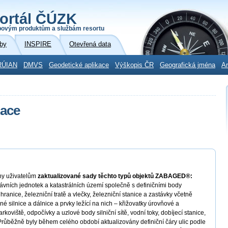
ortál ČÚZK
povým produktům a službám resortu
by
INSPIRE
Otevřená data
RÚIAN
DMVS
Geodetické aplikace
Výškopis ČR
Geografická jména
Ar
zace
ny uživatelům
zaktualizované sady těchto typů objektů ZABAGED®:
rávních jednotek a katastrálních území společně s definičními body
hranice, železniční tratě a vlečky, železniční stanice a zastávky včetně
né silnice a dálnice a prvky ležící na nich – křižovatky úrovňové a
koviště, odpočívky a uzlové body silniční sítě, vodní toky, dobíjecí stanice,
y. Průběžně byly během celého období aktualizovány definiční čáry ulic podle