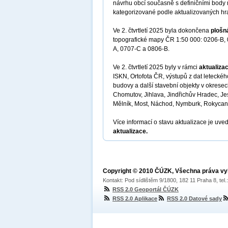
návrhu obcí současně s definičními body 
kategorizované podle aktualizovaných hr
Ve 2. čtvrtletí 2025 byla dokončena
plošn
topografické mapy ČR 1:50 000: 0206-B,
A, 0707-C a 0806-B.
Ve 2. čtvrtletí 2025 byly v rámci
aktualiza
ISKN, Ortofota ČR, výstupů z dat letecké
budovy a další stavební objekty v okrese
Chomutov, Jihlava, Jindřichův Hradec, Je
Mělník, Most, Náchod, Nymburk, Rokycan
Více informací o stavu aktualizace je uve
aktualizace.
Copyright © 2010 ČÚZK, Všechna práva v
Kontakt: Pod sídlištěm 9/1800, 182 11 Praha 8, tel
RSS 2.0 Geoportál ČÚZK
RSS 2.0 Aplikace
RSS 2.0 Datové sady