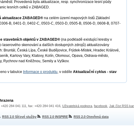
náměstí. Provedená byla aktualizace, resp. synchronizace lesní půdy
anic lesních celků v ZABAGED.
á aktualizace ZABAGED®
na celém území mapových listů Základní
 0306-B, 0401-D, 0402-C, 0503-C, 0503-D, 0505-B, 0506-D, 0608-B, 0707-
ce stavebních objektů v ZABAGED®
(na podkladě existující kresby v
ho laserového skenování a dalších dostupných zdrojů) aktualizovány
ch: Bruntál, Česká Lípa, České Budějovice, Frýdek-Místek, Hradec Králové,
seník, Karlovy Vary, Klatovy, Kolín, Olomouc, Opava, Ostrava-město,
y, Rychnov nad Kněžnou, Semily a Vyškov.
deno v tabulce
Informace o produktu
, v oddíle
Aktualizační cyklus - stav
yhrazena
.: +420 284 041 111, fax: +420 284 041 416,
Uživatelská podpora
,
facebook
,
Jak číst RSS ka
RSS 2.0 Síťové služby
RSS 2.0 INSPIRE
RSS 2.0 Otevřená data