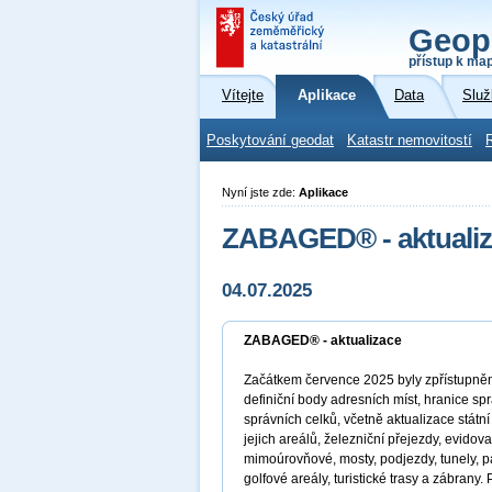
Geop
přístup k ma
Vítejte
Aplikace
Data
Služ
Poskytování geodat
Katastr nemovitostí
Nyní jste zde:
Aplikace
ZABAGED® - aktuali
04.07.2025
ZABAGED® - aktualizace
Začátkem července 2025 byly zpřístupně
definiční body adresních míst, hranice sp
správních celků, včetně aktualizace státní 
jejich areálů, železniční přejezdy, evidova
mimoúrovňové, mosty, podjezdy, tunely, par
golfové areály, turistické trasy a zábran