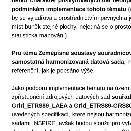
neboť charakter poskytovaných dat neodp
podmínkám implementace tohoto tématu
(
by se vyjadřovala prostřednictvím pevných 
míst buněk stejné plochy, nejedná se o prosto
statistická mapování).
Pro téma Zeměpisné soustavy souřadnicový
samostatná harmonizovaná datová sada
, 
referenční, jak je popsáno výše.
Jako podporu implementace tématu na území
zpřístupnění zdrojových datových sad
souřad
Grid_ETRS89_LAEA a Grid_ETRS89-GRS8
uvedených specifikací, které nejsou harmoni
sadami INSPIRE, avšak budou sloužit pro vy