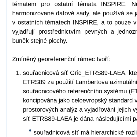
tématem pro ostatní témata INSPIRE. Ne
harmonizované datové sady, ale používá se 
v ostatních tématech INSPIRE, a to pouze v
vyjadřují prostřednictvím pevných a jedn
buněk stejné plochy.
Zmíněný georeferenční rámec tvoří:
souřadnicová síť Grid_ETRS89-LAEA, kter
ETRS89 za použití Lambertova azimutáln
souřadnicového referenčního systému (E
koncipována jako celoevropský standard v
prostorových analýz a vyjadřování jejich 
síť ETRS89-LAEA je dána následujícími p
souřadnicová síť má hierarchické rozl