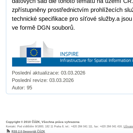
datových sad dle tohoto tématu na území ČR.
zpřístupněny prostřednictvím prohlížecích sl
technické specifikace pro síťové služby.a jso
ve formě DGN souborů.
Poslední aktualizace: 03.03.2026
Poslední revize:
03.03.2026
Autor: 95
Copyright © 2010 ČÚZK, Všechna práva vyhrazena
Kontakt: Pod sídlištěm 9/1800, 182 11 Praha 8, tel.: +420 284 041 111, fax: +420 284 041 416,
Uživate
RSS 2.0 Geoportál ČÚZK