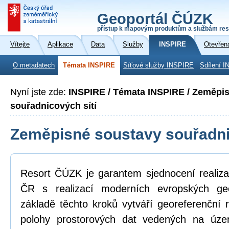
Geoportál ČÚZK
přístup k mapovým produktům a službám res
Vítejte
Aplikace
Data
Služby
INSPIRE
Otevřen
O metadatech
Témata INSPIRE
Síťové služby INSPIRE
Sdílení I
Nyní jste zde:
INSPIRE / Témata INSPIRE / Zeměpi
souřadnicových sítí
Zeměpisné soustavy souřadni
Resort ČÚZK je garantem sjednocení realiza
ČR s realizací moderních evropských ge
základě těchto kroků vytváří georeferenční
polohy prostorových dat vedených na úz