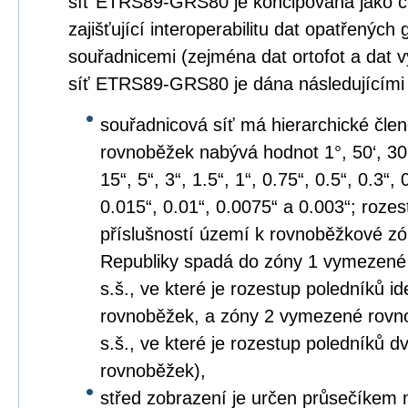
síť ETRS89-GRS80 je koncipována jako c
zajišťující interoperabilitu dat opatřených
souřadnicemi (zejména dat ortofot a dat 
síť ETRS89-GRS80 je dána následujícími
souřadnicová síť má hierarchické člen
rovnoběžek nabývá hodnot 1°, 50‘, 30‘, 2
15“, 5“, 3“, 1.5“, 1“, 0.75“, 0.5“, 0.3“,
0.015“, 0.01“, 0.0075“ a 0.003“; roze
příslušností území k rovnoběžkové z
Republiky spadá do zóny 1 vymezené
s.š., ve které je rozestup poledníků i
rovnoběžek, a zóny 2 vymezené rovno
s.š., ve které je rozestup poledníků
rovnoběžek),
střed zobrazení je určen průsečíkem 