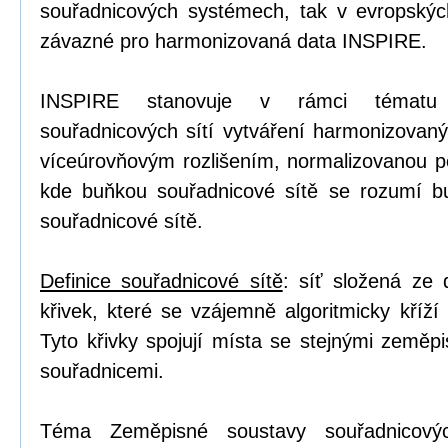
souřadnicových systémech, tak v evropskýc
závazné pro harmonizovaná data INSPIRE.
INSPIRE stanovuje v rámci tématu 
souřadnicových sítí vytváření harmonizovaný
víceúrovňovým rozlišením, normalizovanou po
kde buňkou souřadnicové sítě se rozumí b
souřadnicové sítě.
Definice souřadnicové sítě
: síť složená ze
křivek, které se vzájemně algoritmicky kříží
Tyto křivky spojují místa se stejnými zeměp
souřadnicemi.
Téma Zeměpisné soustavy souřadnicovýc