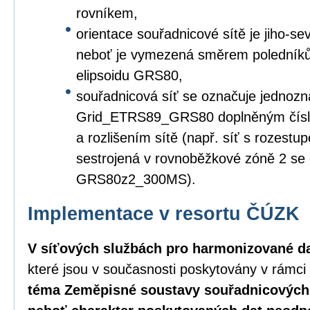
rovníkem,
orientace souřadnicové sítě je jiho-s
neboť je vymezená směrem poledníků
elipsoidu GRS80,
souřadnicová síť se označuje jednozn
Grid_ETRS89_GRS80 doplněným čísl
a rozlišením sítě (např. síť s rozest
sestrojená v rovnoběžkové zóně 2 s
GRS80z2_300MS).
Implementace v resortu ČÚZK
V síťových službách pro harmonizované d
které jsou v současnosti poskytovány v rámc
téma Zeměpisné soustavy souřadnicových 