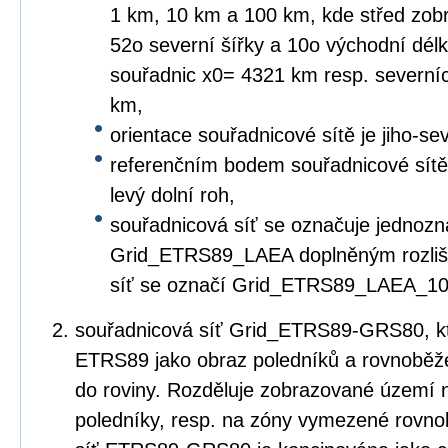
1 km, 10 km a 100 km, kde střed zob
52o severní šířky a 10o východní dé
souřadnic x0= 4321 km resp. severní
km,
orientace souřadnicové sítě je jiho-s
referenčním bodem souřadnicové sítě re
levý dolní roh,
souřadnicová síť se označuje jednozn
Grid_ETRS89_LAEA doplněným rozliše
síť se označí Grid_ETRS89_LAEA_10
souřadnicová síť Grid_ETRS89-GRS80, kte
ETRS89 jako obraz poledníků a rovnoběž
do roviny. Rozděluje zobrazované územ
poledníky, resp. na zóny vymezené rovn