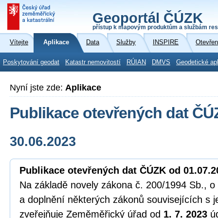
Geoportál ČÚZK
přístup k mapovým produktům a službám res
Vítejte
Aplikace
Data
Služby
INSPIRE
Otevřen
Poskytování geodat
Katastr nemovitostí
RÚIAN
DMVS
Geodetické ap
Nyní jste zde:
Aplikace
Publikace otevřených dat ČÚ
30.06.2023
Publikace otevřených dat ČÚZK od 01.07.2
Na základě novely zákona č. 200/1994 Sb., 
a doplnění některých zákonů souvisejících s 
zveřejňuje Zeměměřický úřad od
1. 7. 2023
ú