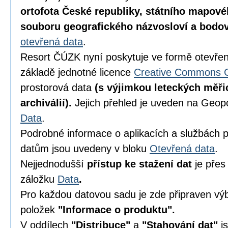
ortofota České republiky, státního mapové
souboru geografického názvosloví a bodov
otevřená data
.
Resort ČÚZK nyní poskytuje ve formě otevřen
základě jednotné licence
Creative Commons C
prostorová data
(s výjimkou leteckých měř
archiválií).
Jejich přehled je uveden na Geop
Data
.
Podrobné informace o aplikacích a službách p
datům jsou uvedeny v bloku
Otevřená data
.
Nejjednodušší
přístup ke stažení dat
je pře
záložku
Data
.
Pro každou datovou sadu je zde připraven v
položek
"Informace o produktu".
V oddílech
"Distribuce"
a
"Stahování dat"
js