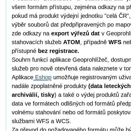
všem formám přístupu, zejména odkazy na př
pokud má produkt výdejní jednotku "celá ČR",
výběr souborů dat předpřipravených po mapový
zde odkazy na
export výřezů dat
v Geoprohlí
stahovacích služeb
ATOM
, případně
WFS
ne
přístupné
bez registrace.
Souhrn funkcí aplikace Geoprohlížeč, dostu
služeb pro nově otevřená data naleznete v t
Aplikace
Eshop
umožňuje registrovaným uživ
nadále zpoplatněné produkty
(data leteckýc
archiválií, tisky
) a také o výdej produktů za
data ve formátech odlišných od formátů před
volnému stahování nebo od formátů poskytov
službami WFS a WCS.
Za převod do požadovaného formátu může být,