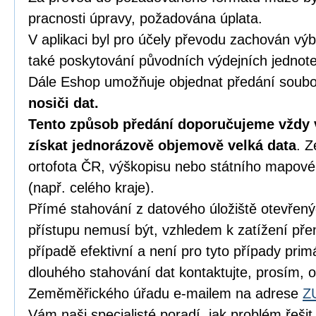
pracnosti úpravy, požadována úplata.
V aplikaci byl pro účely převodu zachován vý
také poskytování původních výdejních jednote
Dále Eshop umožňuje objednat předání soubo
nosiči dat.
Tento způsob předání doporučujeme vždy 
získat jednorázově objemově velká data
. Z
ortofota ČR, výškopisu nebo státního mapové
(např. celého kraje).
Přímé stahování z datového úložiště otevřen
přístupu nemusí být, vzhledem k zatížení pře
případě efektivní a není pro tyto případy pri
dlouhého stahování dat kontaktujte, prosím, 
Zeměměřického úřadu e-mailem na adrese
Z
Vám naši specialisté poradí, jak problém řešit