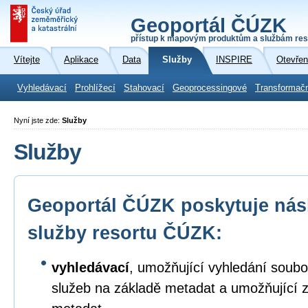
Geoportál ČÚZK
přístup k mapovým produktům a službám res
Vítejte
Aplikace
Data
Služby
INSPIRE
Otevřen
Vyhledávací
Prohlížecí
Stahovací
Geoprocessingové
Transformač
Nyní jste zde:
Služby
Služby
Geoportál ČÚZK poskytuje násl
služby resortu ČÚZK:
vyhledávací
, umožňující vyhledání soubo
služeb na základě metadat a umožňující 