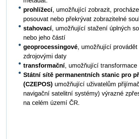
metadat.
prohlížecí
, umožňující zobrazit, procházet,
posouvat nebo překrývat zobrazitelné sou
stahovací
, umožňující stažení úplných s
nebo jeho částí
geoprocessingové
, umožňující provádět
zdrojovými daty
transformační
, umožňující transformace
Státní sítě permanentních stanic pro p
(CZEPOS)
umožňující uživatelům přijíma
navigační satelitní systémy) výrazné zpř
na celém území ČR.