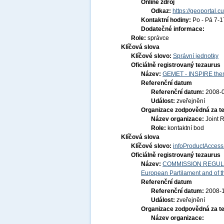
Online zdroj
Odkaz:
https://geoportal.c
Kontaktní hodiny:
Po - Pá 7-
Dodatečné informace:
Role:
správce
Klíčová slova
Klíčové slovo:
Správní jednotky
Oficiálně registrovaný tezaurus
Název:
GEMET - INSPIRE them
Referenční datum
Referenční datum:
2008-
Událost:
zveřejnění
Organizace zodpovědná za t
Název organizace:
Joint 
Role:
kontaktní bod
Klíčová slova
Klíčové slovo:
infoProductAccess
Oficiálně registrovaný tezaurus
Název:
COMMISSION REGULATI
European Partilament and of th
Referenční datum
Referenční datum:
2008-
Událost:
zveřejnění
Organizace zodpovědná za t
Název organizace: