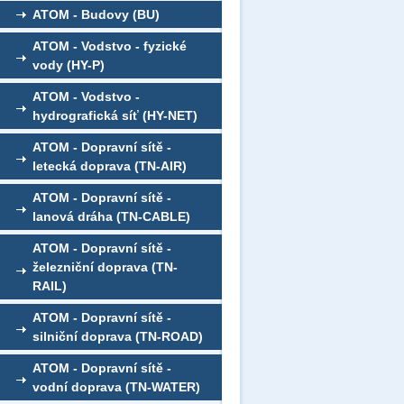
ATOM - Budovy (BU)
ATOM - Vodstvo - fyzické
vody (HY-P)
ATOM - Vodstvo -
hydrografická síť (HY-NET)
ATOM - Dopravní sítě -
letecká doprava (TN-AIR)
ATOM - Dopravní sítě -
lanová dráha (TN-CABLE)
ATOM - Dopravní sítě -
železniční doprava (TN-
RAIL)
ATOM - Dopravní sítě -
silniční doprava (TN-ROAD)
ATOM - Dopravní sítě -
vodní doprava (TN-WATER)