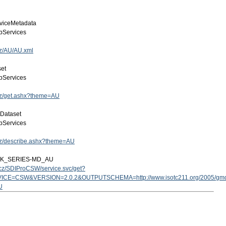
viceMetadata
Services
cz/AU/AU.xml
set
Services
.cz/get.ashx?theme=AU
 Dataset
Services
.cz/describe.ashx?theme=AU
ZK_SERIES-MD_AU
v.cz/SDIProCSW/service.svc/get?
ICE=CSW&VERSION=2.0.2&OUTPUTSCHEMA=http://www.isotc211.org/2005/g
U