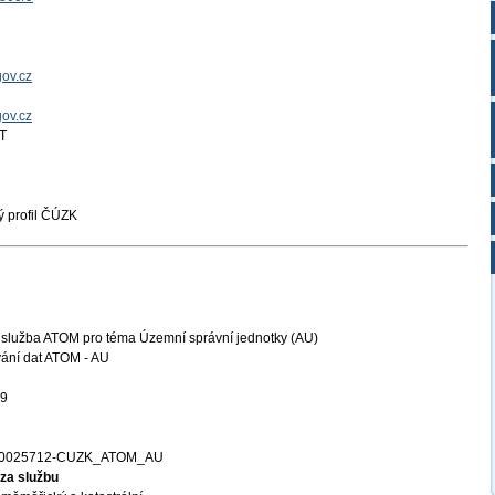
ov.cz
gov.cz
T
 profil ČÚZK
 služba ATOM pro téma Územní správní jednotky (AU)
ání dat ATOM - AU
29
00025712-CUZK_ATOM_AU
za službu