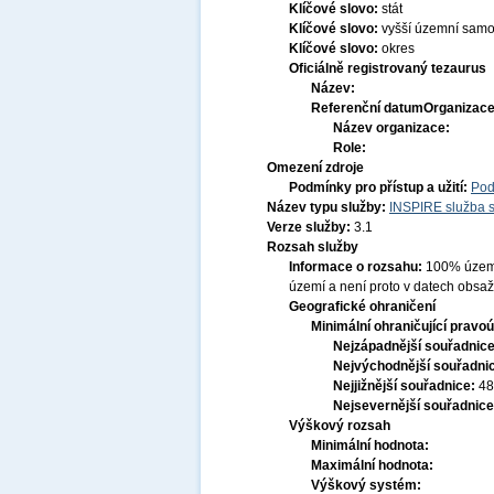
Klíčové slovo:
stát
Klíčové slovo:
vyšší územní sam
Klíčové slovo:
okres
Oficiálně registrovaný tezaurus
Název:
Referenční datum
Organizace
Název organizace:
Role:
Omezení zdroje
Podmínky pro přístup a užití:
Pod
Název typu služby:
INSPIRE služba s
Verze služby:
3.1
Rozsah služby
Informace o rozsahu:
100% území 
území a není proto v datech obsa
Geografické ohraničení
Minimální ohraničující pravoú
Nejzápadnější souřadnic
Nejvýchodnější souřadni
Nejjižnější souřadnice:
48
Nejsevernější souřadnic
Výškový rozsah
Minimální hodnota:
Maximální hodnota:
Výškový systém: