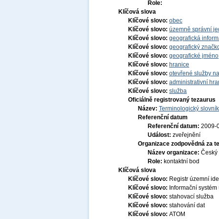
Role:
Klíčová slova
Klíčové slovo:
obec
Klíčové slovo:
územně správní je
Klíčové slovo:
geografická infor
Klíčové slovo:
geografický značko
Klíčové slovo:
geografické jmén
Klíčové slovo:
hranice
Klíčové slovo:
otevřené služby na
Klíčové slovo:
administrativní hra
Klíčové slovo:
služba
Oficiálně registrovaný tezaurus
Název:
Terminologický slovník
Referenční datum
Referenční datum:
2009-
Událost:
zveřejnění
Organizace zodpovědná za t
Název organizace:
Český 
Role:
kontaktní bod
Klíčová slova
Klíčové slovo:
Registr územní ide
Klíčové slovo:
Informační systém 
Klíčové slovo:
stahovací služba
Klíčové slovo:
stahování dat
Klíčové slovo:
ATOM