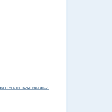
md&ELEMENTSETNAME=full&Id=CZ-