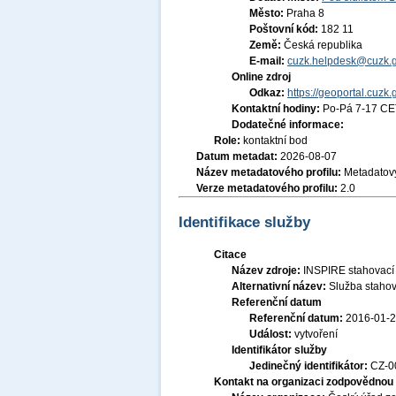
Město:
Praha 8
Poštovní kód:
182 11
Země:
Česká republika
E-mail:
cuzk.helpdesk@cuzk.g
Online zdroj
Odkaz:
https://geoportal.cuzk.
Kontaktní hodiny:
Po-Pá 7-17 CE
Dodatečné informace:
Role:
kontaktní bod
Datum metadat:
2026-08-07
Název metadatového profilu:
Metadatový
Verze metadatového profilu:
2.0
Identifikace služby
Citace
Název zdroje:
INSPIRE stahovací
Alternativní název:
Služba stahov
Referenční datum
Referenční datum:
2016-01-
Událost:
vytvoření
Identifikátor služby
Jedinečný identifikátor:
CZ-
Kontakt na organizaci zodpovědnou 