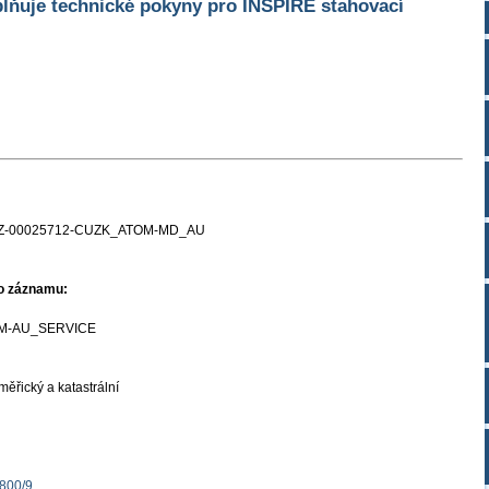
lňuje technické pokyny pro INSPIRE stahovací
Z-00025712-CUZK_ATOM-MD_AU
ho záznamu:
M-AU_SERVICE
ěřický a katastrální
1800/9