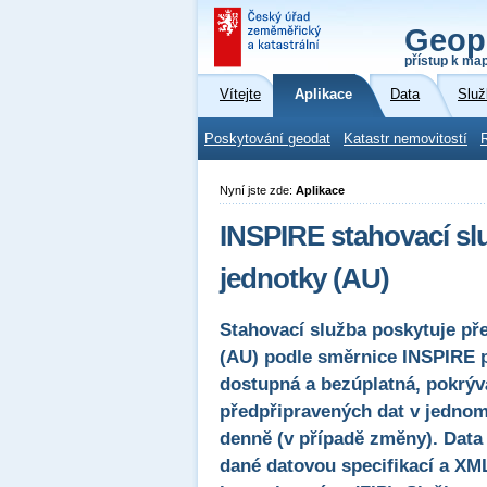
Geop
přístup k ma
Vítejte
Aplikace
Data
Služ
Poskytování geodat
Katastr nemovitostí
Nyní jste zde:
Aplikace
INSPIRE stahovací s
jednotky (AU)
Stahovací služba poskytuje př
(AU) podle směrnice INSPIRE 
dostupná a bezúplatná, pokrýv
předpřipravených dat v jednom 
denně (v případě změny). Data
dané datovou specifikací a XML