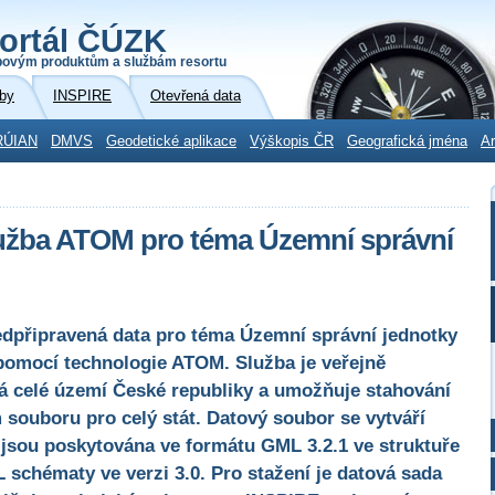
ortál ČÚZK
povým produktům a službám resortu
by
INSPIRE
Otevřená data
RÚIAN
DMVS
Geodetické aplikace
Výškopis ČR
Geografická jména
Ar
lužba ATOM pro téma Územní správní
edpřipravená data pro téma Územní správní jednotky
pomocí technologie ATOM. Služba je veřejně
á celé území České republiky a umožňuje stahování
souboru pro celý stát. Datový soubor se vytváří
 jsou poskytována ve formátu GML 3.2.1 ve struktuře
 schématy ve verzi 3.0. Pro stažení je datová sada