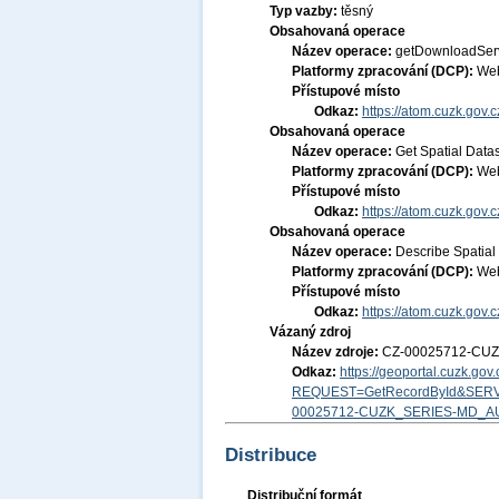
Typ vazby:
těsný
Obsahovaná operace
Název operace:
getDownloadSer
Platformy zpracování (DCP):
Web
Přístupové místo
Odkaz:
https://atom.cuzk.gov.
Obsahovaná operace
Název operace:
Get Spatial Data
Platformy zpracování (DCP):
Web
Přístupové místo
Odkaz:
https://atom.cuzk.gov
Obsahovaná operace
Název operace:
Describe Spatial
Platformy zpracování (DCP):
Web
Přístupové místo
Odkaz:
https://atom.cuzk.gov
Vázaný zdroj
Název zdroje:
CZ-00025712-CU
Odkaz:
https://geoportal.cuzk.go
REQUEST=GetRecordById&SERV
00025712-CUZK_SERIES-MD_A
Distribuce
Distribuční formát