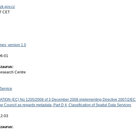
uzk.gov.cz
17 CET
es, version 1.0
06-01
ezaurus:
Research Centre
Service
ON (EC) No 1205/2008 of 3 December 2008 implementing Directive 2007/2/EC 
e Council as regards metadata, Part D 4, Classification of Spatial Data Services
12-03
ezaurus: