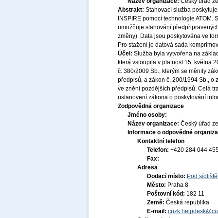
Název organizace:
Český úřad ze
Abstrakt:
Stahovací služba poskytuje
INSPIRE pomocí technologie ATOM. Sl
umožňuje stahování předpřipravených 
změny). Data jsou poskytována ve for
Pro stažení je datová sada komprimov
Účel:
Služba byla vytvořena na základ
která vstoupila v platnost 15. května
č. 380/2009 Sb., kterým se měnily zák
předpisů, a zákon č. 200/1994 Sb., o
ve znění pozdějších předpisů. Celá t
ustanovení zákona o poskytování infor
Zodpovědná organizace
Jméno osoby:
Název organizace:
Český úřad ze
Informace o odpovědné organiza
Kontaktní telefon
Telefon:
+420 284 044 45
Fax:
Adresa
Dodací místo:
Pod sídlišt
Město:
Praha 8
Poštovní kód:
182 11
Země:
Česká republika
E-mail:
cuzk.helpdesk@cu