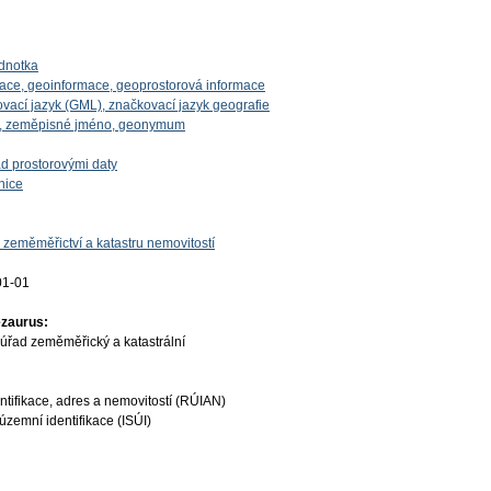
dnotka
mace, geoinformace, geoprostorová informace
vací jazyk (GML), značkovací jazyk geografie
o, zeměpisné jméno, geonymum
d prostorovými daty
nice
 zeměměřictví a katastru nemovitostí
01-01
ezaurus:
úřad zeměměřický a katastrální
ntifikace, adres a nemovitostí (RÚIAN)
územní identifikace (ISÚI)