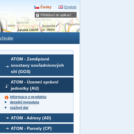
Česky
English
Přihlášení do aplikací
chiválie
ATOM - Zeměpisné
soustavy souřadnicových
sítí (GGS)
ATOM - Územní správní
jednotky (AU)
informace o produktu
detailní metadata
stažení dat
ATOM - Adresy (AD)
ATOM - Parcely (CP)