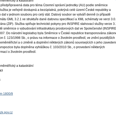
měměřický a katastrální
 předpřipravená data pro téma Územní správní jednotky (AU) podle směrnice
užba je veřejně dostupná a bezúplatná, pokrývá celé území České republiky a
dat v jednom souboru pro celý stát. Datový soubor se vytváří denně (v případě
mátu GML 3.2.1 ve struktuře dané datovou specifikací a XML schématy ve verzi 3.0.
ána (ZIP). Služba splňuje technické pokyny pro INSPIRE stahovací služby verze 3.
ě směrnice o vybudování infrastruktury prostorových dat ve Společenství (INSPIRE
 2007. Do národní legislativy byla Směrnice v České republice transponována záko
on č. 123/1998 Sb., o právu na informace o životním prostředí, ve znění pozdějších
 zeměměřictví a o změně a doplnění některých zákonů souvisejících s jeho zaveden
ranspozice byla doplněna vyhláškou č. 103/2010 Sb., o provedení některých
mací o životním prostředí.
měměřický a katastrální
ci
5
ěm 1800/9
zk.gov.cz