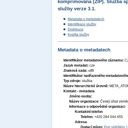
komprimována (ZIP). Služba sp
služby verze 3.1.
Metadata o metadatech
Identifikace služby
Distribuce
Kvalita služby
Metadata o metadatech
Identifikátor metadatového záznamu:
C
Jazyk metadat:
cze
Znaková sada:
utf8
Identifikátor nadřazeného metadatové
Typ zdroje:
služba
Název hierarchické úrovně:
META_ATO
Kontakt - metadata
Jméno osoby:
Název organizace:
Český úřad zeměm
Informace o odpovědné organizaci
Kontaktní telefon
Telefon:
+420 284 044 455
Adresa
Dodací místo:
Pod sídlištěm 