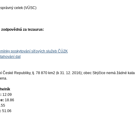
osprávný celek (VÚSC)
 zodpovědná za tezaurus:
mínky poskytování síťových služeb ČÚZK
tahování dat
České Republiky, tj. 78 870 km2 (k 31. 12. 2016); obec Strýčice nemá žádné katas
žena.
helník
e:
12.09
ce:
18.86
.55
e:
51.06