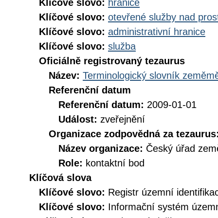
Klíčové slovo:
hranice
Klíčové slovo:
otevřené služby nad pros
Klíčové slovo:
administrativní hranice
Klíčové slovo:
služba
Oficiálně registrovaný tezaurus
Název:
Terminologický slovník zeměměř
Referenční datum
Referenční datum:
2009-01-01
Událost:
zveřejnění
Organizace zodpovědná za tezaurus
Název organizace:
Český úřad země
Role:
kontaktní bod
Klíčová slova
Klíčové slovo:
Registr územní identifik
Klíčové slovo:
Informační systém územní