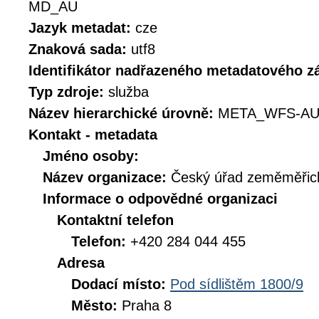
MD_AU
Jazyk metadat:
cze
Znaková sada:
utf8
Identifikátor nadřazeného metadatového 
Typ zdroje:
služba
Název hierarchické úrovně:
META_WFS-AU
Kontakt - metadata
Jméno osoby:
Název organizace:
Český úřad zeměměřick
Informace o odpovědné organizaci
Kontaktní telefon
Telefon:
+420 284 044 455
Adresa
Dodací místo:
Pod sídlištěm 1800/9
Město:
Praha 8