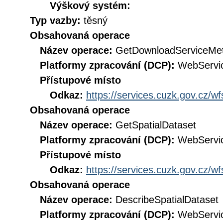
Výškový systém:
Typ vazby:
těsný
Obsahovaná operace
Název operace:
GetDownloadServiceMe
Platformy zpracování (DCP):
WebServi
Přístupové místo
Odkaz:
https://services.cuzk.gov.cz/w
Obsahovaná operace
Název operace:
GetSpatialDataset
Platformy zpracování (DCP):
WebServi
Přístupové místo
Odkaz:
https://services.cuzk.gov.cz/w
Obsahovaná operace
Název operace:
DescribeSpatialDataset
Platformy zpracování (DCP):
WebServi