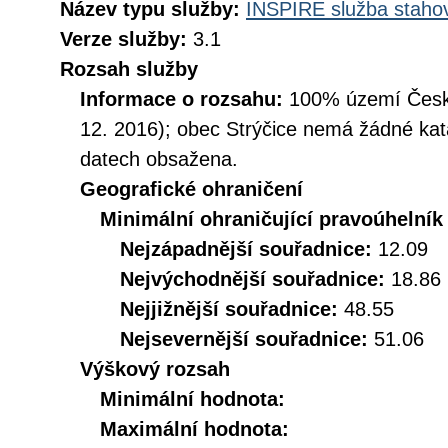
Název typu služby:
INSPIRE služba stahov
Verze služby:
3.1
Rozsah služby
Informace o rozsahu:
100% území České
12. 2016); obec Strýčice nemá žádné kata
datech obsažena.
Geografické ohraničení
Minimální ohraničující pravoúhelník
Nejzápadnější souřadnice:
12.09
Nejvýchodnější souřadnice:
18.86
Nejjižnější souřadnice:
48.55
Nejsevernější souřadnice:
51.06
Výškový rozsah
Minimální hodnota:
Maximální hodnota: