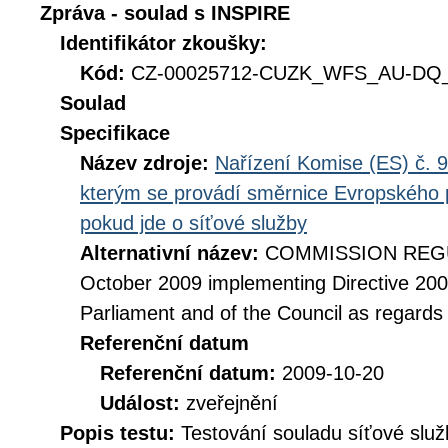
Zpráva - soulad s INSPIRE
Identifikátor zkoušky:
Kód:
CZ-00025712-CUZK_WFS_AU-DQ_D
Soulad
Specifikace
Název zdroje:
Nařízení Komise (ES) č. 9
kterým se provádí směrnice Evropského 
pokud jde o síťové služby
Alternativní název:
COMMISSION REGUL
October 2009 implementing Directive 20
Parliament and of the Council as regards
Referenční datum
Referenční datum:
2009-10-20
Událost:
zveřejnění
Popis testu:
Testování souladu síťové služ