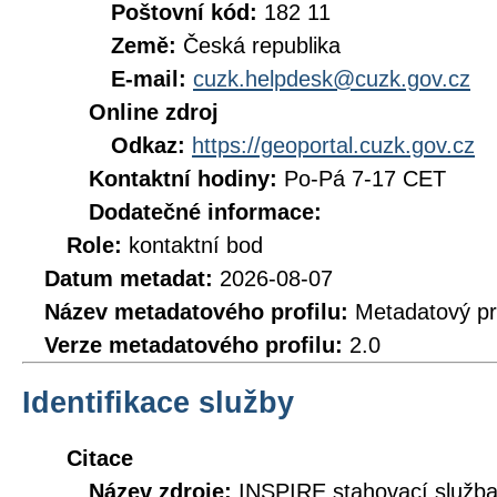
Poštovní kód:
182 11
Země:
Česká republika
E-mail:
cuzk.helpdesk@cuzk.gov.cz
Online zdroj
Odkaz:
https://geoportal.cuzk.gov.cz
Kontaktní hodiny:
Po-Pá 7-17 CET
Dodatečné informace:
Role:
kontaktní bod
Datum metadat:
2026-08-07
Název metadatového profilu:
Metadatový pr
Verze metadatového profilu:
2.0
Identifikace služby
Citace
Název zdroje:
INSPIRE stahovací služb