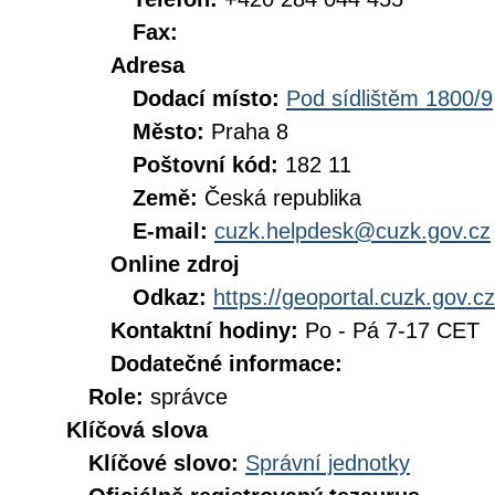
Fax:
Adresa
Dodací místo:
Pod sídlištěm 1800/9
Město:
Praha 8
Poštovní kód:
182 11
Země:
Česká republika
E-mail:
cuzk.helpdesk@cuzk.gov.cz
Online zdroj
Odkaz:
https://geoportal.cuzk.gov.cz
Kontaktní hodiny:
Po - Pá 7-17 CET
Dodatečné informace:
Role:
správce
Klíčová slova
Klíčové slovo:
Správní jednotky