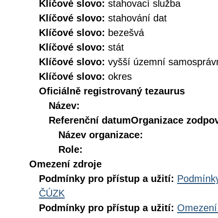
Klíčové slovo:
stahovací služba
Klíčové slovo:
stahování dat
Klíčové slovo:
bezešvá
Klíčové slovo:
stát
Klíčové slovo:
vyšší územní samospráv
Klíčové slovo:
okres
Oficiálně registrovaný tezaurus
Název:
Referenční datum
Organizace zodpov
Název organizace:
Role:
Omezení zdroje
Podmínky pro přístup a užití:
Podmínky
ČÚZK
Podmínky pro přístup a užití:
Omezení 