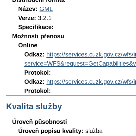
Název:
GML
Verze:
3.2.1
Specifikace:
Možnosti přenosu
Online
Odkaz:
https://services.cuzk.gov.cz/wfs/
service=WFS&request=GetCapabilities&v
Protokol:
Odkaz:
https://services.cuzk.gov.cz/wfs/
Protokol:
Kvalita služby
Úroveň působnosti
Úroveň popisu kvality:
služba