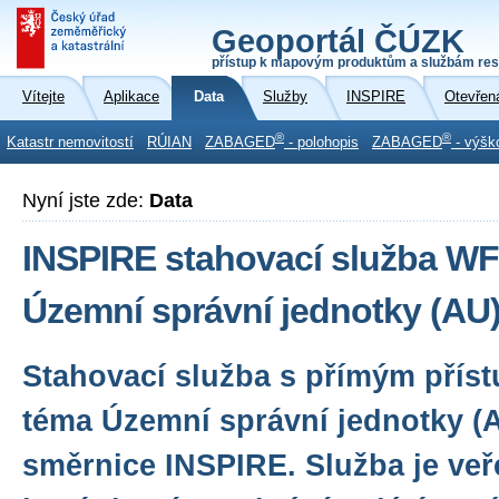
Geoportál ČÚZK
přístup k mapovým produktům a službám res
Vítejte
Aplikace
Data
Služby
INSPIRE
Otevřen
®
®
Katastr nemovitostí
RÚIAN
ZABAGED
- polohopis
ZABAGED
- výšk
Nyní jste zde:
Data
INSPIRE stahovací služba WF
Územní správní jednotky (AU
Stahovací služba s přímým přís
téma Územní správní jednotky (
směrnice INSPIRE. Služba je veř