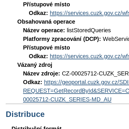
Přístupové místo
Odkaz:
https://services.cuzk.gov.cz/w
Obsahovaná operace
Název operace:
listStoredQueries
Platformy zpracování (DCP):
WebServi
Přístupové místo
Odkaz:
https://services.cuzk.gov.cz/w
Vázaný zdroj
Název zdroje:
CZ-00025712-CUZK_SE
Odkaz:
https://geoportal.cuzk.gov.cz/S
REQUEST=GetRecordById&SERVICE=CS
00025712-CUZK_SERIES-MD_AU
Distribuce
Distribuční formát