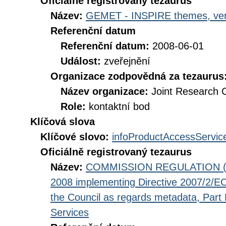
Oficiálně registrovaný tezaurus
Název:
GEMET - INSPIRE themes, ver
Referenční datum
Referenční datum:
2008-06-01
Událost:
zveřejnění
Organizace zodpovědná za tezaurus
Název organizace:
Joint Research 
Role:
kontaktní bod
Klíčová slova
Klíčové slovo:
infoProductAccessServic
Oficiálně registrovaný tezaurus
Název:
COMMISSION REGULATION (EC
2008 implementing Directive 2007/2/EC
the Council as regards metadata, Part D
Services