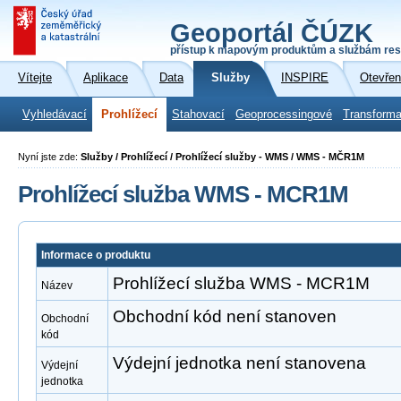
Geoportál ČÚZK
přístup k mapovým produktům a službám res
Vítejte
Aplikace
Data
Služby
INSPIRE
Otevřen
Vyhledávací
Prohlížecí
Stahovací
Geoprocessingové
Transforma
Nyní jste zde:
Služby / Prohlížecí / Prohlížecí služby - WMS / WMS - MČR1M
Prohlížecí služba WMS - MCR1M
Informace o produktu
Prohlížecí služba WMS - MCR1M
Název
Obchodní kód není stanoven
Obchodní
kód
Výdejní jednotka není stanovena
Výdejní
jednotka