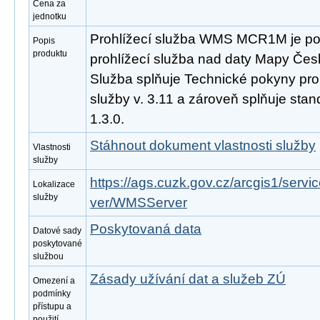
Cena za
jednotku
Prohlížecí služba WMS MCR1M je po
Popis
produktu
prohlížecí služba nad daty Mapy Česk
Služba splňuje Technické pokyny pro
služby v. 3.11 a zároveň splňuje st
1.3.0.
Stáhnout dokument vlastnosti služby
Vlastnosti
služby
https://ags.cuzk.gov.cz/arcgis1/se
Lokalizace
služby
ver/WMSServer
Poskytovaná data
Datové sady
poskytované
službou
Zásady užívání dat a služeb ZÚ
Omezení a
podmínky
přístupu a
použití