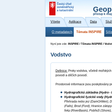
Geop
přístup k ma
Vítejte
Aplikace
Data
Slu
O metadatech
Témata INSPIRE
Síť
Nyní jste zde:
INSPIRE / Témata INSPIRE / Vods
Vodstvo
Definice:
Prvky vodstva, včetně mořských o
povodí a dílčích povodí.
Prostorové informace jsou poskytovány pr
Hydrografická základna (Hydro - 
Hydrografické fyzické vody (Hydr
Přehrada nebo jez (DamOrWeir), D
(Falls), Brod (Ford), Hranice záto
řeky (RiverBasin), Pobřeží (Shore),