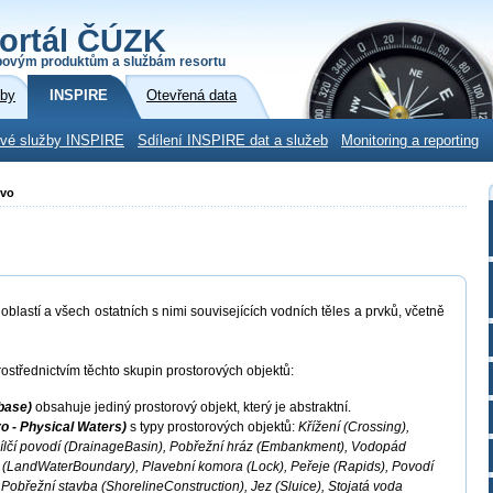
ortál ČÚZK
povým produktům a službám resortu
žby
INSPIRE
Otevřená data
ové služby INSPIRE
Sdílení INSPIRE dat a služeb
Monitoring a reporting
tvo
blastí a všech ostatních s nimi souvisejících vodních těles a prvků, včetně
ostřednictvím těchto skupin prostorových objektů:
base)
obsahuje jediný prostorový objekt, který je abstraktní.
o - Physical Waters)
s typy prostorových objektů:
Křížení (Crossing),
ílčí povodí (DrainageBasin), Pobřežní hráz (Embankment), Vodopád
py (LandWaterBoundary), Plavební komora (Lock), Peřeje (Rapids), Povodí
 Pobřežní stavba (ShorelineConstruction), Jez (Sluice), Stojatá voda