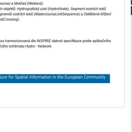
course)
a
Mokřad (Wetland)
.
ch objektů:
Hydrografický uzel (HydroNode), Segment vodních toků
egmentů vodních toků (WatercourseLinkSequence)
a
Oddělené křížení
edCrossing)
.
tvo harmonizovaná dle INSPIRE datové specifikace podle aplikačního
čního schématu Hydro - Network.