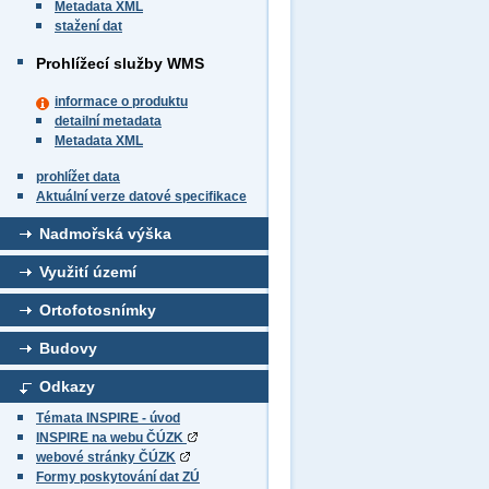
Metadata XML
stažení dat
Prohlížecí služby WMS
informace o produktu
detailní metadata
Metadata XML
prohlížet data
Aktuální verze datové specifikace
Nadmořská výška
Využití území
Ortofotosnímky
Budovy
Odkazy
Témata INSPIRE - úvod
INSPIRE na webu ČÚZK
webové stránky ČÚZK
Formy poskytování dat ZÚ