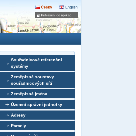
Česky
English
Přihlášení do aplikací
Souřadnicové referenční
systémy
Zeměpisné soustavy
souřadnicových sítí
Zeměpisná jména
Územní správní jednotky
Adresy
Parcely