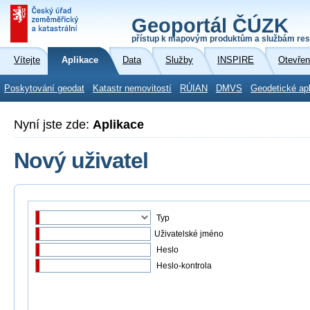
Geoportál ČÚZK
přístup k mapovým produktům a službám res
Vítejte
Aplikace
Data
Služby
INSPIRE
Otevřen
Poskytování geodat
Katastr nemovitostí
RÚIAN
DMVS
Geodetické ap
Nyní jste zde:
Aplikace
Nový uživatel
Typ
Uživatelské jméno
Heslo
Heslo-kontrola