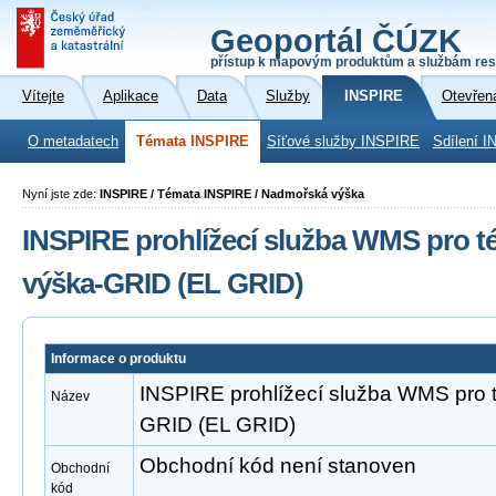
Geoportál ČÚZK
přístup k mapovým produktům a službám res
Vítejte
Aplikace
Data
Služby
INSPIRE
Otevřen
O metadatech
Témata INSPIRE
Síťové služby INSPIRE
Sdílení I
Nyní jste zde:
INSPIRE / Témata INSPIRE / Nadmořská výška
INSPIRE prohlížecí služba WMS pro 
výška-GRID (EL GRID)
Informace o produktu
INSPIRE prohlížecí služba WMS pro
Název
GRID (EL GRID)
Obchodní kód není stanoven
Obchodní
kód