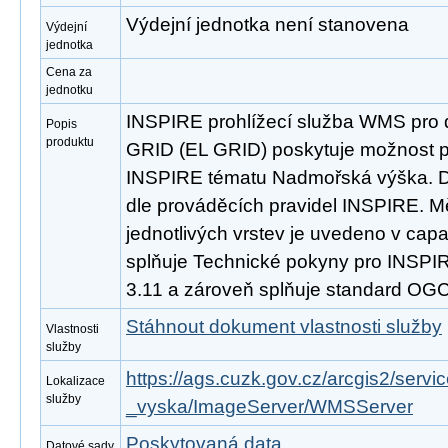
Výdejní jednotka není stanovena
Výdejní
jednotka
Cena za
jednotku
INSPIRE prohlížecí služba WMS pro 
Popis
produktu
GRID (EL GRID) poskytuje možnost pr
INSPIRE tématu Nadmořská výška. D
dle prováděcích pravidel INSPIRE. M
jednotlivých vrstev je uvedeno v capab
splňuje Technické pokyny pro INSPIRE
3.11 a zároveň splňuje standard OGC
Stáhnout dokument vlastnosti služby
Vlastnosti
služby
https://ags.cuzk.gov.cz/arcgis2/se
Lokalizace
služby
_vyska/ImageServer/WMSServer
Poskytovaná data
Datové sady