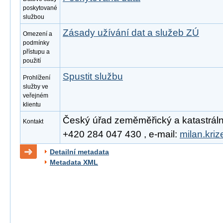
poskytované
službou
Zásady užívání dat a služeb ZÚ
Omezení a
podmínky
přístupu a
použití
Spustit službu
Prohlížení
služby ve
veřejném
klientu
Český úřad zeměměřický a katastrální, 
Kontakt
+420 284 047 430 , e-mail:
milan.kri
Detailní metadata
Metadata XML