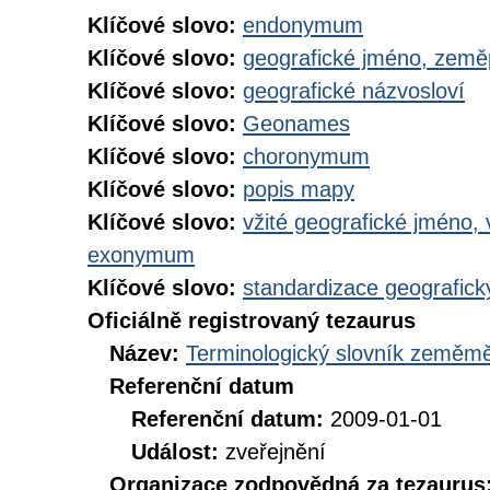
Klíčové slovo:
endonymum
Klíčové slovo:
geografické jméno, zem
Klíčové slovo:
geografické názvosloví
Klíčové slovo:
Geonames
Klíčové slovo:
choronymum
Klíčové slovo:
popis mapy
Klíčové slovo:
vžité geografické jméno,
exonymum
Klíčové slovo:
standardizace geografic
Oficiálně registrovaný tezaurus
Název:
Terminologický slovník zeměměř
Referenční datum
Referenční datum:
2009-01-01
Událost:
zveřejnění
Organizace zodpovědná za tezaurus