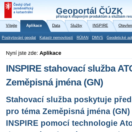
Geoportál ČÚZK
přístup k mapovým produktům a službám res
Vítejte
Aplikace
Data
Služby
INSPIRE
Otevřen
Poskytování geodat
Katastr nemovitostí
RÚIAN
DMVS
Geodetické ap
Nyní jste zde:
Aplikace
INSPIRE stahovací služba A
Zeměpisná jména (GN)
Stahovací služba poskytuje před
pro téma Zeměpisná jména (GN)
INSPIRE pomocí technologie Ato