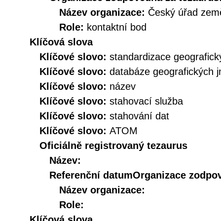
Název organizace:
Český úřad země
Role:
kontaktní bod
Klíčová slova
Klíčové slovo:
standardizace geografic
Klíčové slovo:
databáze geografických 
Klíčové slovo:
název
Klíčové slovo:
stahovací služba
Klíčové slovo:
stahování dat
Klíčové slovo:
ATOM
Oficiálně registrovaný tezaurus
Název:
Referenční datum
Organizace zodpov
Název organizace:
Role:
Klíčová slova