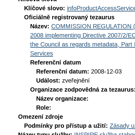
Klíčové slovo:
infoProductAccessServic
Oficiálně registrovaný tezaurus
Název:
COMMISSION REGULATION (EC
2008 implementing Directive 2007/2/EC
the Council as regards metadata, Part D
Services
Referenční datum
Referenční datum:
2008-12-03
Událost:
zveřejnění
Organizace zodpovědná za tezaurus
Název organizace:
Role:
Omezení zdroje
Podmínky pro přístup a užití:
Zásady u
Název typu služby:
INSPIRE služba stahov