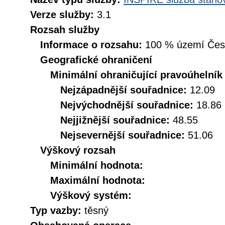
Verze služby:
3.1
Rozsah služby
Informace o rozsahu:
100 % území České
Geografické ohraničení
Minimální ohraničující pravoúhelník
Nejzápadnější souřadnice:
12.09
Nejvýchodnější souřadnice:
18.86
Nejjižnější souřadnice:
48.55
Nejsevernější souřadnice:
51.06
Výškový rozsah
Minimální hodnota:
Maximální hodnota:
Výškový systém:
Typ vazby:
těsný