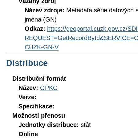
Vázaný zdroj
Název zdroje:
Metadata série datových
jména (GN)
Odkaz:
https://geoportal.cuzk.gov.cz/S
REQUEST=GetRecordById&SERVICE=CS
CUZK-GN-V
Distribuce
Distribuční formát
Název:
GPKG
Verze:
Specifikace:
Možnosti přenosu
Jednotky distribuce:
stát
Online