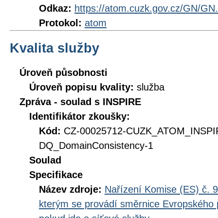
Odkaz:
https://atom.cuzk.gov.cz/GN/GN
Protokol:
atom
Kvalita služby
Úroveň působnosti
Úroveň popisu kvality:
služba
Zpráva - soulad s INSPIRE
Identifikátor zkoušky:
Kód:
CZ-00025712-CUZK_ATOM_INSP
DQ_DomainConsistency-1
Soulad
Specifikace
Název zdroje:
Nařízení Komise (ES) č. 9
kterým se provádí směrnice Evropského 