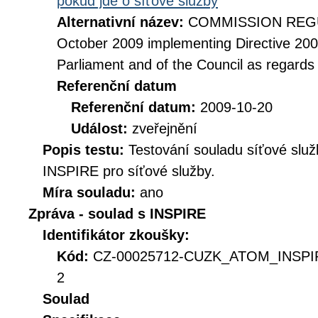
pokud jde o síťové služby
Alternativní název:
COMMISSION REGUL
October 2009 implementing Directive 20
Parliament and of the Council as regards
Referenční datum
Referenční datum:
2009-10-20
Událost:
zveřejnění
Popis testu:
Testování souladu síťové služ
INSPIRE pro síťové služby.
Míra souladu:
ano
Zpráva - soulad s INSPIRE
Identifikátor zkoušky:
Kód:
CZ-00025712-CUZK_ATOM_INSPIR
2
Soulad