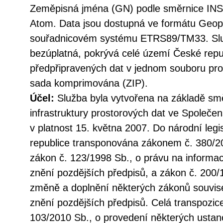
Zeměpisná jména (GN) podle směrnice INS
Atom. Data jsou dostupná ve formátu Geo
souřadnicovém systému ETRS89/TM33. Služ
bezúplatná, pokrývá celé území České repu
předpřipravených dat v jednom souboru pro 
sada komprimována (ZIP).
Účel:
Služba byla vytvořena na základě sm
infrastruktury prostorových dat ve Společen
v platnost 15. května 2007. Do národní legi
republice transponována zákonem č. 380/20
zákon č. 123/1998 Sb., o právu na informac
znění pozdějších předpisů, a zákon č. 200/
změně a doplnění některých zákonů souvise
znění pozdějších předpisů. Celá transpozic
103/2010 Sb., o provedení některých ustan