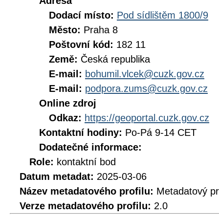
Adresa
Dodací místo:
Pod sídlištěm 1800/9
Město:
Praha 8
Poštovní kód:
182 11
Země:
Česká republika
E-mail:
bohumil.vlcek@cuzk.gov.cz
E-mail:
podpora.zums@cuzk.gov.cz
Online zdroj
Odkaz:
https://geoportal.cuzk.gov.cz
Kontaktní hodiny:
Po-Pá 9-14 CET
Dodatečné informace:
Role:
kontaktní bod
Datum metadat:
2025-03-06
Název metadatového profilu:
Metadatový pr
Verze metadatového profilu:
2.0