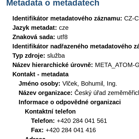
Metadata o metadatech
Identifikátor metadatového záznamu:
CZ-
Jazyk metadat:
cze
Znaková sada:
utf8
Identifikátor nadřazeného metadatového 
Typ zdroje:
služba
Název hierarchické úrovně:
META_ATOM-G
Kontakt - metadata
Jméno osoby:
Vlček, Bohumil, Ing.
Název organizace:
Český úřad zeměměřick
Informace o odpovědné organizaci
Kontaktní telefon
Telefon:
+420 284 041 561
Fax:
+420 284 041 416