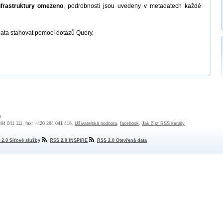
nfrastruktury omezeno
, podrobnosti jsou uvedeny v metadatech každé
ata stahovat pomocí dotazů Query.
a
 284 041 111, fax: +420 284 041 416,
Uživatelská podpora
,
facebook
,
Jak číst RSS kanály
 2.0 Síťové služby
RSS 2.0 INSPIRE
RSS 2.0 Otevřená data