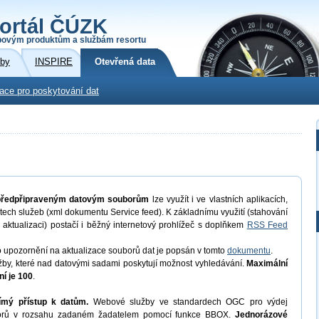
ortál ČÚZK
povým produktům a službám resortu
žby
INSPIRE
Otevřená data
kace pro poskytování dat
 předpřipraveným datovým souborům
lze využít i ve vlastních aplikacích,
ech služeb (xml dokumentu Service feed). K základnímu využití (stahování
 aktualizaci) postačí i běžný internetový prohlížeč s doplňkem
RSS Feed
o upozornění na aktualizace souborů dat je popsán v tomto
dokumentu
.
by, které nad datovými sadami poskytují možnost vyhledávání.
Maximální
í je 100
.
ímý přístup k datům.
Webové služby ve standardech OGC pro výdej
uborů v rozsahu zadaném žadatelem pomocí funkce BBOX.
Jednorázové