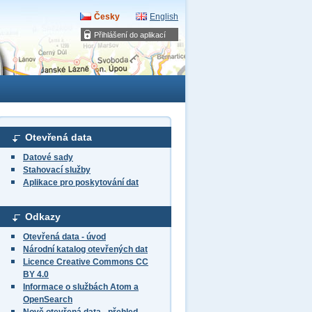
Česky
English
Přihlášení do aplikací
Otevřená data
Datové sady
Stahovací služby
Aplikace pro poskytování dat
Odkazy
Otevřená data - úvod
Národní katalog otevřených dat
Licence Creative Commons CC
BY 4.0
Informace o službách Atom a
OpenSearch