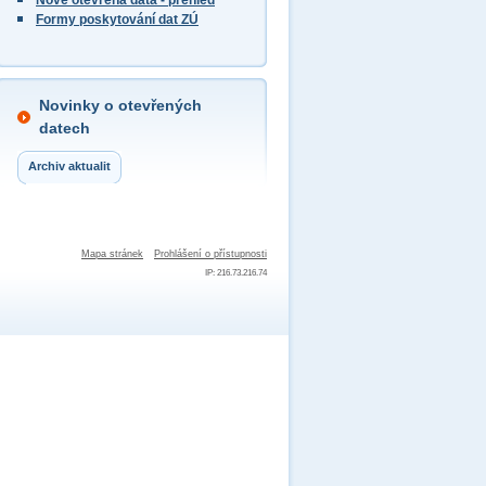
Nově otevřená data - přehled
Formy poskytování dat ZÚ
Novinky o otevřených
datech
Archiv aktualit
Mapa stránek
Prohlášení o přístupnosti
IP: 216.73.216.74