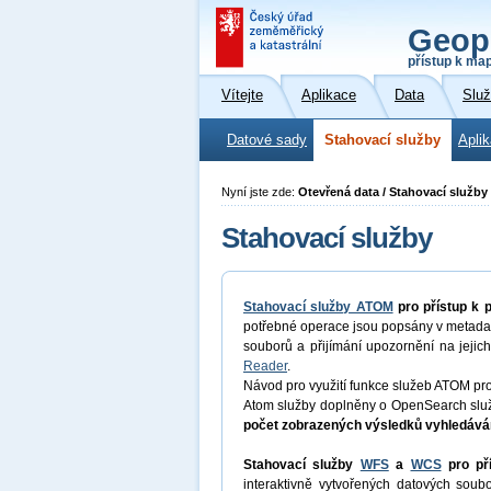
Geop
přístup k ma
Vítejte
Aplikace
Data
Slu
Datové sady
Stahovací služby
Apli
Nyní jste zde:
Otevřená data / Stahovací služby
Stahovací služby
Stahovací služby ATOM
pro přístup k
potřebné operace jsou popsány v metadat
souborů a přijímání upozornění na jejich
Reader
.
Návod pro využití funkce služeb ATOM pr
Atom služby doplněny o OpenSearch služ
počet zobrazených výsledků vyhledáván
Stahovací služby
WFS
a
WCS
pro př
interaktivně vytvořených datových so