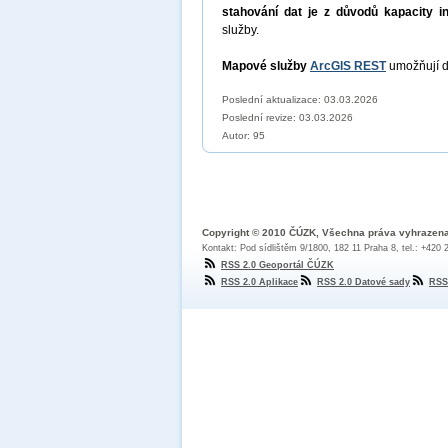
stahování dat je z důvodů kapacity i
služby.
Mapové služby
ArcGIS REST
umožňují d
Poslední aktualizace: 03.03.2026
Poslední revize:
03.03.2026
Autor: 95
Copyright © 2010 ČÚZK, Všechna práva vyhrazen
Kontakt: Pod sídlištěm 9/1800, 182 11 Praha 8, tel.: +420
RSS 2.0 Geoportál ČÚZK
RSS 2.0 Aplikace
RSS 2.0 Datové sady
RSS