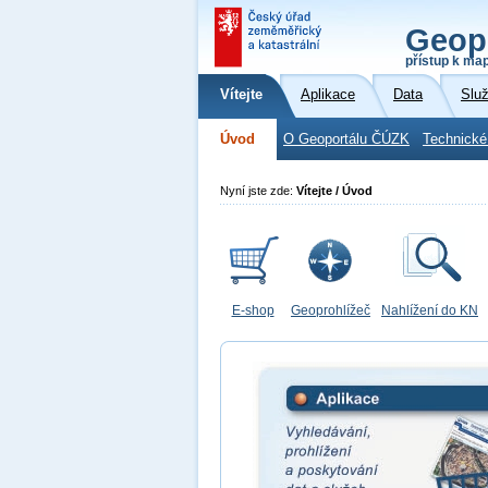
Geop
přístup k ma
Vítejte
Aplikace
Data
Slu
Úvod
O Geoportálu ČÚZK
Technické
Nyní jste zde:
Vítejte / Úvod
E-shop
Geoprohlížeč
Nahlížení do KN