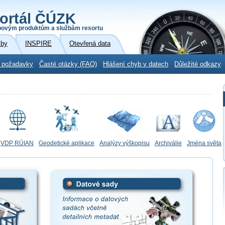
ortál ČÚZK
povým produktům a službám resortu
žby
INSPIRE
Otevřená data
 požadavky
Časté otázky (FAQ)
Hlášení chyb v datech
Důležité odkazy
VDP RÚIAN
Geodetické aplikace
Analýzy výškopisu
Archiválie
Jména světa