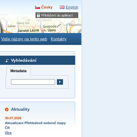
Česky
English
Přihlášení do aplikací
Vaše názory na tento web
Kontakty
Vyhledávání
Metadata
Aktuality
30.07.2026
Aktualizace Přehledové webové mapy
ČR
Více