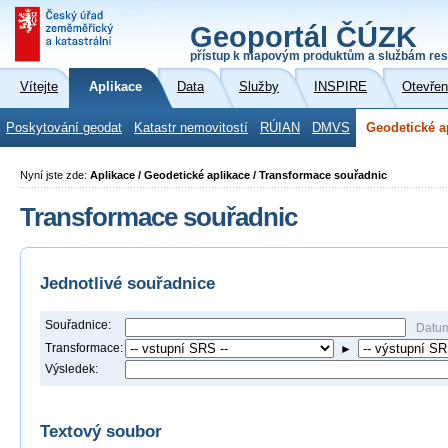
Geoportál ČÚZK
přístup k mapovým produktům a službám res
Vítejte
Aplikace
Data
Služby
INSPIRE
Otevřen
Poskytování geodat
Katastr nemovitostí
RÚIAN
DMVS
Geodetické a
Nyní jste zde:
Aplikace / Geodetické aplikace / Transformace souřadnic
Transformace souřadnic
Jednotlivé souřadnice
Souřadnice:
Datu
Transformace:
►
Výsledek:
Textový soubor