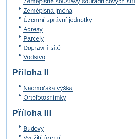
Zeměpisné soustavy souřadnicových sítí
Zeměpisná jména
Územní správní jednotky
Adresy
Parcely
Dopravní sítě
Vodstvo
Příloha II
Nadmořská výška
Ortofotosnímky
Příloha III
Budovy
Využití území