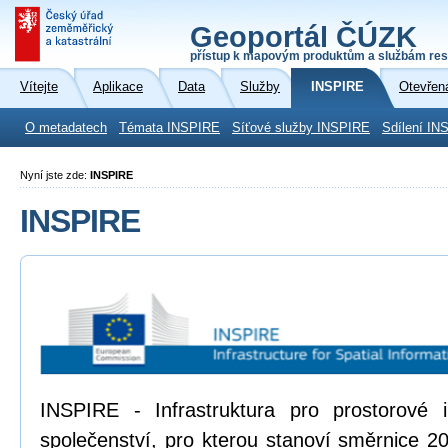
Geoportál ČÚZK
přístup k mapovým produktům a službám res
Vítejte
Aplikace
Data
Služby
INSPIRE
Otevřen
O metadatech
Témata INSPIRE
Síťové služby INSPIRE
Sdílení IN
Nyní jste zde:
INSPIRE
INSPIRE
INSPIRE - Infrastruktura pro prostorové
společenství, pro kterou stanoví směrnice 2