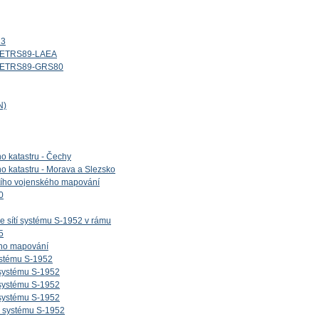
13
d_ETRS89-LAEA
id_ETRS89-GRS80
N)
ho katastru - Čechy
ho katastru - Morava a Slezsko
etího vojenského mapování
0
e sítí systému S-1952 v rámu
5
ého mapování
ystému S-1952
 systému S-1952
 systému S-1952
 systému S-1952
v systému S-1952