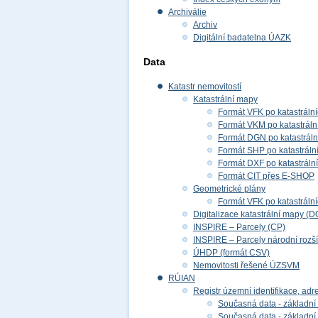
Archiválie
Archiv
Digitální badatelna ÚAZK
Data
Katastr nemovitostí
Katastrální mapy
Formát VFK po katastráln
Formát VKM po katastráln
Formát DGN po katastrál
Formát SHP po katastráln
Formát DXF po katastráln
Formát CIT přes E-SHOP
Geometrické plány
Formát VFK po katastráln
Digitalizace katastrální mapy (D
INSPIRE – Parcely (CP)
INSPIRE – Parcely národní rozš
ÚHDP (formát CSV)
Nemovitosti řešené ÚZSVM
RÚIAN
Registr územní identifikace, adr
Současná data - základní 
Současná data - základní 