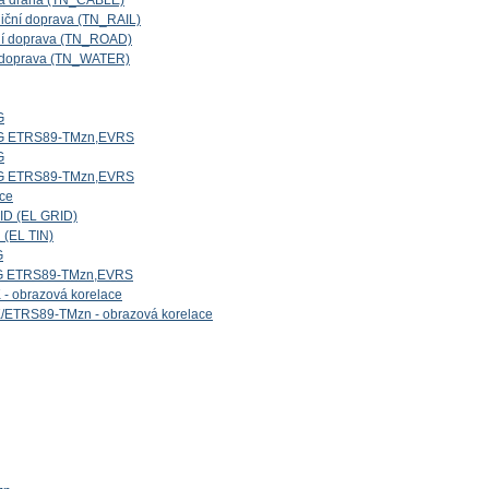
ová dráha (TN_CABLE)
niční doprava (TN_RAIL)
iční doprava (TN_ROAD)
ní doprava (TN_WATER)
G
5G ETRS89-TMzn,EVRS
G
4G ETRS89-TMzn,EVRS
ice
ID (EL GRID)
 (EL TIN)
G
1G ETRS89-TMzn,EVRS
- obrazová korelace
/ETRS89-TMzn - obrazová korelace