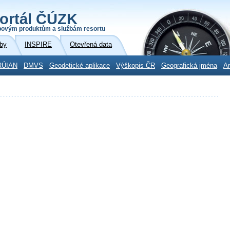
ortál ČÚZK
povým produktům a službám resortu
by
INSPIRE
Otevřená data
RÚIAN
DMVS
Geodetické aplikace
Výškopis ČR
Geografická jména
Ar