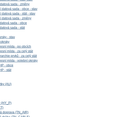
 datová sada - změny
 datová sada - obce - stav
datová sada - stát - stav
í datová sada - změny
 datová sada - obce
 datová sada - stát
rsky - stav
 okrsky
esní místa - po obcích
sní místa - za celý stát
archie prvků - za celý stát
esní místa - volební okrsky
HP - obce
P - stát
tky (AU)
y (HY_P)
ET)
cká doprava (TN_AIR)