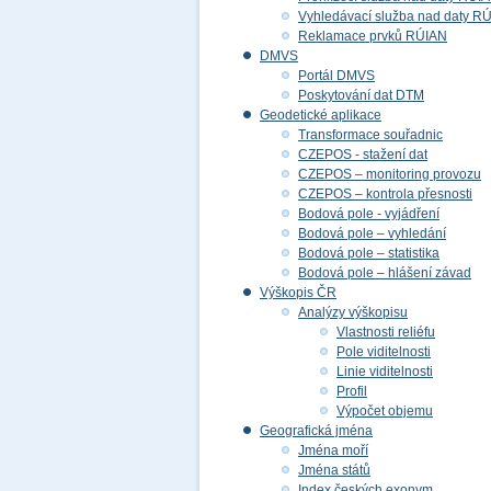
Vyhledávací služba nad daty R
Reklamace prvků RÚIAN
DMVS
Portál DMVS
Poskytování dat DTM
Geodetické aplikace
Transformace souřadnic
CZEPOS - stažení dat
CZEPOS – monitoring provozu
CZEPOS – kontrola přesnosti
Bodová pole - vyjádření
Bodová pole – vyhledání
Bodová pole – statistika
Bodová pole – hlášení závad
Výškopis ČR
Analýzy výškopisu
Vlastnosti reliéfu
Pole viditelnosti
Linie viditelnosti
Profil
Výpočet objemu
Geografická jména
Jména moří
Jména států
Index českých exonym