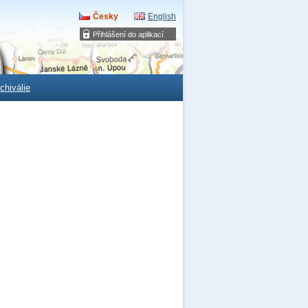
Česky
English
Přihlášení do aplikací
chiválie