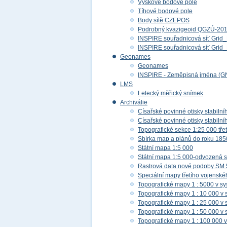
Výškové bodové pole
Tíhové bodové pole
Body sítě CZEPOS
Podrobný kvazigeoid QGZÚ-20
INSPIRE souřadnicová síť Gri
INSPIRE souřadnicová síť Gr
Geonames
Geonames
INSPIRE - Zeměpisná jména (G
LMS
Letecký měřický snímek
Archiválie
Císařské povinné otisky stabilní
Císařské povinné otisky stabilní
Topografické sekce 1:25 000 tř
Sbírka map a plánů do roku 185
Státní mapa 1:5 000
Státní mapa 1:5 000-odvozená s
Rastrová data nové podoby SM 
Speciální mapy třetího vojensk
Topografické mapy 1 : 5000 v s
Topografické mapy 1 : 10 000 v
Topografické mapy 1 : 25 000 v
Topografické mapy 1 : 50 000 v
Topografické mapy 1 : 100 000 