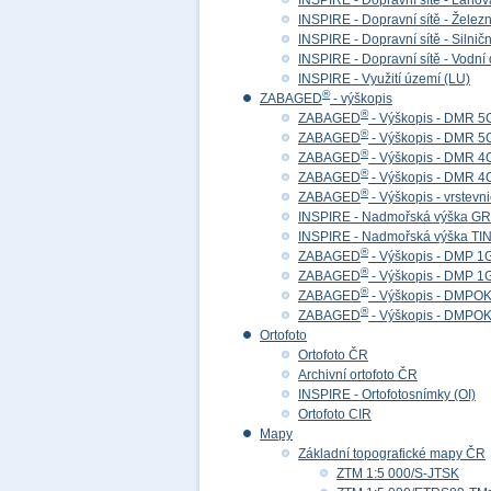
INSPIRE - Dopravní sítě - Lan
INSPIRE - Dopravní sítě - Želez
INSPIRE - Dopravní sítě - Siln
INSPIRE - Dopravní sítě - Vod
INSPIRE - Využití území (LU)
®
ZABAGED
- výškopis
®
ZABAGED
- Výškopis - DMR 5
®
ZABAGED
- Výškopis - DMR 
®
ZABAGED
- Výškopis - DMR 4
®
ZABAGED
- Výškopis - DMR 
®
ZABAGED
- Výškopis - vrstevn
INSPIRE - Nadmořská výška GR
INSPIRE - Nadmořská výška TIN
®
ZABAGED
- Výškopis - DMP 1
®
ZABAGED
- Výškopis - DMP 
®
ZABAGED
- Výškopis - DMPOK 
®
ZABAGED
- Výškopis - DMPOK
Ortofoto
Ortofoto ČR
Archivní ortofoto ČR
INSPIRE - Ortofotosnímky (OI)
Ortofoto CIR
Mapy
Základní topografické mapy ČR
ZTM 1:5 000/S-JTSK