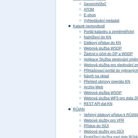
Geoprohlížeč
ATOM
E-shop
Vyhledávání metadat
Katastr nemovitostí
Portál katastru a zeměměřictví
Nahlížení do KN
Dálkový přístup do KN
Webová služba WSDP
Žádost o účet do DP a WSDP
Aplikace Služba sledování změ
Webová služba pro sledování z
Přihlašovací portál do vybraných
Návrh na vklad
Přehled obnovy operátu KN
Archiv-Web
Webová služba WSGP
Webová služba WFS pro data 
REST API dat KN
RÚIAN
Veřejný dálkový přístup k RÚIAN
Webové služby pro VFR
Přístup do ISÚI
Webové služby pro ISÚI
Prohlížecí služba nad daty RÚI