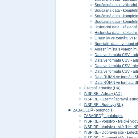
Současná data - základní
Současná data - kompletní
Současná data - kompletní 
Současná data - kompletn
Historická data - základní
Historická data - základní
Číselníky ve formátu VFR
Speciální data - volební ok
Adresní místa s volebními
Data ve formátu CSV - adr
Data ve formátu CSV - adre
Data ve formátu CSV - hier
Data ve formátu CSV - adr
Data RÚIAN ve formátu S
Data RÚIAN ve formátu SH
Územní jednotky (UX)
INSPIRE - Adresy (AD)
INSPIRE - Územní správní jedno
INSPIRE - Budovy (BU)
®
ZABAGED
- polohopis
®
ZABAGED
- polohopis
INSPIRE - Vodstvo - fyzické vod
INSPIRE - Vodstvo - sítě (HY_N
INSPIRE - Dopravní sítě - Lete