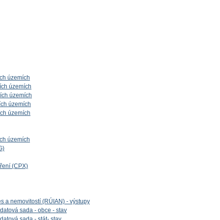
ích územích
ích územích
ních územích
ích územích
ích územích
ích územích
G)
íření (CPX)
es a nemovitostí (RÚIAN) - výstupy
datová sada - obce - stav
datová sada - stát- stav