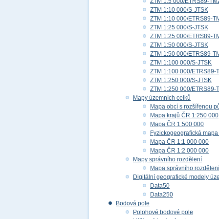
ZTM 1:5 000/ETRS89-TM
ZTM 1:10 000/S-JTSK
ZTM 1:10 000/ETRS89-T
ZTM 1:25 000/S-JTSK
ZTM 1:25 000/ETRS89-T
ZTM 1:50 000/S-JTSK
ZTM 1:50 000/ETRS89-T
ZTM 1:100 000/S-JTSK
ZTM 1:100 000/ETRS89-
ZTM 1:250 000/S-JTSK
ZTM 1:250 000/ETRS89-
Mapy územních celků
Mapa obcí s rozšířenou p
Mapa krajů ČR 1:250 000
Mapa ČR 1:500 000
Fyzickogeografická mapa
Mapa ČR 1:1 000 000
Mapa ČR 1:2 000 000
Mapy správního rozdělení
Mapa správního rozdělen
Digitální geografické modely ú
Data50
Data250
Bodová pole
Polohové bodové pole