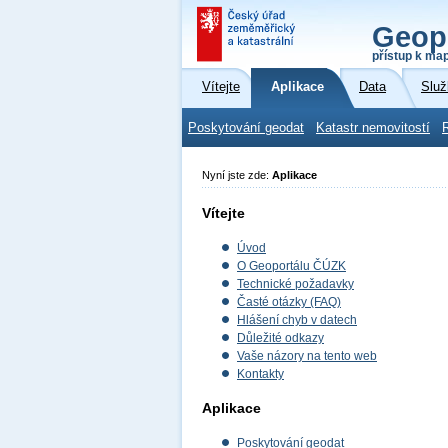
Geop
přístup k ma
Vítejte
Aplikace
Data
Služ
Poskytování geodat
Katastr nemovitostí
Nyní jste zde:
Aplikace
Vítejte
Úvod
O Geoportálu ČÚZK
Technické požadavky
Časté otázky (FAQ)
Hlášení chyb v datech
Důležité odkazy
Vaše názory na tento web
Kontakty
Aplikace
Poskytování geodat