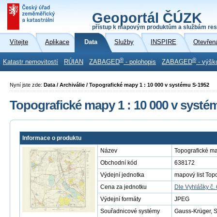
Geoportál ČÚZK
přístup k mapovým produktům a službám res
Vítejte
Aplikace
Data
Služby
INSPIRE
Otevřen
®
®
Katastr nemovitostí
RÚIAN
ZABAGED
- polohopis
ZABAGED
- výšk
Nyní jste zde:
Data / Archiválie / Topografické mapy 1 : 10 000 v systému S-1952
Topografické mapy 1 : 10 000 v systé
Informace o produktu
Název
Topografické ma
Obchodní kód
638172
Výdejní jednotka
mapový list Top
Cena za jednotku
Dle Vyhlášky č.
Výdejní formáty
JPEG
Souřadnicové systémy
Gauss-Krüger, 