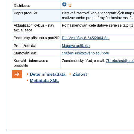
Distribuce
Popis produktu
Barevné rastrové kopie topografických map 
realizovaného pro potřeby československé 
Aktualizační cyklus - stav
Po naskenování celé datové série se tato již 
aktualizace
Podmínky přístupu a použití
Dle Vyhlášky č. 645/2004 Sb.
Prohlížení dat
Mapová aplikace
Stahování dat
Stažení ukázkového souboru
Kontakt - informace o
Zeměměřický úřad, e-mail:
ZU-obchod@cuzk
produktu
Detailní metadata
Žádost
Metadata XML