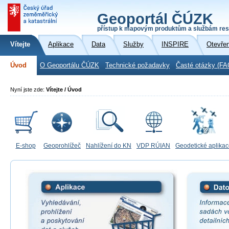
Geoportál ČÚZK
přístup k mapovým produktům a službám res
Vítejte
Aplikace
Data
Služby
INSPIRE
Otevře
Úvod
O Geoportálu ČÚZK
Technické požadavky
Časté otázky (FA
Nyní jste zde:
Vítejte / Úvod
E-shop
Geoprohlížeč
Nahlížení do KN
VDP RÚIAN
Geodetické aplika