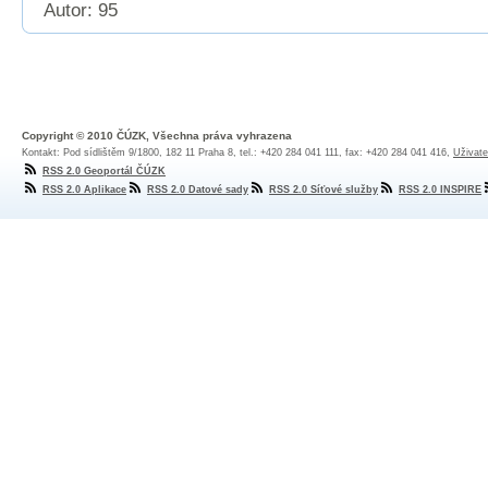
Autor: 95
Copyright © 2010 ČÚZK, Všechna práva vyhrazena
Kontakt: Pod sídlištěm 9/1800, 182 11 Praha 8, tel.: +420 284 041 111, fax: +420 284 041 416,
Uživate
RSS 2.0 Geoportál ČÚZK
RSS 2.0 Aplikace
RSS 2.0 Datové sady
RSS 2.0 Síťové služby
RSS 2.0 INSPIRE