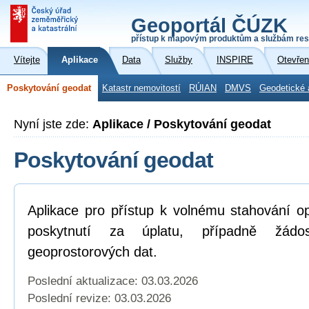
Geoportál ČÚZK
přístup k mapovým produktům a službám res
Vítejte
Aplikace
Data
Služby
INSPIRE
Otevřen
Poskytování geodat
Katastr nemovitostí
RÚIAN
DMVS
Geodetické 
Nyní jste zde:
Aplikace / Poskytování geodat
Poskytování geodat
Aplikace pro přístup k volnému stahování o
poskytnutí za úplatu, případně žád
geoprostorových dat.
Poslední aktualizace: 03.03.2026
Poslední revize:
03.03.2026