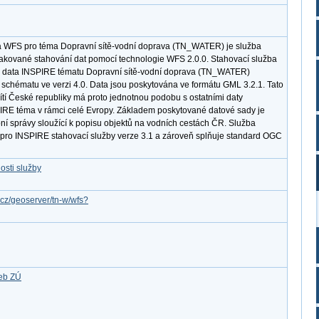
a WFS pro téma Dopravní sítě-vodní doprava (TN_WATER) je služba
akované stahování dat pomocí technologie WFS 2.0.0. Stahovací služba
 data INSPIRE tématu Dopravní sítě-vodní doprava (TN_WATER)
 schématu ve verzi 4.0. Data jsou poskytována ve formátu GML 3.2.1. Tato
tí České republiky má proto jednotnou podobu s ostatními daty
PIRE téma v rámci celé Evropy. Základem poskytované datové sady je
ní správy sloužící k popisu objektů na vodních cestách ČR. Služba
 pro INSPIRE stahovací služby verze 3.1 a zároveň splňuje standard OGC
osti služby
v.cz/geoserver/tn-w/wfs?
žeb ZÚ