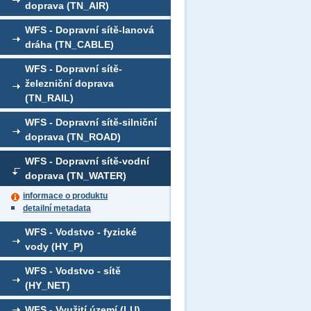
doprava (TN_AIR)
WFS - Dopravní sítě-lanová
dráha (TN_CABLE)
WFS - Dopravní sítě-
železniční doprava
(TN_RAIL)
WFS - Dopravní sítě-silniční
doprava (TN_ROAD)
WFS - Dopravní sítě-vodní
doprava (TN_WATER)
informace o produktu
detailní metadata
WFS - Vodstvo - fyzické
vody (HY_P)
WFS - Vodstvo - sítě
(HY_NET)
WFS - Využití území (LU)