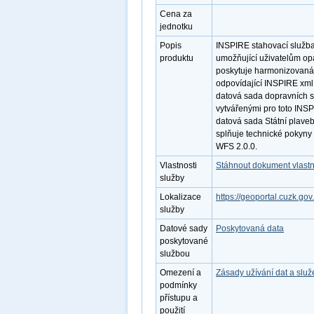
Cena za
jednotku
Popis
INSPIRE stahovací služb
produktu
umožňující uživatelům op
poskytuje harmonizovaná
odpovídající INSPIRE xml
datová sada dopravních sí
vytvářenými pro toto INS
datová sada Státní plaveb
splňuje technické pokyny
WFS 2.0.0.
Vlastnosti
Stáhnout dokument vlastn
služby
Lokalizace
https://geoportal.cuzk.go
služby
Datové sady
Poskytovaná data
poskytované
službou
Omezení a
Zásady užívání dat a slu
podmínky
přístupu a
použití