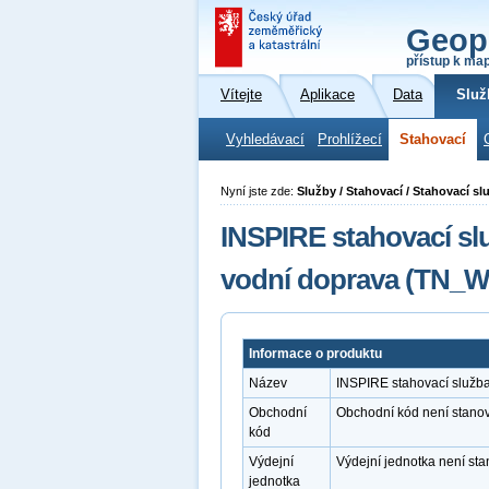
Geop
přístup k ma
Vítejte
Aplikace
Data
Služ
Vyhledávací
Prohlížecí
Stahovací
Nyní jste zde:
Služby / Stahovací / Stahovací 
INSPIRE stahovací sl
vodní doprava (TN_
Informace o produktu
Název
INSPIRE stahovací služb
Obchodní
Obchodní kód není stano
kód
Výdejní
Výdejní jednotka není st
jednotka