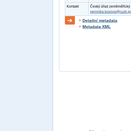
Kontakt
Český úřad zeměměřický a 
veronika.kusova@cuzk.go
Detailní metadata
Metadata XML