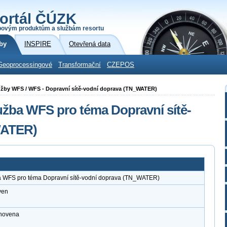
ortál ČÚZK
povým produktům a službám resortu
by
INSPIRE
Otevřená data
Geoprocessingové
Transformační
CZEPOS
služby WFS / WFS - Dopravní sítě-vodní doprava (TN_WATER)
užba WFS pro téma Dopravní sítě-
WATER)
a WFS pro téma Dopravní sítě-vodní doprava (TN_WATER)
ven
anovena