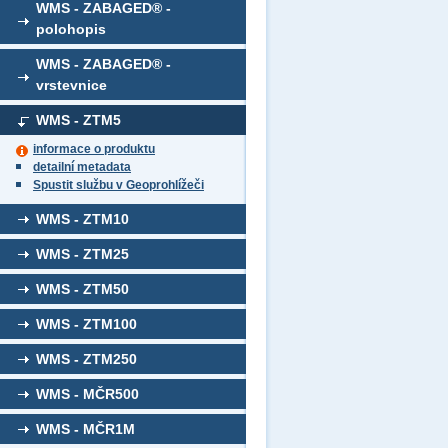
WMS - ZABAGED® -
polohopis
WMS - ZABAGED® -
vrstevnice
WMS - ZTM5
informace o produktu
detailní metadata
Spustit službu v Geoprohlížeči
WMS - ZTM10
WMS - ZTM25
WMS - ZTM50
WMS - ZTM100
WMS - ZTM250
WMS - MČR500
WMS - MČR1M