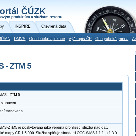
ortál ČÚZK
povým produktům a službám resortu
by
INSPIRE
Otevřená data
RÚIAN
DMVS
Geodetické aplikace
Výškopis ČR
Geografická jména
Ar
S - ZTM 5
 WMS - ZTM 5
 stanoven
není stanovena
WMS-ZTM5 je poskytována jako veřejná prohlížecí služba nad daty
cké mapy ČR 1:5 000. Služba splňuje standard OGC WMS 1.1.1. a 1.3.0.