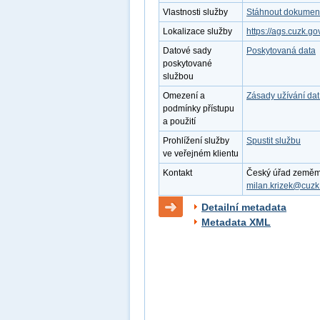
Vlastnosti služby
Stáhnout dokument 
Lokalizace služby
https://ags.cuzk.
Datové sady
Poskytovaná data
poskytované
službou
Omezení a
Zásady užívání dat
podmínky přístupu
a použití
Prohlížení služby
Spustit službu
ve veřejném klientu
Kontakt
Český úřad zeměměři
milan.krizek@cuzk
Detailní metadata
Metadata XML