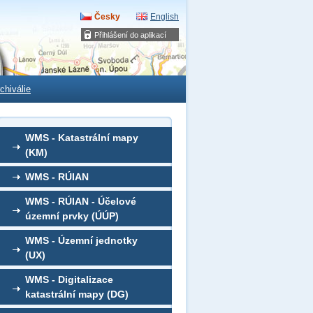
Česky
English
Přihlášení do aplikací
chiválie
WMS - Katastrální mapy
(KM)
WMS - RÚIAN
WMS - RÚIAN - Účelové
územní prvky (ÚÚP)
WMS - Územní jednotky
(UX)
WMS - Digitalizace
katastrální mapy (DG)