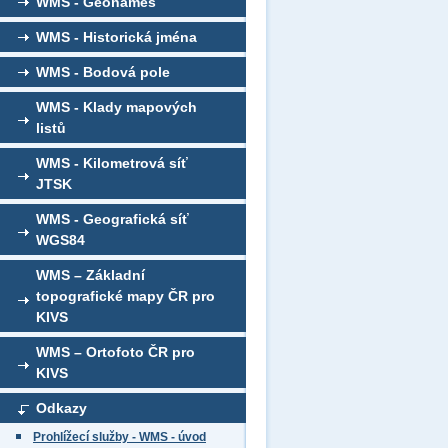
WMS - Geonames
WMS - Historická jména
WMS - Bodová pole
WMS - Klady mapových
listů
WMS - Kilometrová síť
JTSK
WMS - Geografická síť
WGS84
WMS – Základní
topografické mapy ČR pro
KIVS
WMS – Ortofoto ČR pro
KIVS
Odkazy
Prohlížecí služby - WMS - úvod