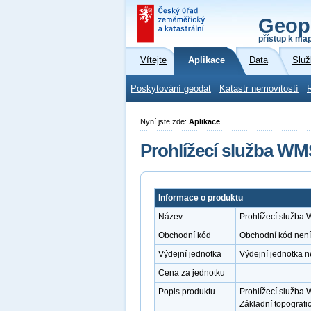
Geop
přístup k ma
Vítejte
Aplikace
Data
Služ
Poskytování geodat
Katastr nemovitostí
Nyní jste zde:
Aplikace
Prohlížecí služba WM
Informace o produktu
Název
Prohlížecí služba
Obchodní kód
Obchodní kód není
Výdejní jednotka
Výdejní jednotka 
Cena za jednotku
Popis produktu
Prohlížecí služba 
Základní topografi