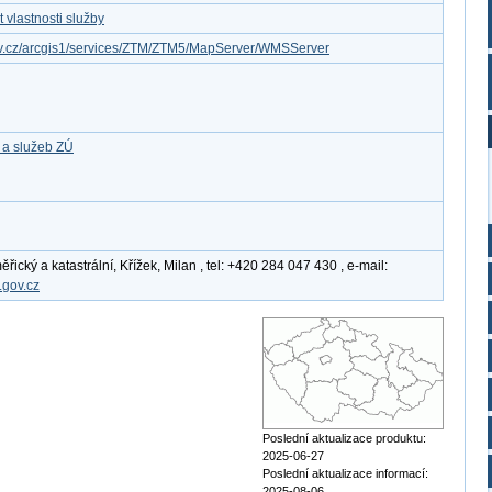
vlastnosti služby
gov.cz/arcgis1/services/ZTM/ZTM5/MapServer/WMSServer
 a služeb ZÚ
cký a katastrální, Křížek, Milan , tel: +420 284 047 430 , e-mail:
.gov.cz
Poslední aktualizace produktu:
2025-06-27
Poslední aktualizace informací:
2025-08-06