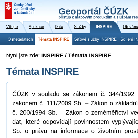
Geoportál ČÚZK
přístup k mapovým produktům a službám res
Vítejte
Aplikace
Data
Služby
INSPIRE
Otevřen
O metadatech
Témata INSPIRE
Síťové služby INSPIRE
Sdílení I
Nyní jste zde:
INSPIRE / Témata INSPIRE
Témata INSPIRE
ČÚZK v souladu se zákonem č. 344/1992 Sb
zákonem č. 111/2009 Sb. – Zákon o základní
č. 200/1994 Sb. – Zákon o zeměměřictví ve
dat, které odpovídají povinnostem vyplývaj
Sb. o právu na informace o životním pros