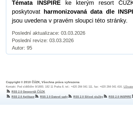
Témata INSPIRE
ke kterým resort ČÚZK
poskytovat
harmonizovaná data dle INSPI
jsou uvedena v pravém sloupci této stránky.
Poslední aktualizace: 03.03.2026
Poslední revize:
03.03.2026
Autor: 95
Copyright © 2010 ČÚZK, Všechna práva vyhrazena
Kontakt: Pod sídlištěm 9/1800, 182 11 Praha 8, tel.: +420 284 041 111, fax: +420 284 041 416,
Uživate
RSS 2.0 Geoportál ČÚZK
RSS 2.0 Aplikace
RSS 2.0 Datové sady
RSS 2.0 Síťové služby
RSS 2.0 INSPIRE