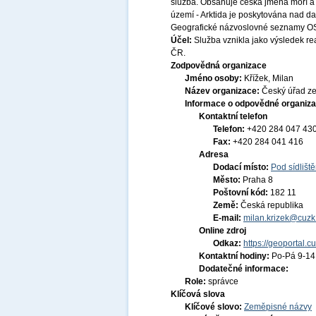
služba. Obsahuje česká jména moří a 
území - Arktida je poskytována nad 
Geografické názvoslovné seznamy OSN
Účel:
Služba vznikla jako výsledek r
ČR.
Zodpovědná organizace
Jméno osoby:
Křížek, Milan
Název organizace:
Český úřad ze
Informace o odpovědné organiza
Kontaktní telefon
Telefon:
+420 284 047 43
Fax:
+420 284 041 416
Adresa
Dodací místo:
Pod sídlišt
Město:
Praha 8
Poštovní kód:
182 11
Země:
Česká republika
E-mail:
milan.krizek@cuzk
Online zdroj
Odkaz:
https://geoportal.c
Kontaktní hodiny:
Po-Pá 9-1
Dodatečné informace:
Role:
správce
Klíčová slova
Klíčové slovo:
Zeměpisné názvy