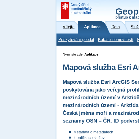
Geop
přístup k ma
Vítejte
Aplikace
Data
Služ
Poskytování geodat
Katastr nemovitostí
Nyní jste zde:
Aplikace
Mapová služba Esri A
Mapová služba Esri ArcGIS Serv
poskytována jako veřejná proh
mezinárodních území v Arktidě
mezinárodních území - Arktid
Česká jména moří a mezinárod
seznamy OSN – ČR. ID podvrstv
Metadata o metadatech
Identifikace služby