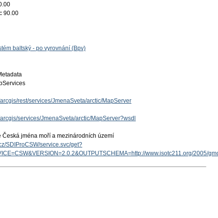
0.00
e:
90.00
tém baltský - po vyrovnání (Bpv)
Metadata
Services
z/arcgis/rest/services/JmenaSveta/arctic/MapServer
z/arcgis/services/JmenaSveta/arctic/MapServer?wsdl
e Česká jména moří a mezinárodních území
v.cz/SDIProCSW/service.svc/get?
ICE=CSW&VERSION=2.0.2&OUTPUTSCHEMA=http://www.isotc211.org/2005/g