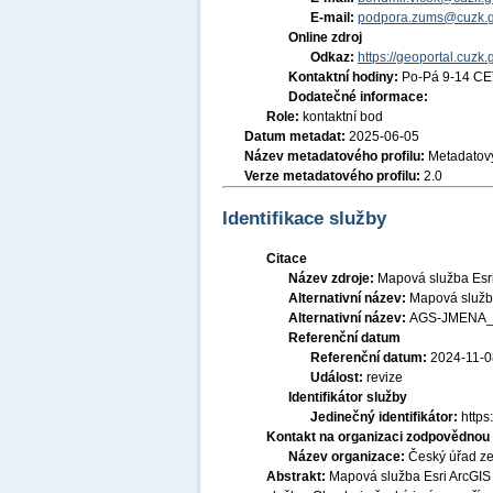
E-mail:
podpora.zums@cuzk.g
Online zdroj
Odkaz:
https://geoportal.cuzk.
Kontaktní hodiny:
Po-Pá 9-14 CE
Dodatečné informace:
Role:
kontaktní bod
Datum metadat:
2025-06-05
Název metadatového profilu:
Metadatový
Verze metadatového profilu:
2.0
Identifikace služby
Citace
Název zdroje:
Mapová služba Esri
Alternativní název:
Mapová služba
Alternativní název:
AGS-JMENA_
Referenční datum
Referenční datum:
2024-11-0
Událost:
revize
Identifikátor služby
Jedinečný identifikátor:
http
Kontakt na organizaci zodpovědnou 
Název organizace:
Český úřad ze
Abstrakt:
Mapová služba Esri ArcGIS 