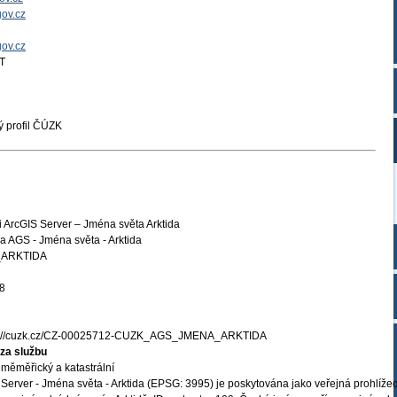
ov.cz
gov.cz
T
 profil ČÚZK
 ArcGIS Server – Jména světa Arktida
 AGS - Jména světa - Arktida
ARKTIDA
8
s://cuzk.cz/CZ-00025712-CUZK_AGS_JMENA_ARKTIDA
za službu
měměřický a katastrální
Server - Jména světa - Arktida (EPSG: 3995) je poskytována jako veřejná prohlížec