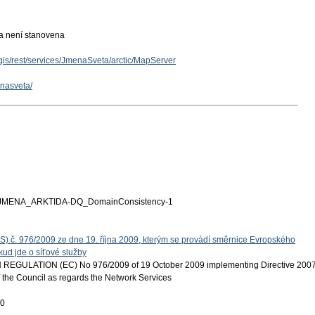
ka není stanovena
cgis/rest/services/JmenaSveta/arctic/MapServer
enasveta/
MENA_ARKTIDA-DQ_DomainConsistency-1
S) č. 976/2009 ze dne 19. října 2009, kterým se provádí směrnice Evropského
ud jde o síťové služby
EGULATION (EC) No 976/2009 of 19 October 2009 implementing Directive 200
 the Council as regards the Network Services
20