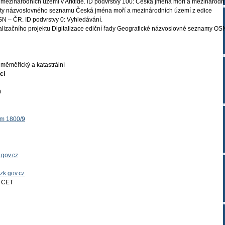
mezinárodních území v Arktidě. ID podvrstvy 100: Česká jména moří a mezinárodn
daty názvoslovného seznamu Česká jména moří a mezinárodních území z edice
 – ČR. ID podvrstvy 0: Vyhledávání.
ealizačního projektu Digitalizace ediční řady Geografické názvoslovné seznamy OS
měměřický a katastrální
ci
0
ěm 1800/9
.gov.cz
uzk.gov.cz
4 CET