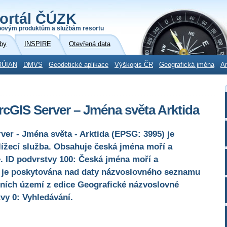
ortál ČÚZK
povým produktům a službám resortu
by
INSPIRE
Otevřená data
RÚIAN
DMVS
Geodetické aplikace
Výškopis ČR
Geografická jména
Ar
rcGIS Server – Jména světa Arktida
er - Jména světa - Arktida (EPSG: 3995) je
lížecí služba. Obsahuje česká jména moří a
. ID podvrstvy 100: Česká jména moří a
a je poskytována nad daty názvoslovného seznamu
ních území z edice Geografické názvoslovné
y 0: Vyhledávání.