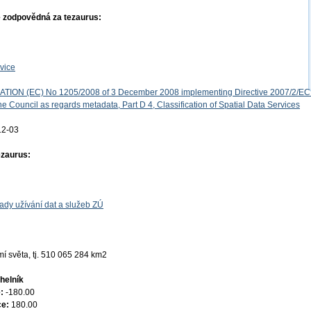
 zodpovědná za tezaurus:
vice
ON (EC) No 1205/2008 of 3 December 2008 implementing Directive 2007/2/EC 
e Council as regards metadata, Part D 4, Classification of Spatial Data Services
12-03
ezaurus:
ady užívání dat a služeb ZÚ
í světa, tj. 510 065 284 km2
helník
e:
-180.00
ce:
180.00