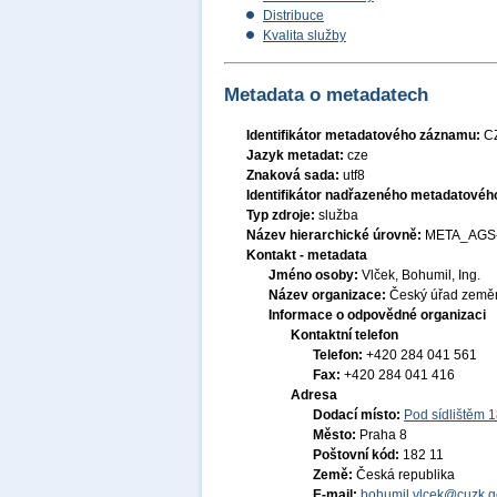
Distribuce
Kvalita služby
Metadata o metadatech
Identifikátor metadatového záznamu:
C
Jazyk metadat:
cze
Znaková sada:
utf8
Identifikátor nadřazeného metadatové
Typ zdroje:
služba
Název hierarchické úrovně:
META_AGS
Kontakt - metadata
Jméno osoby:
Vlček, Bohumil, Ing.
Název organizace:
Český úřad zeměm
Informace o odpovědné organizaci
Kontaktní telefon
Telefon:
+420 284 041 561
Fax:
+420 284 041 416
Adresa
Dodací místo:
Pod sídlištěm 
Město:
Praha 8
Poštovní kód:
182 11
Země:
Česká republika
E-mail:
bohumil.vlcek@cuzk.g