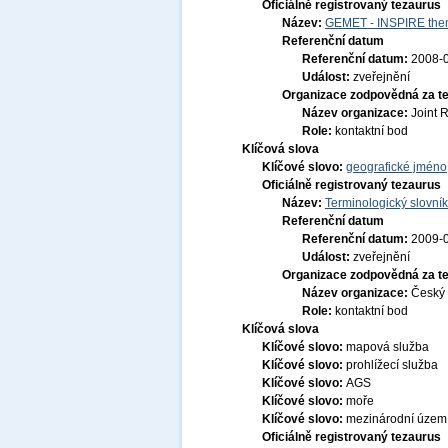
Oficiálně registrovaný tezaurus
Název:
GEMET - INSPIRE them
Referenční datum
Referenční datum:
2008-
Událost:
zveřejnění
Organizace zodpovědná za t
Název organizace:
Joint 
Role:
kontaktní bod
Klíčová slova
Klíčové slovo:
geografické jmén
Oficiálně registrovaný tezaurus
Název:
Terminologický slovník
Referenční datum
Referenční datum:
2009-
Událost:
zveřejnění
Organizace zodpovědná za t
Název organizace:
Český 
Role:
kontaktní bod
Klíčová slova
Klíčové slovo:
mapová služba
Klíčové slovo:
prohlížecí služba
Klíčové slovo:
AGS
Klíčové slovo:
moře
Klíčové slovo:
mezinárodní územ
Oficiálně registrovaný tezaurus