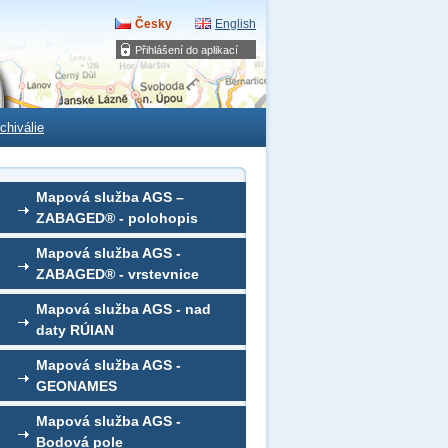
Česky
English
Přihlášení do aplikací
chiválie
Mapová služba AGS –
ZABAGED® - polohopis
Mapová služba AGS -
ZABAGED® - vrstevnice
Mapová služba AGS - nad
daty RÚIAN
Mapová služba AGS -
GEONAMES
Mapová služba AGS -
Bodová pole