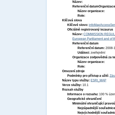
Název:
Referenční datum
Organizace
Název organizace:
Role:
Klíčová slova
Klíčové slovo:
infoMapAccessSer
Oficiálně registrovaný tezaurus
Název:
COMMISSION REGULATI
European Partilament and of th
Referenční datum
Referenční datum:
2008-
Událost:
zveřejnění
Organizace zodpovědná za t
Název organizace:
Role:
Omezení zdroje
Podmínky pro přístup a užití:
Zás
Název typu služby:
ESRI_MAP
Verze služby:
10.1
Rozsah služby
Informace o rozsahu:
100 % územ
Geografické ohraničení
Minimální ohraničující pravoú
Nejzápadnější souřadnic
Nejvýchodnější souřadni