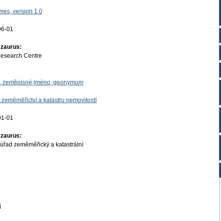
es, version 1.0
06-01
ezaurus:
Research Centre
o, zeměpisné jméno, geonymum
 zeměměřictví a katastru nemovitostí
01-01
ezaurus:
úřad zeměměřický a katastrální
í