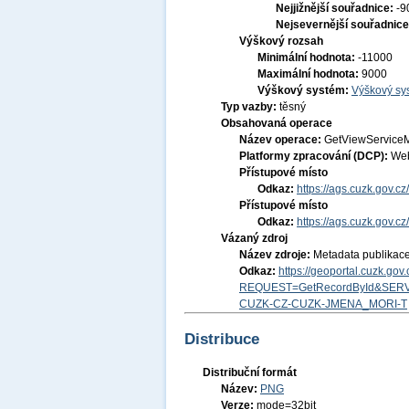
Nejjižnější souřadnice:
-9
Nejsevernější souřadnic
Výškový rozsah
Minimální hodnota:
-11000
Maximální hodnota:
9000
Výškový systém:
Výškový sys
Typ vazby:
těsný
Obsahovaná operace
Název operace:
GetViewService
Platformy zpracování (DCP):
Web
Přístupové místo
Odkaz:
https://ags.cuzk.gov.c
Přístupové místo
Odkaz:
https://ags.cuzk.gov.c
Vázaný zdroj
Název zdroje:
Metadata publikac
Odkaz:
https://geoportal.cuzk.go
REQUEST=GetRecordById&SERV
CUZK-CZ-CUZK-JMENA_MORI-T
Distribuce
Distribuční formát
Název:
PNG
Verze:
mode=32bit