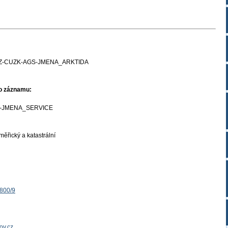
Z-CUZK-AGS-JMENA_ARKTIDA
ho záznamu:
-JMENA_SERVICE
ěřický a katastrální
1800/9
ov.cz