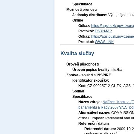
Specifikace:
Možnosti přenosu
Jednotky distribuce:
Výdejní jednot
Online
Odkaz:
https://ags.cuzk.gov.cz/ar
Protokol:
ESRI:MAP
Odkaz:
https://ags.cuzk.gov.cz/jm
Protokol:
WWW:LINK
Kvalita služby
Úroveň působnosti
Úroveň popisu kvality:
služba
Zpráva - soulad s INSPIRE
Identifikátor zkoušky:
Kód:
CZ-00025712-CUZK_AGS_J
Soulad
Specifikace
Název zdroje:
Nařízení Komise (E
parlamentu a Rady 2007/2/ES, pok
Alternativní název:
COMMISSION R
of the European Parliament and of
Referenční datum
Referenční datum:
2009-10-