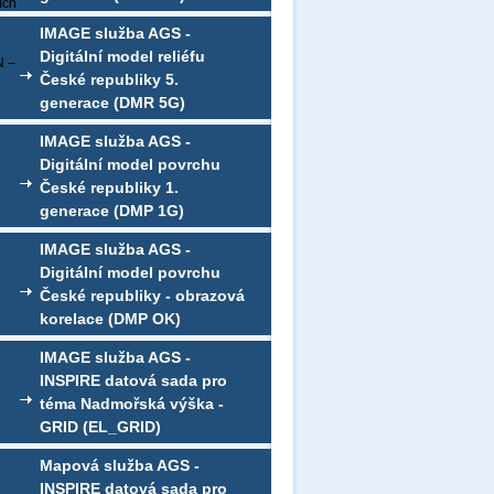
ích
IMAGE služba AGS -
Digitální model reliéfu
N –
České republiky 5.
generace (DMR 5G)
IMAGE služba AGS -
Digitální model povrchu
České republiky 1.
generace (DMP 1G)
IMAGE služba AGS -
Digitální model povrchu
České republiky - obrazová
korelace (DMP OK)
IMAGE služba AGS -
INSPIRE datová sada pro
téma Nadmořská výška -
GRID (EL_GRID)
Mapová služba AGS -
INSPIRE datová sada pro