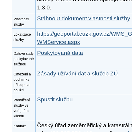
1.3.0.
Stáhnout dokument vlastnosti služby
Vlastnosti
služby
https://geoportal.cuzk.gov.cz/WM
Lokalizace
služby
WMService.aspx
Poskytovaná data
Datové sady
poskytované
službou
Zásady užívání dat a služeb ZÚ
Omezení a
podmínky
přístupu a
použití
Spustit službu
Prohlížení
služby ve
veřejném
klientu
Český úřad zeměměřický a katastrální
Kontakt