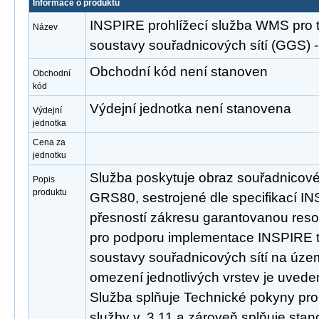
Informace o produktu
INSPIRE prohlížecí služba WMS pro
Název
soustavy souřadnicových sítí (GGS
Obchodní kód není stanoven
Obchodní
kód
Výdejní jednotka není stanovena
Výdejní
jednotka
Cena za
jednotku
Služba poskytuje obraz souřadnicov
Popis
produktu
GRS80, sestrojené dle specifikací INS
přesností zákresu garantovanou reso
pro podporu implementace INSPIRE
soustavy souřadnicových sítí na úze
omezení jednotlivých vrstev je uveden
Služba splňuje Technické pokyny pro
služby v. 3.11 a zároveň splňuje st