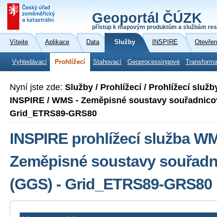
Geoportál ČÚZK
přístup k mapovým produktům a službám res
Vítejte
Aplikace
Data
Služby
INSPIRE
Otevřen
Vyhledávací
Prohlížecí
Stahovací
Geoprocessingové
Transforma
Nyní jste zde:
Služby / Prohlížecí / Prohlížecí slu
INSPIRE / WMS - Zeměpisné soustavy souřadnicov
Grid_ETRS89-GRS80
INSPIRE prohlížecí služba W
Zeměpisné soustavy souřadni
(GGS) - Grid_ETRS89-GRS80