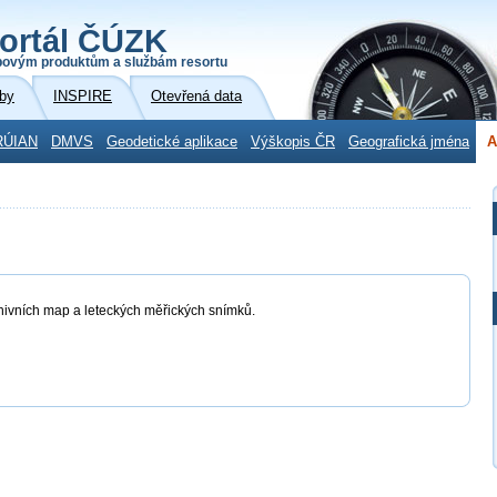
ortál ČÚZK
povým produktům a službám resortu
by
INSPIRE
Otevřená data
RÚIAN
DMVS
Geodetické aplikace
Výškopis ČR
Geografická jména
A
chivních map a leteckých měřických snímků.