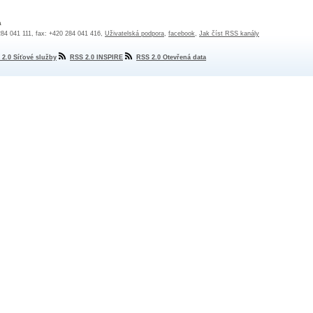
a
 284 041 111, fax: +420 284 041 416,
Uživatelská podpora
,
facebook
,
Jak číst RSS kanály
 2.0 Síťové služby
RSS 2.0 INSPIRE
RSS 2.0 Otevřená data