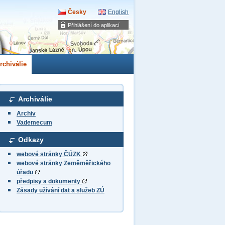
Česky
English
Přihlášení do aplikací
rchiválie
Archiválie
Archiv
Vademecum
Odkazy
webové stránky ČÚZK
webové stránky Zeměměřického
úřadu
předpisy a dokumenty
Zásady užívání dat a služeb ZÚ