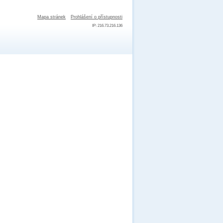
Mapa stránek
Prohlášení o přístupnosti
IP: 216.73.216.136