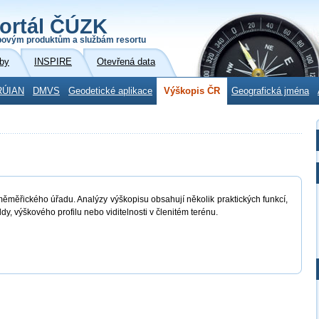
ortál ČÚZK
povým produktům a službám resortu
by
INSPIRE
Otevřená data
RÚIAN
DMVS
Geodetické aplikace
Výškopis ČR
Geografická jména
měměřického úřadu. Analýzy výškopisu obsahují několik praktických funkcí,
dy, výškového profilu nebo viditelnosti v členitém terénu.