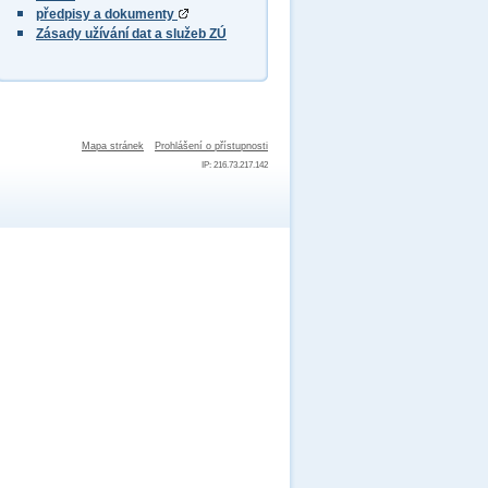
předpisy a dokumenty
Zásady užívání dat a služeb ZÚ
Mapa stránek
Prohlášení o přístupnosti
IP: 216.73.217.142