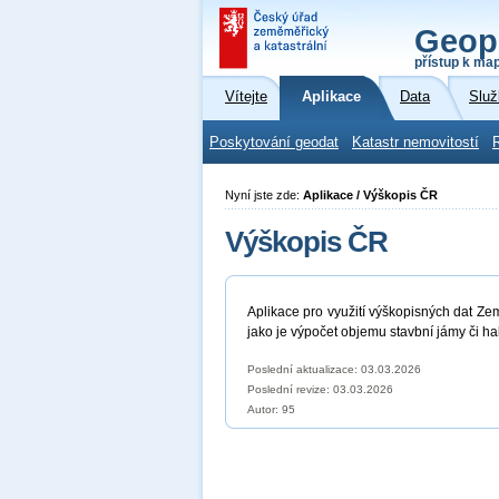
Geop
přístup k ma
Vítejte
Aplikace
Data
Služ
Poskytování geodat
Katastr nemovitostí
Nyní jste zde:
Aplikace / Výškopis ČR
Výškopis ČR
Aplikace pro využití výškopisných dat Ze
jako je výpočet objemu stavbní jámy či hal
Poslední aktualizace: 03.03.2026
Poslední revize:
03.03.2026
Autor: 95