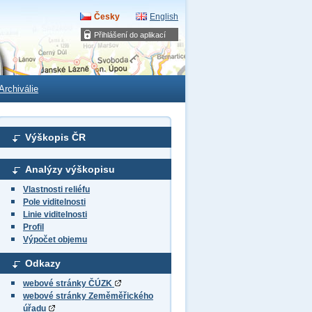
Česky
English
Přihlášení do aplikací
Archiválie
Výškopis ČR
Analýzy výškopisu
Vlastnosti reliéfu
Pole viditelnosti
Linie viditelnosti
Profil
Výpočet objemu
Odkazy
webové stránky ČÚZK
webové stránky Zeměměřického
úřadu