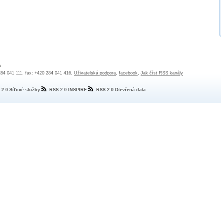
a
 284 041 111, fax: +420 284 041 416,
Uživatelská podpora
,
facebook
,
Jak číst RSS kanály
 2.0 Síťové služby
RSS 2.0 INSPIRE
RSS 2.0 Otevřená data