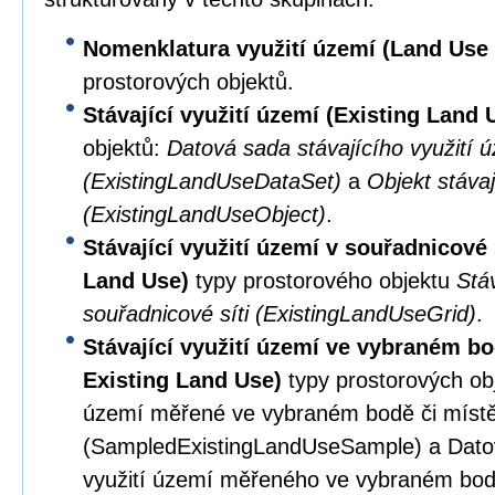
Nomenklatura využití území (Land Us
prostorových objektů.
Stávající využití území (Existing Land
objektů:
Datová sada stávajícího využití 
(ExistingLandUseDataSet)
a
Objekt stávaj
(ExistingLandUseObject)
.
Stávající využití území v souřadnicové 
Land Use)
typy prostorového objektu
Stáv
souřadnicové síti (ExistingLandUseGrid)
.
Stávající využití území ve vybraném b
Existing Land Use)
typy prostorových obj
území měřené ve vybraném bodě či míst
(SampledExistingLandUseSample) a Datov
využití území měřeného ve vybraném bod