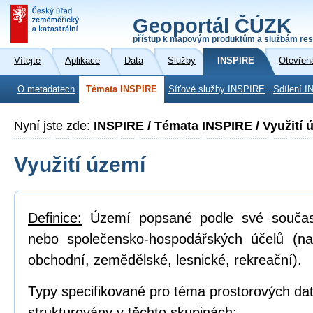
Geoportál ČÚZK
přístup k mapovým produktům a službám res
Vítejte
Aplikace
Data
Služby
INSPIRE
Otevřen
O metadatech
Témata INSPIRE
Síťové služby INSPIRE
Sdílení I
Nyní jste zde:
INSPIRE / Témata INSPIRE / Využití 
Využití území
Definice:
Území popsané podle své součas
nebo společensko-hospodářských účelů (na
obchodní, zemědělské, lesnické, rekreační).
Typy specifikované pro téma prostorových dat
strukturovány v těchto skupinách: