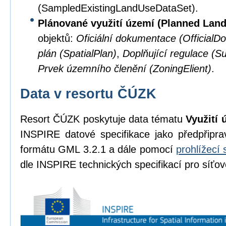
(SampledExistingLandUseDataSet).
Plánované využití území (Planned Lan
objektů:
Oficiální dokumentace (OfficialD
plán (SpatialPlan)
,
Doplňující regulace (S
Prvek územního členění (ZoningElient)
.
Data v resortu ČÚZK
Resort ČÚZK poskytuje data tématu
Využití 
INSPIRE datové specifikace jako předpřipr
formátu GML 3.2.1 a dále pomocí
prohlížecí 
dle INSPIRE technických specifikací pro síťov