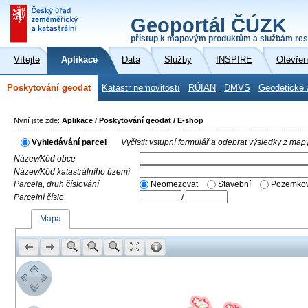
Geoportál ČÚZK
přístup k mapovým produktům a službám res
Vítejte
Aplikace
Data
Služby
INSPIRE
Otevřen
Poskytování geodat
Katastr nemovitostí
RÚIAN
DMVS
Geodetické 
Nyní jste zde:
Aplikace / Poskytování geodat / E-shop
Vyhledávání parcel
Vyčistit vstupní formulář a odebrat výsledky z map
Název/Kód obce
Název/Kód katastrálního území
Parcela, druh číslování
Neomezovat
Stavební
Pozemkov
Parcelní číslo
/
Mapa