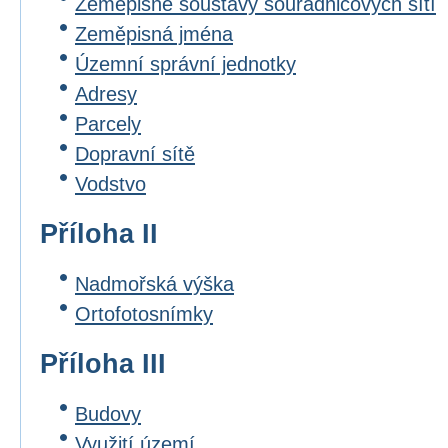
Zeměpisné soustavy souřadnicových sítí
Zeměpisná jména
Územní správní jednotky
Adresy
Parcely
Dopravní sítě
Vodstvo
Příloha II
Nadmořská výška
Ortofotosnímky
Příloha III
Budovy
Využití území