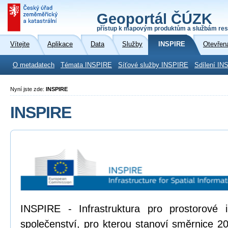
Geoportál ČÚZK
přístup k mapovým produktům a službám res
Vítejte
Aplikace
Data
Služby
INSPIRE
Otevřen
O metadatech
Témata INSPIRE
Síťové služby INSPIRE
Sdílení IN
Nyní jste zde:
INSPIRE
INSPIRE
INSPIRE - Infrastruktura pro prostorové
společenství, pro kterou stanoví směrnice 2