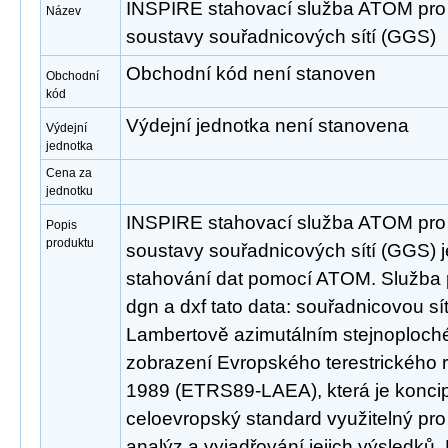
INSPIRE stahovací služba ATOM pr
Název
soustavy souřadnicových sítí (GGS)
Obchodní kód není stanoven
Obchodní
kód
Výdejní jednotka není stanovena
Výdejní
jednotka
Cena za
jednotku
INSPIRE stahovací služba ATOM pr
Popis
produktu
soustavy souřadnicových sítí (GGS) j
stahování dat pomocí ATOM. Služba 
dgn a dxf tato data: souřadnicovou sí
Lambertově azimutálním stejnoploc
zobrazení Evropského terestrického 
1989 (ETRS89-LAEA), která je konci
celoevropský standard využitelný pr
analýz a vyjadřování jejich výsledků.