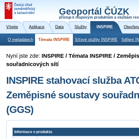
Geoportál ČÚZK
přístup k mapovým produktům a službám res
Vítejte
Aplikace
Data
Služby
INSPIRE
Otevřen
O metadatech
Témata INSPIRE
Síťové služby INSPIRE
Sdílení I
Nyní jste zde:
INSPIRE / Témata INSPIRE / Zeměpi
souřadnicových sítí
INSPIRE stahovací služba A
Zeměpisné soustavy souřadni
(GGS)
Informace o produktu