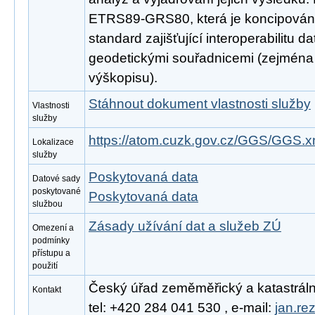
ETRS89-GRS80, která je koncipován
standard zajišťující interoperabilitu d
geodetickými souřadnicemi (zejména d
výškopisu).
Stáhnout dokument vlastnosti služby
Vlastnosti
služby
https://atom.cuzk.gov.cz/GGS/GGS.x
Lokalizace
služby
Poskytovaná data
Datové sady
poskytované
Poskytovaná data
službou
Zásady užívání dat a služeb ZÚ
Omezení a
podmínky
přístupu a
použití
Český úřad zeměměřický a katastrální
Kontakt
tel: +420 284 041 530 , e-mail:
jan.re