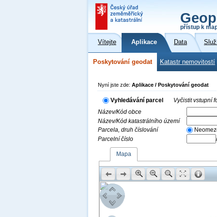
Geop
přístup k ma
Vítejte
Aplikace
Data
Služ
Poskytování geodat
Katastr nemovitostí
Nyní jste zde:
Aplikace / Poskytování geodat
Vyhledávání parcel
Vyčistit vstupní
Název/Kód obce
Název/Kód katastrálního území
Parcela, druh číslování
Neomez
Parcelní číslo
Mapa