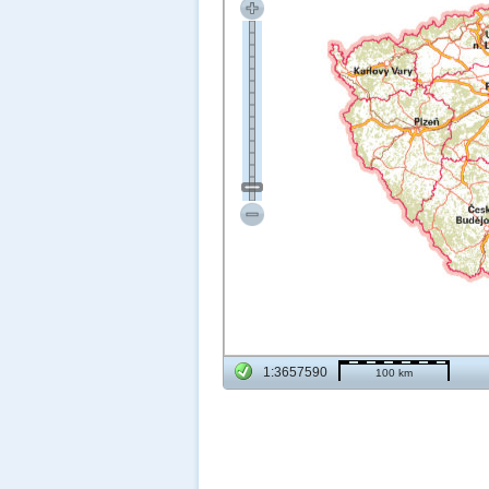
1:3657590
100 km