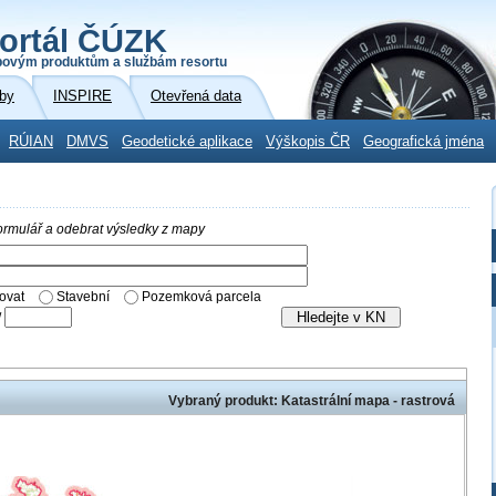
ortál ČÚZK
povým produktům a službám resortu
by
INSPIRE
Otevřená data
RÚIAN
DMVS
Geodetické aplikace
Výškopis ČR
Geografická jména
 formulář a odebrat výsledky z mapy
ovat
Stavební
Pozemková parcela
/
Vybraný produkt: Katastrální mapa - rastrová