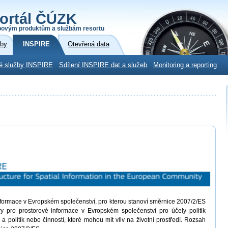
ortál ČÚZK
povým produktům a službám resortu
žby
INSPIRE
Otevřená data
é služby INSPIRE
Sdílení INSPIRE dat a služeb
Monitoring a reporting
informace v Evropském společenství, pro kterou stanoví směrnice 2007/2/ES
ury pro prostorové informace v Evropském společenství pro účely politik
í a politik nebo činností, které mohou mít vliv na životní prostředí. Rozsah