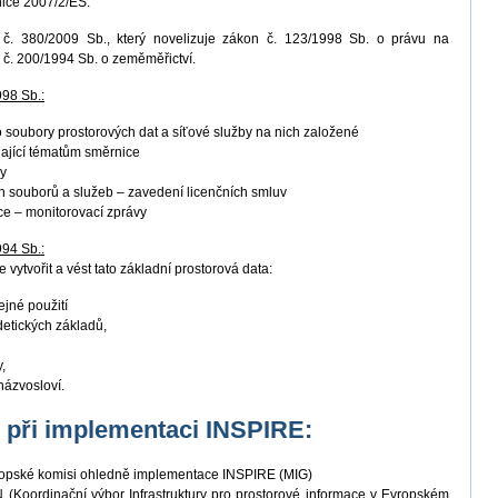
nice 2007/2/ES.
. 380/2009 Sb., který novelizuje zákon č. 123/1998 Sb. o právu na
 č. 200/1994 Sb. o zeměměřictví.
998 Sb.:
ro soubory prostorových dat a síťové služby na nich založené
ající tématům směrnice
by
 souborů a služeb – zavedení licenčních smluv
ace – monitorovací zprávy
994 Sb.:
 vytvořit a vést tato základní prostorová data:
ejné použití
detických základů,
,
názvosloví.
K při implementaci INSPIRE:
vropské komisi ohledně implementace INSPIRE (MIG)
(Koordinační výbor Infrastruktury pro prostorové informace v Evropském