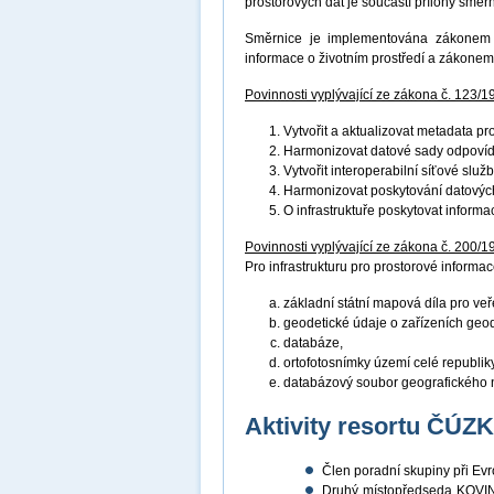
prostorových dat je součástí přílohy směr
Směrnice je implementována zákonem č
informace o životním prostředí a zákonem
Povinnosti vyplývající ze zákona č. 123/1
Vytvořit a aktualizovat metadata p
Harmonizovat datové sady odpovíd
Vytvořit interoperabilní síťové služ
Harmonizovat poskytování datových
O infrastruktuře poskytovat inform
Povinnosti vyplývající ze zákona č. 200/1
Pro infrastrukturu pro prostorové informace
základní státní mapová díla pro veř
geodetické údaje o zařízeních geo
databáze,
ortofotosnímky území celé republiky
databázový soubor geografického 
Aktivity resortu ČÚZ
Člen poradní skupiny při E
Druhý místopředseda KOVIN 