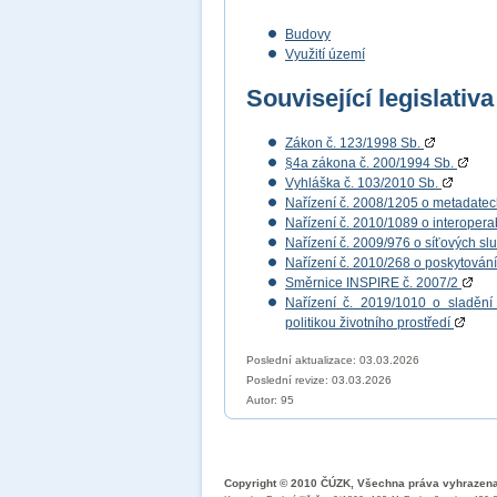
Budovy
Využití území
Související legislativa
Zákon č. 123/1998 Sb.
§4a zákona č. 200/1994 Sb.
Vyhláška č. 103/2010 Sb.
Nařízení č. 2008/1205 o metadate
Nařízení č. 2010/1089 o interopera
Nařízení č. 2009/976 o síťových s
Nařízení č. 2010/268 o poskytován
Směrnice INSPIRE č. 2007/2
Nařízení č. 2019/1010 o sladění 
politikou životního prostředí
Poslední aktualizace: 03.03.2026
Poslední revize:
03.03.2026
Autor: 95
Copyright © 2010 ČÚZK, Všechna práva vyhrazen