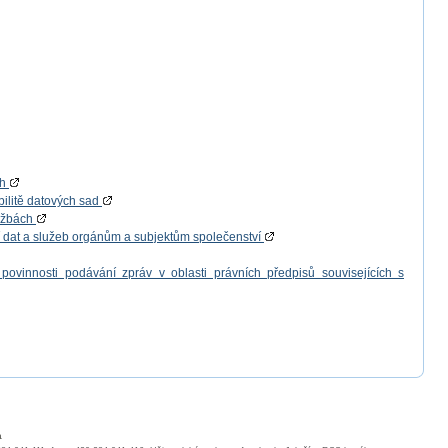
ch
bilitě datových sad
lužbách
í dat a služeb orgánům a subjektům společenství
povinnosti podávání zpráv v oblasti právních předpisů souvisejících s
a