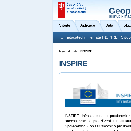
Geop
přístup k ma
Vítejte
Aplikace
Data
Slu
O metadatech
Témata INSPIRE
Síťov
Nyní jste zde:
INSPIRE
INSPIRE
INSPIRE - Infrastruktura pro prostorové 
obecná pravidla pro zřízení infrastrukt
Společenství v oblasti životního prostřed