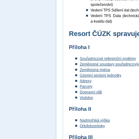
společenství)
Vedení TPS Sdílení dat (techn
Vedení TPS Data (technická 
a kvalitu dat)
Resort ČÚZK spravuje
Příloha I
Souřadnicové referenční systémy
Zeměpisné soustavy souřadnicových
Zeměpisná jména
Územní správní jednotky
Adresy
Parcely
Dopravní sítě
Vodstvo
Příloha II
Nadmořská výška
Ortofotosnímky
Příloha III