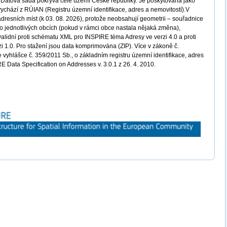
a. Datová sada pokrývá celé území České republiky. Je poskytována jako
ychází z RÚIAN (Registru územní identifikace, adres a nemovitostí).V
dresních míst (k 03. 08. 2026), protože neobsahují geometrii – souřadnice
po jednotlivých obcích (pokud v rámci obce nastala nějaká změna),
validní proti schématu XML pro INSPIRE téma Adresy ve verzi 4.0 a proti
i 1.0. Pro stažení jsou data komprimována (ZIP). Více v zákoně č.
e vyhlášce č. 359/2011 Sb., o základním registru územní identifikace, adres
E Data Specification on Addresses v. 3.0.1 z 26. 4. 2010.