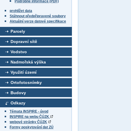
Podrobné informace (PDF)
prohlížet data
Stáhnout předpřipravené soubory
Aktuální verze datové specifikace
Parcely
Dopravní sítě
Vodstvo
Nadmořská výška
Využití území
Ortofotosnímky
Budovy
Odkazy
Témata INSPIRE - úvod
INSPIRE na webu ČÚZK
webové stránky ČÚZK
Formy poskytování dat ZÚ