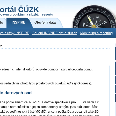
ortál ČÚZK
povým produktům a službám resortu
žby
INSPIRE
Otevřená data
ové služby INSPIRE
Sdílení INSPIRE dat a služeb
Monitoring a reporting
sy
adresních identifikátorů, obvykle pomocí názvu ulice, čísla domu,
ostřednictvím tohoto typu prostorových objektů:
Adresy (Address).
ie datových sad
ná podle směrnice INSPIRE a datové specifikace pro ELF ve verzi 1.0.
je adresní místa a jejich komponenty, kterými jsou stát, obec, část
ský obvod/městská část (MOMČ), ulice a pošta. Data obsahují také 2D