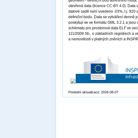
geometrii - definiční bod adresního míst
otevřená data (licence CC-BY 4.0). Data v
datové sadě není uvedeno ,03%, t.j. 920 a
definiční bodu. Data se vytváření denně 
poskytují se ve formátu GML 3.2.1 a jsou 
schématu pro prostorová data ELF ve verz
111/2009 Sb., o základních registrech a v
a nemovitostí v platných zněních a INSPIR
Poslední aktualizace: 2026-08-07