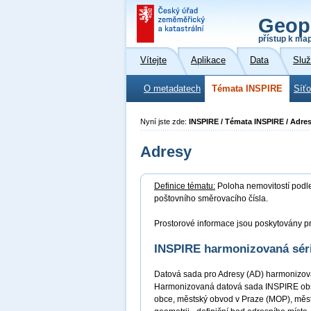
Geop
přístup k ma
Vítejte
Aplikace
Data
Slu
O metadatech
Témata INSPIRE
Síť
Nyní jste zde:
INSPIRE / Témata INSPIRE / Adre
Adresy
Definice tématu:
Poloha nemovitostí podle 
poštovního směrovacího čísla.
Prostorové informace jsou poskytovány pr
INSPIRE harmonizovaná sér
Datová sada pro Adresy (AD) harmonizova
Harmonizovaná datová sada INSPIRE obsahu
obce, městský obvod v Praze (MOP), měst