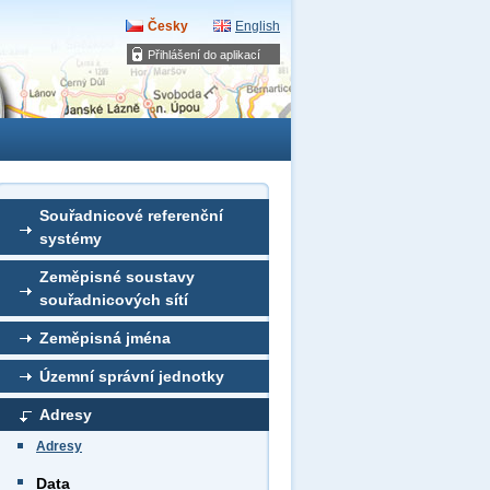
Česky
English
Přihlášení do aplikací
Souřadnicové referenční
systémy
Zeměpisné soustavy
souřadnicových sítí
Zeměpisná jména
Územní správní jednotky
Adresy
Adresy
Data