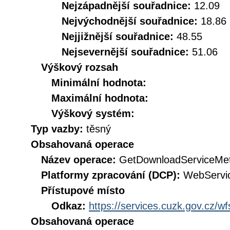
Nejzápadnější souřadnice:
12.09
Nejvýchodnější souřadnice:
18.86
Nejjižnější souřadnice:
48.55
Nejsevernější souřadnice:
51.06
Výškový rozsah
Minimální hodnota:
Maximální hodnota:
Výškový systém:
Typ vazby:
těsný
Obsahovaná operace
Název operace:
GetDownloadServiceMe
Platformy zpracování (DCP):
WebServi
Přístupové místo
Odkaz:
https://services.cuzk.gov.cz/w
Obsahovaná operace