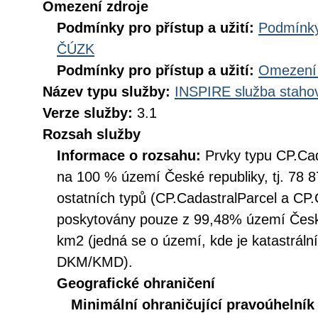
Omezení zdroje
Podmínky pro přístup a užití:
Podmínky
ČÚZK
Podmínky pro přístup a užití:
Omezení 
Název typu služby:
INSPIRE služba stahov
Verze služby:
3.1
Rozsah služby
Informace o rozsahu:
Prvky typu CP.Ca
na 100 % území České republiky, tj. 78 8
ostatních typů (CP.CadastralParcel a CP
poskytovány pouze z 99,48% území České
km2 (jedná se o území, kde je katastráln
DKM/KMD).
Geografické ohraničení
Minimální ohraničující pravoúhelník