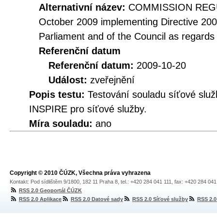
Alternativní název:
COMMISSION REGUL
October 2009 implementing Directive 20
Parliament and of the Council as regards
Referenční datum
Referenční datum:
2009-10-20
Událost:
zveřejnění
Popis testu:
Testování souladu síťové služ
INSPIRE pro síťové služby.
Míra souladu:
ano
Copyright © 2010 ČÚZK, Všechna práva vyhrazena
Kontakt: Pod sídlištěm 9/1800, 182 11 Praha 8, tel.: +420 284 041 111, fax: +420 284 04
RSS 2.0 Geoportál ČÚZK
RSS 2.0 Aplikace
RSS 2.0 Datové sady
RSS 2.0 Síťové služby
RSS 2.0