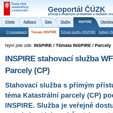
Geoportál ČÚZK
přístup k mapovým produktům a službám res
Vítejte
Aplikace
Data
Služby
INSPIRE
Otevřen
O metadatech
Témata INSPIRE
Síťové služby INSPIRE
Sdílení I
Nyní jste zde:
INSPIRE / Témata INSPIRE / Parcely
INSPIRE stahovací služba WF
Parcely (CP)
Stahovací služba s přímým přís
téma Katastrální parcely (CP) p
INSPIRE. Služba je veřejně dost