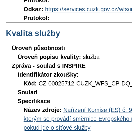
Protokol:
Odkaz:
https://services.cuzk.gov.cz/wfs/
Protokol:
Kvalita služby
Úroveň působnosti
Úroveň popisu kvality:
služba
Zpráva - soulad s INSPIRE
Identifikátor zkoušky:
Kód:
CZ-00025712-CUZK_WFS_CP-DQ_D
Soulad
Specifikace
Název zdroje:
Nařízení Komise (ES) č. 9
kterým se provádí směrnice Evropského 
pokud jde o síťové služby