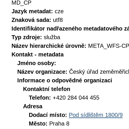
MD_CP
Jazyk metadat:
cze
Znaková sada:
utf8
Identifikátor nadřazeného metadatového 
Typ zdroje:
služba
Název hierarchické úrovně:
META_WFS-CP
Kontakt - metadata
Jméno osoby:
Název organizace:
Český úřad zeměměřick
Informace o odpovědné organizaci
Kontaktní telefon
Telefon:
+420 284 044 455
Adresa
Dodací místo:
Pod sídlištěm 1800/9
Město:
Praha 8