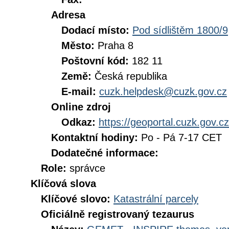
Adresa
Dodací místo:
Pod sídlištěm 1800/9
Město:
Praha 8
Poštovní kód:
182 11
Země:
Česká republika
E-mail:
cuzk.helpdesk@cuzk.gov.cz
Online zdroj
Odkaz:
https://geoportal.cuzk.gov.cz
Kontaktní hodiny:
Po - Pá 7-17 CET
Dodatečné informace:
Role:
správce
Klíčová slova
Klíčové slovo:
Katastrální parcely
Oficiálně registrovaný tezaurus