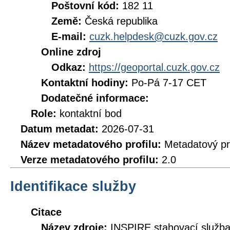
Poštovní kód:
182 11
Země:
Česká republika
E-mail:
cuzk.helpdesk@cuzk.gov.cz
Online zdroj
Odkaz:
https://geoportal.cuzk.gov.cz
Kontaktní hodiny:
Po-Pá 7-17 CET
Dodatečné informace:
Role:
kontaktní bod
Datum metadat:
2026-07-31
Název metadatového profilu:
Metadatový pr
Verze metadatového profilu:
2.0
Identifikace služby
Citace
Název zdroje:
INSPIRE stahovací služb