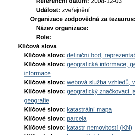
Referenční datum:
2008-12-03
Událost:
zveřejnění
Organizace zodpovědná za tezaurus
Název organizace:
Role:
Klíčová slova
Klíčové slovo:
definiční bod, reprezenta
Klíčové slovo:
geografická informace, g
informace
Klíčové slovo:
webová služba vzhledů, 
Klíčové slovo:
geografický značkovací j
geografie
Klíčové slovo:
katastrální mapa
Klíčové slovo:
parcela
Klíčové slovo:
katastr nemovitostí (KN)