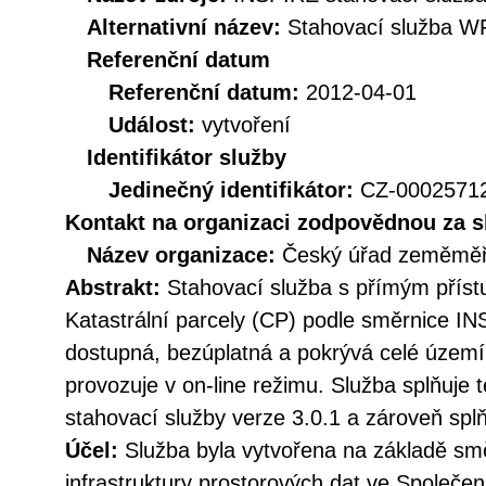
Alternativní název:
Stahovací služba W
Referenční datum
Referenční datum:
2012-04-01
Událost:
vytvoření
Identifikátor služby
Jedinečný identifikátor:
CZ-000257
Kontakt na organizaci zodpovědnou za s
Název organizace:
Český úřad zeměměři
Abstrakt:
Stahovací služba s přímým přís
Katastrální parcely (CP) podle směrnice IN
dostupná, bezúplatná a pokrývá celé území
provozuje v on-line režimu. Služba splňuje
stahovací služby verze 3.0.1 a zároveň sp
Účel:
Služba byla vytvořena na základě sm
infrastruktury prostorových dat ve Společen