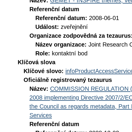
Název:
GEMET - INSPIRE themes, ver
Referenční datum
Referenční datum:
2008-06-01
Událost:
zveřejnění
Organizace zodpovědná za tezaurus
Název organizace:
Joint Research 
Role:
kontaktní bod
Klíčová slova
Klíčové slovo:
infoProductAccessServic
Oficiálně registrovaný tezaurus
Název:
COMMISSION REGULATION (EC
2008 implementing Directive 2007/2/EC
the Council as regards metadata, Part D
Services
Referenční datum