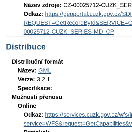
Název zdroje:
CZ-00025712-CUZK_SE
Odkaz:
https://geoportal.cuzk.gov.cz/S
REQUEST=GetRecordById&SERVICE=CS
00025712-CUZK_SERIES-MD_CP
Distribuce
Distribuční formát
Název:
GML
Verze:
3.2.1
Specifikace:
Možnosti přenosu
Online
Odkaz:
https://services.cuzk.gov.cz/wfs/
service=WFS&request=GetCapabilities&v