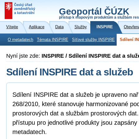
Geoportál ČÚZK
přístup k mapovým produktům a službám res
Vítejte
Aplikace
Data
Služby
INSPIRE
Otevřen
O metadatech
Témata INSPIRE
Síťové služby INSPIRE
Sdílení I
Nyní jste zde:
INSPIRE / Sdílení INSPIRE dat a služ
Sdílení INSPIRE dat a služeb
Sdílení INSPIRE dat a služeb je upraveno na
268/2010, které stanovuje harmonizované po
prostorových dat a službám prostorových dat
přístupu pro jednotlivé produkty jsou zapsány
metadatech.