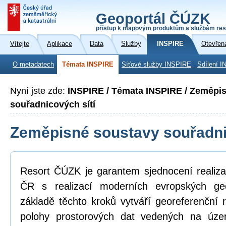
Geoportál ČÚZK
přístup k mapovým produktům a službám res
Vítejte
Aplikace
Data
Služby
INSPIRE
Otevřen
O metadatech
Témata INSPIRE
Síťové služby INSPIRE
Sdílení I
Nyní jste zde:
INSPIRE / Témata INSPIRE / Zeměpi
souřadnicových sítí
Zeměpisné soustavy souřadni
Resort ČÚZK je garantem sjednocení realiza
ČR s realizací moderních evropských ge
základě těchto kroků vytváří georeferenční
polohy prostorových dat vedených na úz