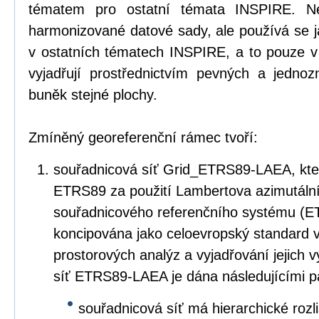
tématem pro ostatní témata INSPIRE. Ne
harmonizované datové sady, ale používá se 
v ostatních tématech INSPIRE, a to pouze v
vyjadřují prostřednictvím pevných a jedn
buněk stejné plochy.
Zmíněný georeferenční rámec tvoří:
souřadnicová síť Grid_ETRS89-LAEA, kter
ETRS89 za použití Lambertova azimutáln
souřadnicového referenčního systému (E
koncipována jako celoevropský standard v
prostorových analýz a vyjadřování jejich 
síť ETRS89-LAEA je dána následujícími p
souřadnicová síť má hierarchické rozl