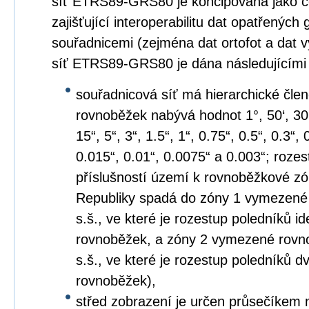
síť ETRS89-GRS80 je koncipována jako c
zajišťující interoperabilitu dat opatřených
souřadnicemi (zejména dat ortofot a dat 
síť ETRS89-GRS80 je dána následujícími
souřadnicová síť má hierarchické člen
rovnoběžek nabývá hodnot 1°, 50‘, 30‘, 2
15“, 5“, 3“, 1.5“, 1“, 0.75“, 0.5“, 0.3“,
0.015“, 0.01“, 0.0075“ a 0.003“; roze
příslušností území k rovnoběžkové z
Republiky spadá do zóny 1 vymezené
s.š., ve které je rozestup poledníků i
rovnoběžek, a zóny 2 vymezené rovno
s.š., ve které je rozestup poledníků
rovnoběžek),
střed zobrazení je určen průsečíkem 