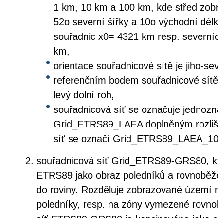
1 km, 10 km a 100 km, kde střed zob
52o severní šířky a 10o východní dé
souřadnic x0= 4321 km resp. severní
km,
orientace souřadnicové sítě je jiho-s
referenčním bodem souřadnicové sítě re
levý dolní roh,
souřadnicová síť se označuje jednozn
Grid_ETRS89_LAEA doplněným rozliše
síť se označí Grid_ETRS89_LAEA_10
souřadnicová síť Grid_ETRS89-GRS80, kte
ETRS89 jako obraz poledníků a rovnoběž
do roviny. Rozděluje zobrazované územ
poledníky, resp. na zóny vymezené rovn