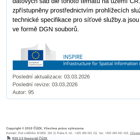
datových sad dle tohoto tématu na území ČR.
zpřístupněny prostřednictvím prohlížecích sl
technické specifikace pro síťové služby.a jso
ve formě DGN souborů.
Poslední aktualizace: 03.03.2026
Poslední revize:
03.03.2026
Autor: 95
Copyright © 2010 ČÚZK, Všechna práva vyhrazena
Kontakt: Pod sídlištěm 9/1800, 182 11 Praha 8, tel.: +420 284 041 111, fax: +420 284 041 416,
Uživate
RSS 2.0 Geoportál ČÚZK