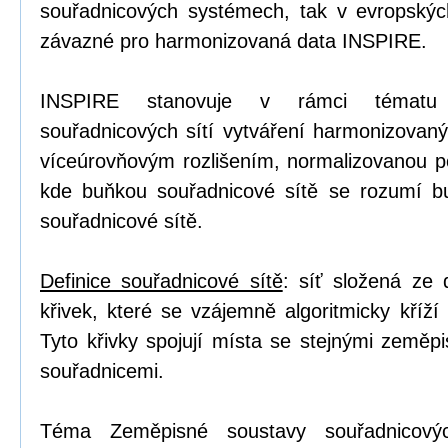
souřadnicových systémech, tak v evropskýc
závazné pro harmonizovaná data INSPIRE.
INSPIRE stanovuje v rámci tématu 
souřadnicových sítí vytváření harmonizovaný
víceúrovňovým rozlišením, normalizovanou po
kde buňkou souřadnicové sítě se rozumí b
souřadnicové sítě.
Definice souřadnicové sítě
: síť složená ze
křivek, které se vzájemně algoritmicky kříží
Tyto křivky spojují místa se stejnými zeměp
souřadnicemi.
Téma Zeměpisné soustavy souřadnicovýc