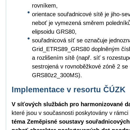
rovníkem,
orientace souřadnicové sítě je jiho-s
neboť je vymezená směrem poledníků
elipsoidu GRS80,
souřadnicová síť se označuje jednozn
Grid_ETRS89_GRS80 doplněným čísl
a rozlišením sítě (např. síť s rozest
sestrojená v rovnoběžkové zóně 2 s
GRS80z2_300MS).
Implementace v resortu ČÚZK
V síťových službách pro harmonizované d
které jsou v současnosti poskytovány v rámc
téma Zeměpisné soustavy souřadnicových 