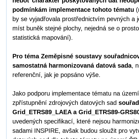
neboť charakter poskytovaných dat neodp
podmínkám implementace tohoto tématu
(
by se vyjadřovala prostřednictvím pevných 
míst buněk stejné plochy, nejedná se o prosto
statistická mapování).
Pro téma Zeměpisné soustavy souřadnicový
samostatná harmonizovaná datová sada
, 
referenční, jak je popsáno výše.
Jako podporu implementace tématu na území
zpřístupnění zdrojových datových sad
souřad
Grid_ETRS89_LAEA a Grid_ETRS89-GRS8
uvedených specifikací, které nejsou harmoni
sadami INSPIRE, avšak budou sloužit pro vy