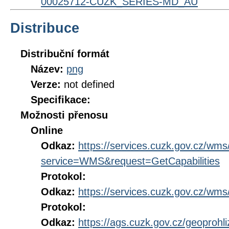
00025712-CUZK_SERIES-MD_AU
Distribuce
Distribuční formát
Název:
png
Verze:
not defined
Specifikace:
Možnosti přenosu
Online
Odkaz:
https://services.cuzk.gov.cz/wm
service=WMS&request=GetCapabilities
Protokol:
Odkaz:
https://services.cuzk.gov.cz/wm
Protokol:
Odkaz:
https://ags.cuzk.gov.cz/geoprohl