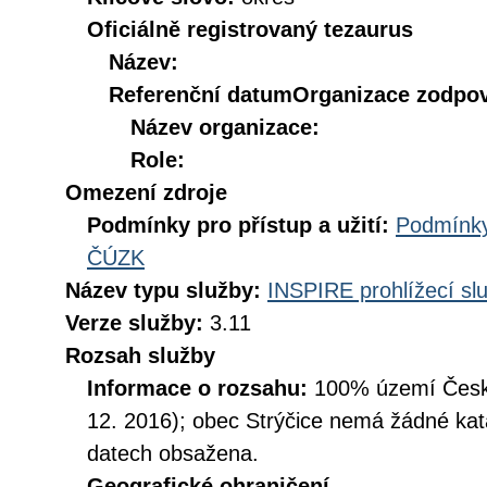
Oficiálně registrovaný tezaurus
Název:
Referenční datum
Organizace zodpov
Název organizace:
Role:
Omezení zdroje
Podmínky pro přístup a užití:
Podmínky
ČÚZK
Název typu služby:
INSPIRE prohlížecí sl
Verze služby:
3.11
Rozsah služby
Informace o rozsahu:
100% území České
12. 2016); obec Strýčice nemá žádné kata
datech obsažena.
Geografické ohraničení