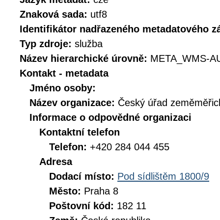
Znaková sada:
utf8
Identifikátor nadřazeného metadatového 
Typ zdroje:
služba
Název hierarchické úrovně:
META_WMS-AU
Kontakt - metadata
Jméno osoby:
Název organizace:
Český úřad zeměměřick
Informace o odpovědné organizaci
Kontaktní telefon
Telefon:
+420 284 044 455
Adresa
Dodací místo:
Pod sídlištěm 1800/9
Město:
Praha 8
Poštovní kód:
182 11