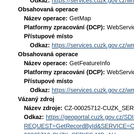
Odkaz:
https://services.cuzk.gov.cz/
Obsahovaná operace
Název operace:
GetMap
Platformy zpracování (DCP):
WebServi
Přístupové místo
Odkaz:
https://services.cuzk.gov.cz/
Obsahovaná operace
Název operace:
GetFeatureInfo
Platformy zpracování (DCP):
WebServi
Přístupové místo
Odkaz:
https://services.cuzk.gov.cz/
Vázaný zdroj
Název zdroje:
CZ-00025712-CUZK_SE
Odkaz:
https://geoportal.cuzk.gov.cz/S
REQUEST=GetRecordById&SERVICE=CS