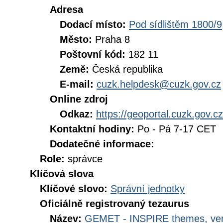
Adresa
Dodací místo:
Pod sídlištěm 1800/9
Město:
Praha 8
Poštovní kód:
182 11
Země:
Česká republika
E-mail:
cuzk.helpdesk@cuzk.gov.cz
Online zdroj
Odkaz:
https://geoportal.cuzk.gov.cz
Kontaktní hodiny:
Po - Pá 7-17 CET
Dodatečné informace:
Role:
správce
Klíčová slova
Klíčové slovo:
Správní jednotky
Oficiálně registrovaný tezaurus
Název:
GEMET - INSPIRE themes, ver