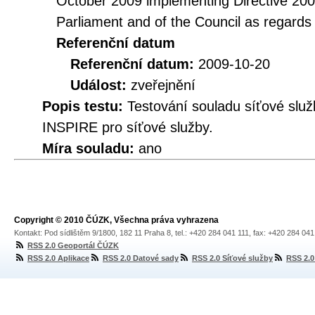
October 2009 implementing Directive 20
Parliament and of the Council as regards
Referenční datum
Referenční datum:
2009-10-20
Událost:
zveřejnění
Popis testu:
Testování souladu síťové služ
INSPIRE pro síťové služby.
Míra souladu:
ano
Copyright © 2010 ČÚZK, Všechna práva vyhrazena
Kontakt: Pod sídlištěm 9/1800, 182 11 Praha 8, tel.: +420 284 041 111, fax: +420 284 04
RSS 2.0 Geoportál ČÚZK
RSS 2.0 Aplikace
RSS 2.0 Datové sady
RSS 2.0 Síťové služby
RSS 2.0