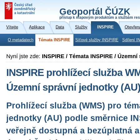
Geoportál ČÚZK
přístup k mapovým produktům a službám res
Vítejte
Aplikace
Data
Služby
INSPIRE
Otevřen
O metadatech
Témata INSPIRE
Síťové služby INSPIRE
Sdílení I
Nyní jste zde:
INSPIRE / Témata INSPIRE / Územní 
INSPIRE prohlížecí služba W
Územní správní jednotky (AU
Prohlížecí služba (WMS) pro té
jednotky (AU) podle směrnice IN
veřejně dostupná a bezúplatná a