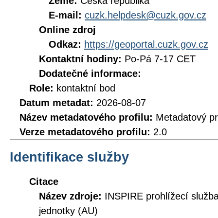
Země:
Česká republika
E-mail:
cuzk.helpdesk@cuzk.gov.cz
Online zdroj
Odkaz:
https://geoportal.cuzk.gov.cz
Kontaktní hodiny:
Po-Pá 7-17 CET
Dodatečné informace:
Role:
kontaktní bod
Datum metadat:
2026-08-07
Název metadatového profilu:
Metadatový pr
Verze metadatového profilu:
2.0
Identifikace služby
Citace
Název zdroje:
INSPIRE prohlížecí služ
jednotky (AU)