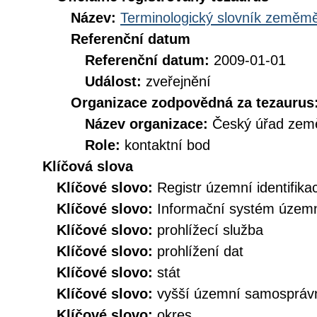
Název:
Terminologický slovník zeměměř
Referenční datum
Referenční datum:
2009-01-01
Událost:
zveřejnění
Organizace zodpovědná za tezaurus
Název organizace:
Český úřad země
Role:
kontaktní bod
Klíčová slova
Klíčové slovo:
Registr územní identifik
Klíčové slovo:
Informační systém územní
Klíčové slovo:
prohlížecí služba
Klíčové slovo:
prohlížení dat
Klíčové slovo:
stát
Klíčové slovo:
vyšší územní samospráv
Klíčové slovo:
okres