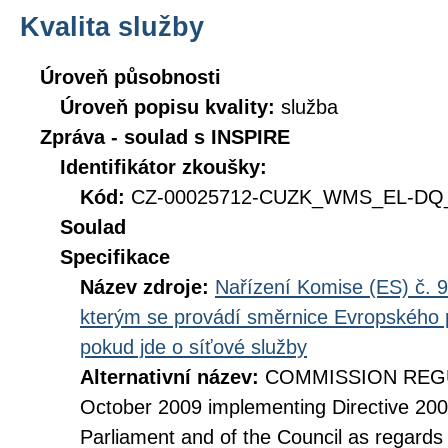
Kvalita služby
Úroveň působnosti
Úroveň popisu kvality:
služba
Zpráva - soulad s INSPIRE
Identifikátor zkoušky:
Kód:
CZ-00025712-CUZK_WMS_EL-DQ_D
Soulad
Specifikace
Název zdroje:
Nařízení Komise (ES) č. 9
kterým se provádí směrnice Evropského 
pokud jde o síťové služby
Alternativní název:
COMMISSION REGUL
October 2009 implementing Directive 20
Parliament and of the Council as regards