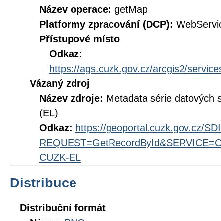
Název operace:
getMap
Platformy zpracování (DCP):
WebServi
Přístupové místo
Odkaz:
https://ags.cuzk.gov.cz/arcgis2/ser
Vázaný zdroj
Název zdroje:
Metadata série datových
(EL)
Odkaz:
https://geoportal.cuzk.gov.cz/S
REQUEST=GetRecordById&SERVICE=CS
CUZK-EL
Distribuce
Distribuční formát