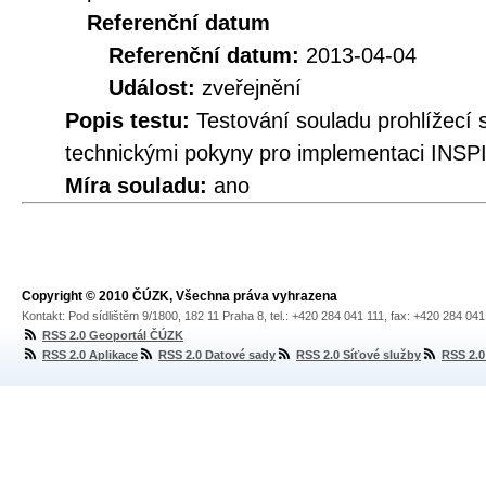
Referenční datum
Referenční datum:
2013-04-04
Událost:
zveřejnění
Popis testu:
Testování souladu prohlížec
technickými pokyny pro implementaci INSPI
Míra souladu:
ano
Copyright © 2010 ČÚZK, Všechna práva vyhrazena
Kontakt: Pod sídlištěm 9/1800, 182 11 Praha 8, tel.: +420 284 041 111, fax: +420 284 04
RSS 2.0 Geoportál ČÚZK
RSS 2.0 Aplikace
RSS 2.0 Datové sady
RSS 2.0 Síťové služby
RSS 2.0