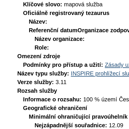
Klíčové slovo:
mapová služba
Oficiálně registrovaný tezaurus
Název:
Referenční datum
Organizace zodpov
Název organizace:
Role:
Omezení zdroje
Podmínky pro přístup a užití:
Zásady u
Název typu služby:
INSPIRE prohlížecí sl
Verze služby:
3.11
Rozsah služby
Informace o rozsahu:
100 % území České
Geografické ohraničení
Minimální ohraničující pravoúhelník
Nejzápadnější souřadnice:
12.09