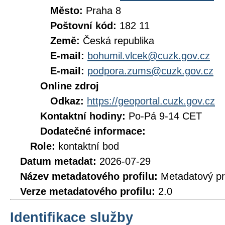
Město:
Praha 8
Poštovní kód:
182 11
Země:
Česká republika
E-mail:
bohumil.vlcek@cuzk.gov.cz
E-mail:
podpora.zums@cuzk.gov.cz
Online zdroj
Odkaz:
https://geoportal.cuzk.gov.cz
Kontaktní hodiny:
Po-Pá 9-14 CET
Dodatečné informace:
Role:
kontaktní bod
Datum metadat:
2026-07-29
Název metadatového profilu:
Metadatový pr
Verze metadatového profilu:
2.0
Identifikace služby