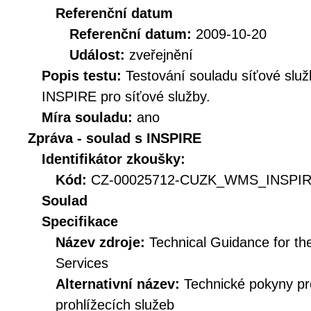
Referenční datum
Referenční datum:
2009-10-20
Událost:
zveřejnění
Popis testu:
Testování souladu síťové služ
INSPIRE pro síťové služby.
Míra souladu:
ano
Zpráva - soulad s INSPIRE
Identifikátor zkoušky:
Kód:
CZ-00025712-CUZK_WMS_INSPIRE
Soulad
Specifikace
Název zdroje:
Technical Guidance for t
Services
Alternativní název:
Technické pokyny p
prohlížecích služeb