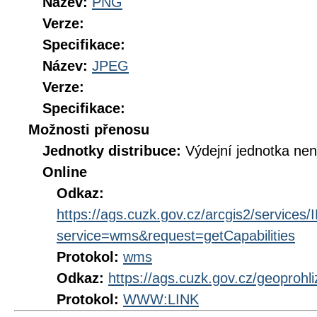
Název:
PNG
Verze:
Specifikace:
Název:
JPEG
Verze:
Specifikace:
Možnosti přenosu
Jednotky distribuce:
Výdejní jednotka ne
Online
Odkaz:
https://ags.cuzk.gov.cz/arcgis2/servi
service=wms&request=getCapabilities
Protokol:
wms
Odkaz:
https://ags.cuzk.gov.cz/geoproh
Protokol:
WWW:LINK