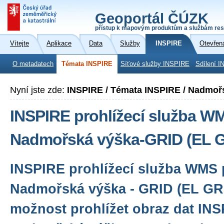
Geoportál ČÚZK
přístup k mapovým produktům a službám res
Vítejte
Aplikace
Data
Služby
INSPIRE
Otevřen
O metadatech
Témata INSPIRE
Síťové služby INSPIRE
Sdílení I
Nyní jste zde:
INSPIRE / Témata INSPIRE / Nadmoř
INSPIRE prohlížecí služba W
Nadmořská výška-GRID (EL 
INSPIRE prohlížecí služba WMS 
Nadmořská výška - GRID (EL GR
možnost prohlížet obraz dat IN