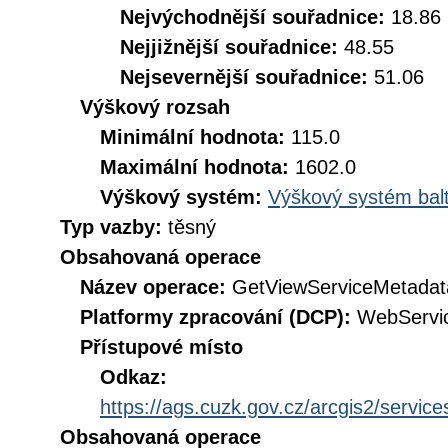
Nejvýchodnější souřadnice:
18.86
Nejjižnější souřadnice:
48.55
Nejsevernější souřadnice:
51.06
Výškový rozsah
Minimální hodnota:
115.0
Maximální hodnota:
1602.0
Výškový systém:
Výškový systém balt
Typ vazby:
těsný
Obsahovaná operace
Název operace:
GetViewServiceMetadat
Platformy zpracování (DCP):
WebServi
Přístupové místo
Odkaz:
https://ags.cuzk.gov.cz/arcgis2/ser
Obsahovaná operace