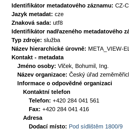
Identifikátor metadatového záznamu:
CZ-C
Jazyk metadat:
cze
Znaková sada:
utf8
Identifikátor nadřazeného metadatového 
Typ zdroje:
služba
Název hierarchické úrovně:
META_VIEW-E
Kontakt - metadata
Jméno osoby:
Vlček, Bohumil, Ing.
Název organizace:
Český úřad zeměměřick
Informace o odpovědné organizaci
Kontaktní telefon
Telefon:
+420 284 041 561
Fax:
+420 284 041 416
Adresa
Dodací místo:
Pod sídlištěm 1800/9