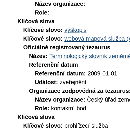
Název organizace:
Role:
Klíčová slova
Klíčové slovo:
výškopis
Klíčové slovo:
webová mapová služba 
Oficiálně registrovaný tezaurus
Název:
Terminologický slovník zeměměř
Referenční datum
Referenční datum:
2009-01-01
Událost:
zveřejnění
Organizace zodpovědná za tezaurus
Název organizace:
Český úřad země
Role:
kontaktní bod
Klíčová slova
Klíčové slovo:
prohlížecí služba