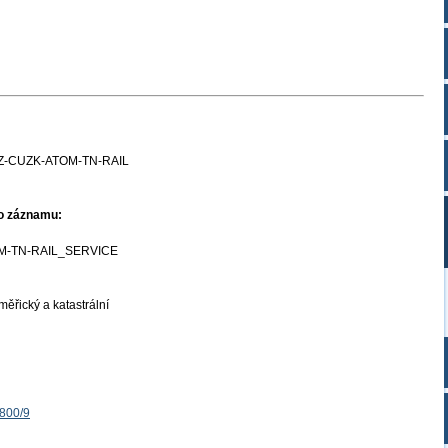
Z-CUZK-ATOM-TN-RAIL
ho záznamu:
M-TN-RAIL_SERVICE
ěřický a katastrální
1800/9