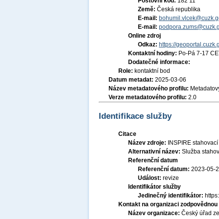
Poštovní kód:
182 11
Země:
Česká republika
E-mail:
bohumil.vlcek@cuzk.g
E-mail:
podpora.zums@cuzk.g
Online zdroj
Odkaz:
https://geoportal.cuzk.
Kontaktní hodiny:
Po-Pá 7-17 CE
Dodatečné informace:
Role:
kontaktní bod
Datum metadat:
2025-03-06
Název metadatového profilu:
Metadatový
Verze metadatového profilu:
2.0
Identifikace služby
Citace
Název zdroje:
INSPIRE stahovací 
Alternativní název:
Služba staho
Referenční datum
Referenční datum:
2023-05-
Událost:
revize
Identifikátor služby
Jedinečný identifikátor:
http
Kontakt na organizaci zodpovědnou 
Název organizace:
Český úřad ze