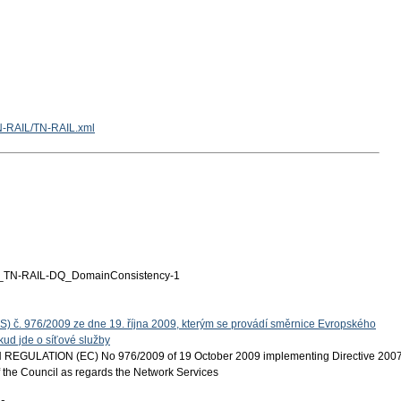
TN-RAIL/TN-RAIL.xml
TN-RAIL-DQ_DomainConsistency-1
S) č. 976/2009 ze dne 19. října 2009, kterým se provádí směrnice Evropského
ud jde o síťové služby
EGULATION (EC) No 976/2009 of 19 October 2009 implementing Directive 200
 the Council as regards the Network Services