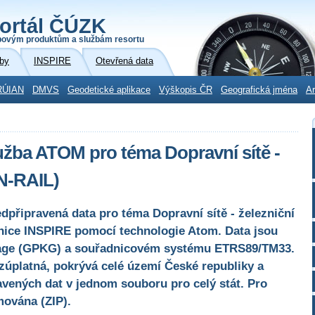
ortál ČÚZK
povým produktům a službám resortu
by
INSPIRE
Otevřená data
RÚIAN
DMVS
Geodetické aplikace
Výškopis ČR
Geografická jména
Ar
užba ATOM pro téma Dopravní sítě -
TN-RAIL)
dpřipravená data pro téma Dopravní sítě - železniční
nice INSPIRE pomocí technologie Atom. Data jsou
age (GPKG) a souřadnicovém systému ETRS89/TM33.
zúplatná, pokrývá celé území České republiky a
vených dat v jednom souboru pro celý stát. Pro
mována (ZIP).