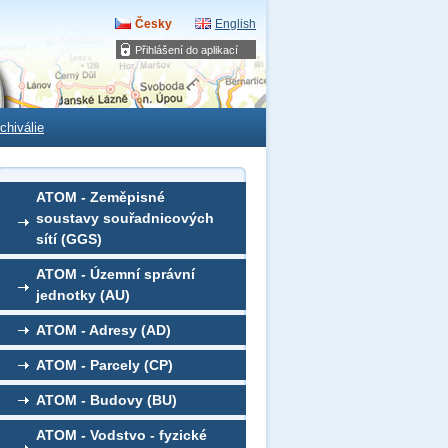
Česky
English
Přihlášení do aplikací
chiválie
ATOM - Zeměpisné
soustavy souřadnicových
sítí (GGS)
ATOM - Územní správní
jednotky (AU)
ATOM - Adresy (AD)
ATOM - Parcely (CP)
ATOM - Budovy (BU)
ATOM - Vodstvo - fyzické