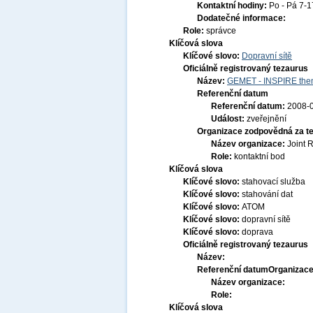
Kontaktní hodiny:
Po - Pá 7-
Dodatečné informace:
Role:
správce
Klíčová slova
Klíčové slovo:
Dopravní sítě
Oficiálně registrovaný tezaurus
Název:
GEMET - INSPIRE them
Referenční datum
Referenční datum:
2008-
Událost:
zveřejnění
Organizace zodpovědná za t
Název organizace:
Joint 
Role:
kontaktní bod
Klíčová slova
Klíčové slovo:
stahovací služba
Klíčové slovo:
stahování dat
Klíčové slovo:
ATOM
Klíčové slovo:
dopravní sítě
Klíčové slovo:
doprava
Oficiálně registrovaný tezaurus
Název:
Referenční datum
Organizace
Název organizace:
Role:
Klíčová slova