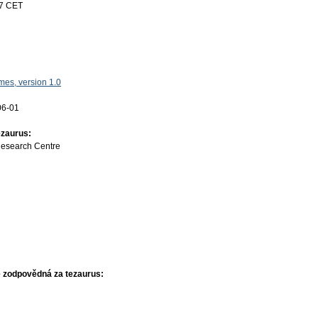
17 CET
es, version 1.0
06-01
ezaurus:
Research Centre
 zodpovědná za tezaurus: