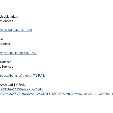
viceMetadata
Services
.cz/TN-RAIL/TN-RAIL.xml
set
Services
.cz/get.ashx?theme=TN-RAIL
 Dataset
Services
.cz/describe.ashx?theme=TN-RAIL
tových sad TN-RAIL
v.cz/SDIProCSW/service.svc/get?
ICE=CSW&VERSION=2.0.2&OUTPUTSCHEMA=http://www.isotc211.org/2005/g