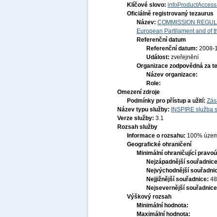
Klíčové slovo:
infoProductAccess
Oficiálně registrovaný tezaurus
Název:
COMMISSION REGULATI
European Partilament and of th
Referenční datum
Referenční datum:
2008-
Událost:
zveřejnění
Organizace zodpovědná za t
Název organizace:
Role:
Omezení zdroje
Podmínky pro přístup a užití:
Zás
Název typu služby:
INSPIRE služba s
Verze služby:
3.1
Rozsah služby
Informace o rozsahu:
100% územ
Geografické ohraničení
Minimální ohraničující pravoú
Nejzápadnější souřadnic
Nejvýchodnější souřadni
Nejjižnější souřadnice:
48
Nejsevernější souřadnic
Výškový rozsah
Minimální hodnota:
Maximální hodnota: