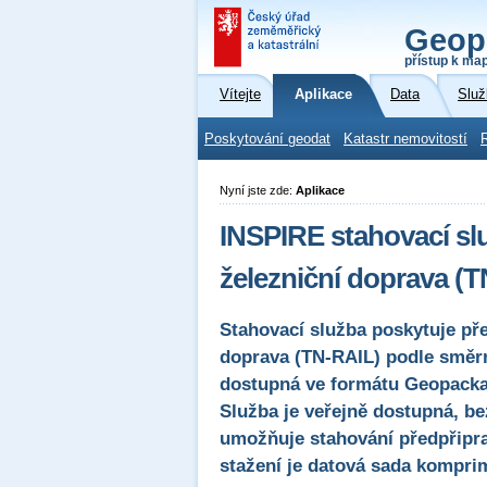
Geop
přístup k ma
Vítejte
Aplikace
Data
Služ
Poskytování geodat
Katastr nemovitostí
Nyní jste zde:
Aplikace
INSPIRE stahovací sl
železniční doprava (
Stahovací služba poskytuje pře
doprava (TN-RAIL) podle směr
dostupná ve formátu Geopack
Služba je veřejně dostupná, be
umožňuje stahování předpřipra
stažení je datová sada kompri