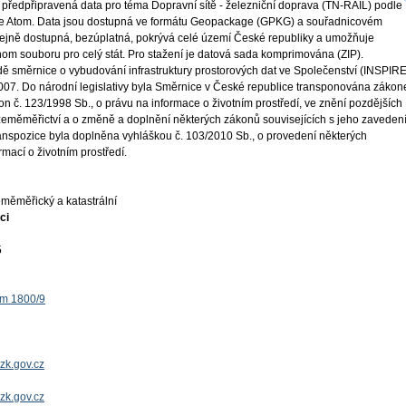
 předpřipravená data pro téma Dopravní sítě - železniční doprava (TN-RAIL) podle
e Atom. Data jsou dostupná ve formátu Geopackage (GPKG) a souřadnicovém
jně dostupná, bezúplatná, pokrývá celé území České republiky a umožňuje
nom souboru pro celý stát. Pro stažení je datová sada komprimována (ZIP).
ě směrnice o vybudování infrastruktury prostorových dat ve Společenství (INSPIRE
 2007. Do národní legislativy byla Směrnice v České republice transponována záko
on č. 123/1998 Sb., o právu na informace o životním prostředí, ve znění pozdějších
 zeměměřictví a o změně a doplnění některých zákonů souvisejících s jeho zaveden
ranspozice byla doplněna vyhláškou č. 103/2010 Sb., o provedení některých
mací o životním prostředí.
měměřický a katastrální
ci
5
ěm 1800/9
zk.gov.cz
uzk.gov.cz