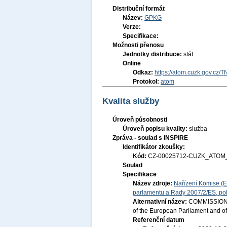
Distribuční formát
Název:
GPKG
Verze:
Specifikace:
Možnosti přenosu
Jednotky distribuce:
stát
Online
Odkaz:
https://atom.cuzk.gov.cz/
Protokol:
atom
Kvalita služby
Úroveň působnosti
Úroveň popisu kvality:
služba
Zpráva - soulad s INSPIRE
Identifikátor zkoušky:
Kód:
CZ-00025712-CUZK_ATOM_
Soulad
Specifikace
Název zdroje:
Nařízení Komise (E
parlamentu a Rady 2007/2/ES, pok
Alternativní název:
COMMISSION R
of the European Parliament and of
Referenční datum