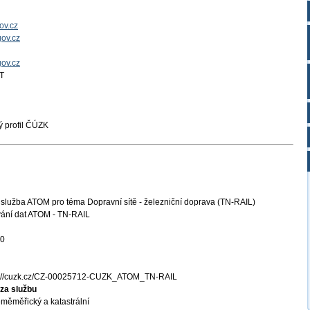
ov.cz
ov.cz
gov.cz
T
 profil ČÚZK
služba ATOM pro téma Dopravní sítě - železniční doprava (TN-RAIL)
vání dat ATOM - TN-RAIL
20
s://cuzk.cz/CZ-00025712-CUZK_ATOM_TN-RAIL
za službu
měměřický a katastrální