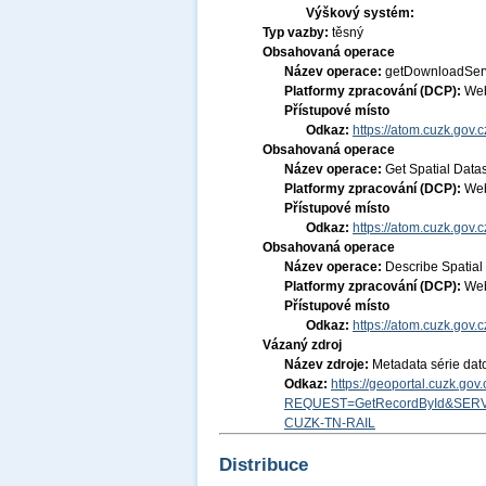
Výškový systém:
Typ vazby:
těsný
Obsahovaná operace
Název operace:
getDownloadSer
Platformy zpracování (DCP):
Web
Přístupové místo
Odkaz:
https://atom.cuzk.gov
Obsahovaná operace
Název operace:
Get Spatial Data
Platformy zpracování (DCP):
Web
Přístupové místo
Odkaz:
https://atom.cuzk.gov
Obsahovaná operace
Název operace:
Describe Spatial
Platformy zpracování (DCP):
Web
Přístupové místo
Odkaz:
https://atom.cuzk.gov
Vázaný zdroj
Název zdroje:
Metadata série da
Odkaz:
https://geoportal.cuzk.go
REQUEST=GetRecordById&SERV
CUZK-TN-RAIL
Distribuce