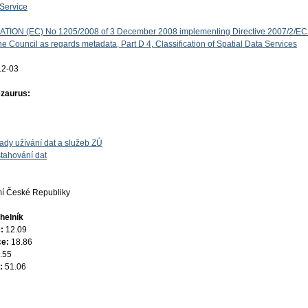
Service
ON (EC) No 1205/2008 of 3 December 2008 implementing Directive 2007/2/EC 
e Council as regards metadata, Part D 4, Classification of Spatial Data Services
12-03
ezaurus:
ady užívání dat a služeb ZÚ
tahování dat
í České Republiky
helník
e:
12.09
ce:
18.86
.55
e:
51.06