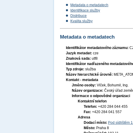
Metadata o metadatech
Identifikace služby
Distribuce
Kvalita služby
Metadata o metadatech
Identifikátor metadatového záznamu:
C
Jazyk metadat:
cze
Znaková sada:
utf8
Identifikátor nadřazeného metadatové
Typ zdroje:
služba
Název hierarchické úrovně:
META_ATO
Kontakt - metadata
Jméno osoby:
Vlček, Bohumil, Ing.
Název organizace:
Český úřad zeměm
Informace o odpovědné organizaci
Kontaktní telefon
Telefon:
+420 284 044 455
Fax:
+420 284 041 557
Adresa
Dodací místo:
Pod sídlištěm 
Město:
Praha 8