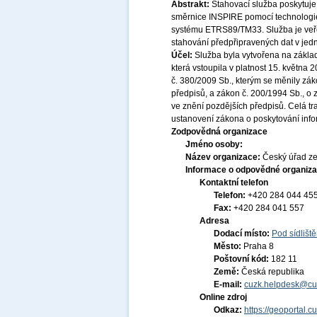
Abstrakt:
Stahovací služba poskytuje
směrnice INSPIRE pomocí technologi
systému ETRS89/TM33. Služba je veře
stahování předpřipravených dat v jed
Účel:
Služba byla vytvořena na základ
která vstoupila v platnost 15. května
č. 380/2009 Sb., kterým se měnily zák
předpisů, a zákon č. 200/1994 Sb., o
ve znění pozdějších předpisů. Celá t
ustanovení zákona o poskytování infor
Zodpovědná organizace
Jméno osoby:
Název organizace:
Český úřad ze
Informace o odpovědné organiza
Kontaktní telefon
Telefon:
+420 284 044 45
Fax:
+420 284 041 557
Adresa
Dodací místo:
Pod sídlišt
Město:
Praha 8
Poštovní kód:
182 11
Země:
Česká republika
E-mail:
cuzk.helpdesk@cu
Online zdroj
Odkaz:
https://geoportal.c