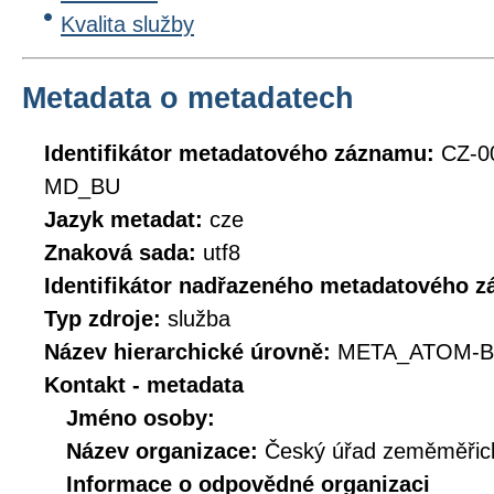
Kvalita služby
Metadata o metadatech
Identifikátor metadatového záznamu:
CZ-0
MD_BU
Jazyk metadat:
cze
Znaková sada:
utf8
Identifikátor nadřazeného metadatového 
Typ zdroje:
služba
Název hierarchické úrovně:
META_ATOM-B
Kontakt - metadata
Jméno osoby:
Název organizace:
Český úřad zeměměřick
Informace o odpovědné organizaci