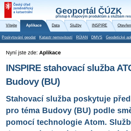
Geoportál ČÚZK
přístup k mapovým produktům a službám res
Vítejte
Aplikace
Data
Služby
INSPIRE
Otevřen
Poskytování geodat
Katastr nemovitostí
RÚIAN
DMVS
Geodetické ap
Nyní jste zde:
Aplikace
INSPIRE stahovací služba A
Budovy (BU)
Stahovací služba poskytuje před
pro téma Budovy (BU) podle sm
pomocí technologie Atom. Služba