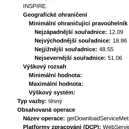
INSPIRE.
Geografické ohraničení
Minimální ohraničující pravoúhelník
Nejzápadnější souřadnice:
12.09
Nejvýchodnější souřadnice:
18.86
Nejjižnější souřadnice:
48.55
Nejsevernější souřadnice:
51.06
Výškový rozsah
Minimální hodnota:
Maximální hodnota:
Výškový systém:
Typ vazby:
těsný
Obsahovaná operace
Název operace:
getDownloadServiceMet
Platformy zpracování (DCP):
WebServi