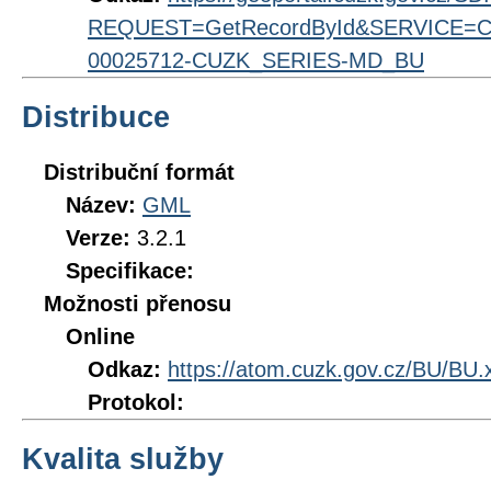
REQUEST=GetRecordById&SERVICE=CS
00025712-CUZK_SERIES-MD_BU
Distribuce
Distribuční formát
Název:
GML
Verze:
3.2.1
Specifikace:
Možnosti přenosu
Online
Odkaz:
https://atom.cuzk.gov.cz/BU/BU.
Protokol:
Kvalita služby