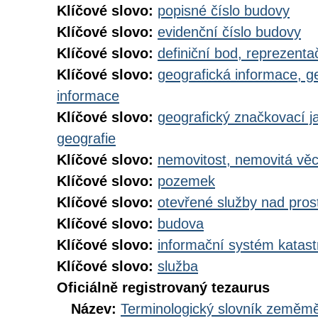
Klíčové slovo:
popisné číslo budovy
Klíčové slovo:
evidenční číslo budovy
Klíčové slovo:
definiční bod, reprezenta
Klíčové slovo:
geografická informace, g
informace
Klíčové slovo:
geografický značkovací j
geografie
Klíčové slovo:
nemovitost, nemovitá vě
Klíčové slovo:
pozemek
Klíčové slovo:
otevřené služby nad pros
Klíčové slovo:
budova
Klíčové slovo:
informační systém katast
Klíčové slovo:
služba
Oficiálně registrovaný tezaurus
Název:
Terminologický slovník zeměměř