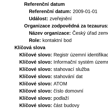
Referenční datum
Referenční datum:
2009-01-01
Událost:
zveřejnění
Organizace zodpovědná za tezaurus
Název organizace:
Český úřad země
Role:
kontaktní bod
Klíčová slova
Klíčové slovo:
Registr územní identifik
Klíčové slovo:
Informační systém územní
Klíčové slovo:
stahovací služba
Klíčové slovo:
stahování dat
Klíčové slovo:
ATOM
Klíčové slovo:
číslo domovní
Klíčové slovo:
podlaží
Klíčové slovo:
část budovy