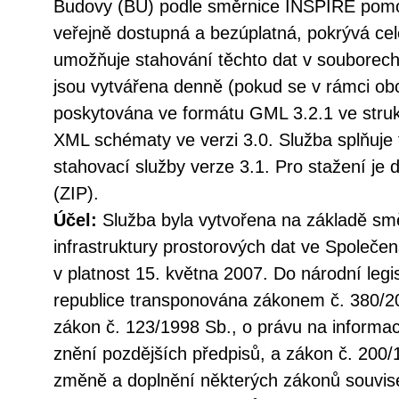
Budovy (BU) podle směrnice INSPIRE pomoc
veřejně dostupná a bezúplatná, pokrývá ce
umožňuje stahování těchto dat v souborech 
jsou vytvářena denně (pokud se v rámci ob
poskytována ve formátu GML 3.2.1 ve struk
XML schématy ve verzi 3.0. Služba splňuje
stahovací služby verze 3.1. Pro stažení j
(ZIP).
Účel:
Služba byla vytvořena na základě sm
infrastruktury prostorových dat ve Společen
v platnost 15. května 2007. Do národní legi
republice transponována zákonem č. 380/20
zákon č. 123/1998 Sb., o právu na informac
znění pozdějších předpisů, a zákon č. 200/
změně a doplnění některých zákonů souvise