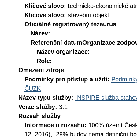
Klíčové slovo:
technicko-ekonomické atr
Klíčové slovo:
stavební objekt
Oficiálně registrovaný tezaurus
Název:
Referenční datum
Organizace zodpov
Název organizace:
Role:
Omezení zdroje
Podmínky pro přístup a užití:
Podmínky
ČÚZK
Název typu služby:
INSPIRE služba stahov
Verze služby:
3.1
Rozsah služby
Informace o rozsahu:
100% území České
12. 2016), ,28% budov nemá definiční bo