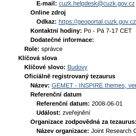
E-mail:
cuzk.helpdesk@cuzk.gov.cz
Online zdroj
Odkaz:
https://geoportal.cuzk.gov.cz
Kontaktní hodiny:
Po - Pá 7-17 CET
Dodatečné informace:
Role:
správce
Klíčová slova
Klíčové slovo:
Budovy
Oficiálně registrovaný tezaurus
Název:
GEMET - INSPIRE themes, ver
Referenční datum
Referenční datum:
2008-06-01
Událost:
zveřejnění
Organizace zodpovědná za tezaurus
Název organizace:
Joint Research 