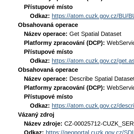
Přístupové místo
Odkaz:
https://atom.cuzk.gov.cz/BU/B
Obsahovaná operace
Název operace:
Get Spatial Dataset
Platformy zpracování (DCP):
WebServi
Přístupové místo
Odkaz:
https://atom.cuzk.gov.cz/get
Obsahovaná operace
Název operace:
Describe Spatial Datase
Platformy zpracování (DCP):
WebServi
Přístupové místo
Odkaz:
https://atom.cuzk.gov.cz/des
Vázaný zdroj
Název zdroje:
CZ-00025712-CUZK_SE
Odkaz:
https://geoportal.cuzk.gov.cz/S