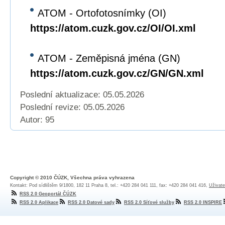
ATOM - Ortofotosnímky (OI)
https://atom.cuzk.gov.cz/OI/OI.xml
ATOM - Zeměpisná jména (GN)
https://atom.cuzk.gov.cz/GN/GN.xml
Poslední aktualizace: 05.05.2026
Poslední revize:
05.05.2026
Autor: 95
Copyright © 2010 ČÚZK, Všechna práva vyhrazena
Kontakt: Pod sídlištěm 9/1800, 182 11 Praha 8, tel.: +420 284 041 111, fax: +420 284 041 416,
Uživate
RSS 2.0 Geoportál ČÚZK
RSS 2.0 Aplikace
RSS 2.0 Datové sady
RSS 2.0 Síťové služby
RSS 2.0 INSPIRE