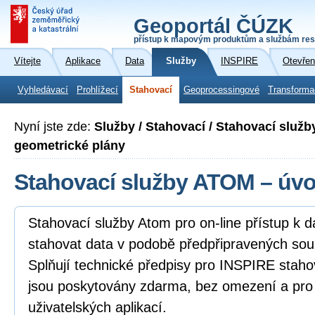
Geoportál ČÚZK
přístup k mapovým produktům a službám res
Vítejte
Aplikace
Data
Služby
INSPIRE
Otevřen
Vyhledávací
Prohlížecí
Stahovací
Geoprocessingové
Transforma
Nyní jste zde:
Služby / Stahovací / Stahovací služ
geometrické plány
Stahovací služby ATOM – úv
Stahovací služby Atom pro on-line přístup k 
stahovat data v podobě předpřipravených sou
Splňují technické předpisy pro INSPIRE staho
jsou poskytovány zdarma, bez omezení a pro
uživatelských aplikací.