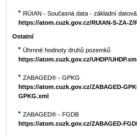
RÚIAN - Současná data - základní datov
https://atom.cuzk.gov.cz/RUIAN-S-ZA-Z
Ostatní
Úhrnné hodnoty druhů pozemků
https://atom.cuzk.gov.cz/UHDP/UHDP.xm
ZABAGED® - GPKG
https://atom.cuzk.gov.cz/ZABAGED-G
GPKG.xml
ZABAGED® - FGDB
https://atom.cuzk.gov.cz/ZABAGED-F