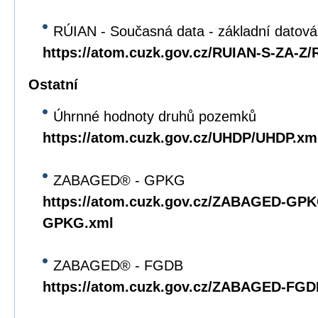
RÚIAN - Současná data - základní datov
https://atom.cuzk.gov.cz/RUIAN-S-ZA-Z
Ostatní
Úhrnné hodnoty druhů pozemků
https://atom.cuzk.gov.cz/UHDP/UHDP.xm
ZABAGED® - GPKG
https://atom.cuzk.gov.cz/ZABAGED-G
GPKG.xml
ZABAGED® - FGDB
https://atom.cuzk.gov.cz/ZABAGED-F