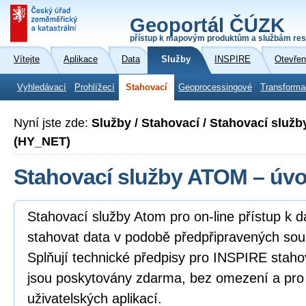
Geoportál ČÚZK
přístup k mapovým produktům a službám res
Vítejte
Aplikace
Data
Služby
INSPIRE
Otevřen
Vyhledávací
Prohlížecí
Stahovací
Geoprocessingové
Transforma
Nyní jste zde:
Služby / Stahovací / Stahovací služb
(HY_NET)
Stahovací služby ATOM – úv
Stahovací služby Atom pro on-line přístup k 
stahovat data v podobě předpřipravených sou
Splňují technické předpisy pro INSPIRE staho
jsou poskytovány zdarma, bez omezení a pro
uživatelských aplikací.