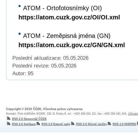
ATOM - Ortofotosnímky (OI)
https://atom.cuzk.gov.cz/OI/OI.xml
ATOM - Zeměpisná jména (GN)
https://atom.cuzk.gov.cz/GN/GN.xml
Poslední aktualizace: 05.05.2026
Poslední revize:
05.05.2026
Autor: 95
Copyright © 2010 ČÚZK, Všechna práva vyhrazena
Kontakt: Pod sídlištěm 9/1800, 182 11 Praha 8, tel.: +420 284 041 111, fax: +420 284 041 416,
Uživate
RSS 2.0 Geoportál ČÚZK
RSS 2.0 Aplikace
RSS 2.0 Datové sady
RSS 2.0 Síťové služby
RSS 2.0 INSPIRE