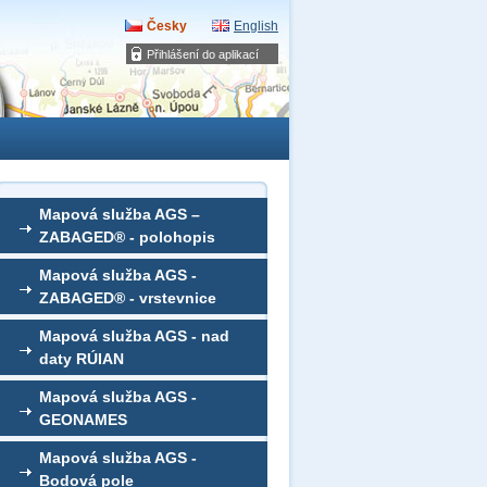
Česky
English
Přihlášení do aplikací
Mapová služba AGS –
ZABAGED® - polohopis
Mapová služba AGS -
ZABAGED® - vrstevnice
Mapová služba AGS - nad
daty RÚIAN
Mapová služba AGS -
GEONAMES
Mapová služba AGS -
Bodová pole