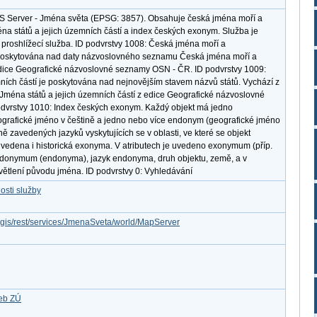
S Server - Jména světa (EPSG: 3857). Obsahuje česká jména moří a
na států a jejich územních částí a index českých exonym. Služba je
proshlížecí služba. ID podvrstvy 1008: Česká jména moří a
poskytována nad daty názvoslovného seznamu Česká jména moří a
dice Geografické názvoslovné seznamy OSN - ČR. ID podvrstvy 1009:
ních částí je poskytována nad nejnovějším stavem názvů států. Vychází z
éna států a jejich územních částí z edice Geografické názvoslovné
dvrstvy 1010: Index českých exonym. Každý objekt má jedno
ografické jméno v češtině a jedno nebo více endonym (geografické jméno
ně zavedených jazyků vyskytujících se v oblasti, ve které se objekt
uvedena i historická exonyma. V atributech je uvedeno exonymum (příp.
ndonymum (endonyma), jazyk endonyma, druh objektu, země, a v
větlení původu jména. ID podvrstvy 0: Vyhledávání
osti služby
rcgis/rest/services/JmenaSveta/world/MapServer
žeb ZÚ