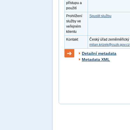
přístupu a
použití
Prohlížení
Spustit službu
služby ve
veřejném
klientu
Kontakt
Český úřad zeměměřický a k
milan.krizek@cuzk.gov.cz
Detailní metadata
Metadata XML