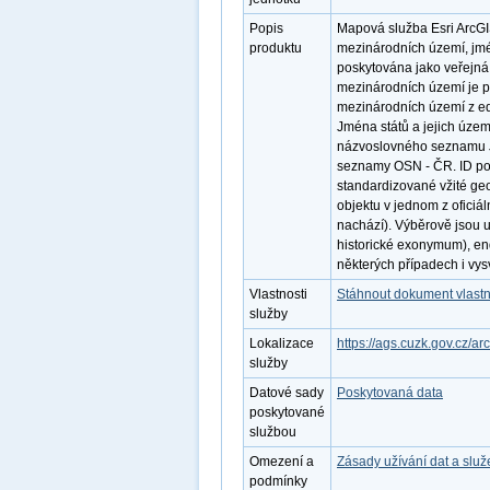
Popis
Mapová služba Esri ArcGI
produktu
mezinárodních území, jmé
poskytována jako veřejná 
mezinárodních území je 
mezinárodních území z e
Jména států a jejich územ
názvoslovného seznamu Jm
seznamy OSN - ČR. ID po
standardizované vžité ge
objektu v jednom z oficiál
nachází). Výběrově jsou 
historické exonymum), e
některých případech i vys
Vlastnosti
Stáhnout dokument vlastn
služby
Lokalizace
https://ags.cuzk.gov.cz/a
služby
Datové sady
Poskytovaná data
poskytované
službou
Omezení a
Zásady užívání dat a slu
podmínky