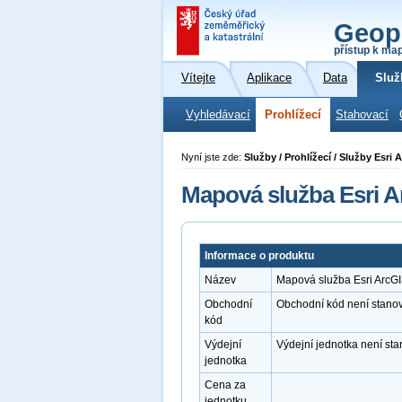
Geop
přístup k ma
Vítejte
Aplikace
Data
Služ
Vyhledávací
Prohlížecí
Stahovací
Nyní jste zde:
Služby / Prohlížecí / Služby Esri
Mapová služba Esri A
Informace o produktu
Název
Mapová služba Esri ArcGI
Obchodní
Obchodní kód není stano
kód
Výdejní
Výdejní jednotka není st
jednotka
Cena za
jednotku