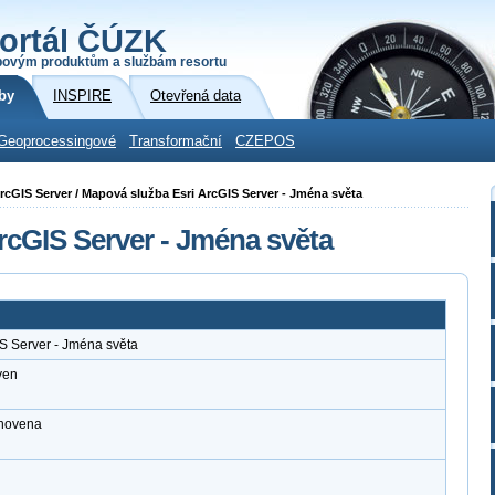
ortál ČÚZK
povým produktům a službám resortu
by
INSPIRE
Otevřená data
Geoprocessingové
Transformační
CZEPOS
 ArcGIS Server / Mapová služba Esri ArcGIS Server - Jména světa
rcGIS Server - Jména světa
S Server - Jména světa
ven
anovena